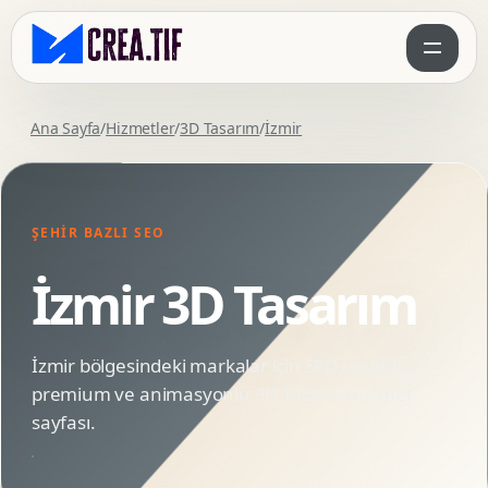
Ana Sayfa
/
Hizmetler
/
3D Tasarım
/
İzmir
ŞEHIR BAZLI SEO
İzmir 3D Tasarım
İzmir bölgesindeki markalar için SEO uyumlu,
premium ve animasyonlu 3D Tasarım hizmet
sayfası.