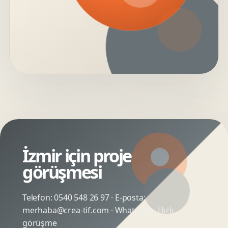
İzmir için proje
görüşmesi
Telefon:
0540 548 26 97
· E-posta:
merhaba@crea-tif.com
· WhatsApp:
Hızlı
görüşme