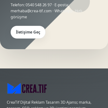
Telefon:
0540 548 26 97
· E-posta:
merhaba@crea-tif.com
· WhatsApp:
Hızlı
görüşme
İletişime Geç
CreaTif Dijital Reklam Tasarım 3D Ajansı; marka,