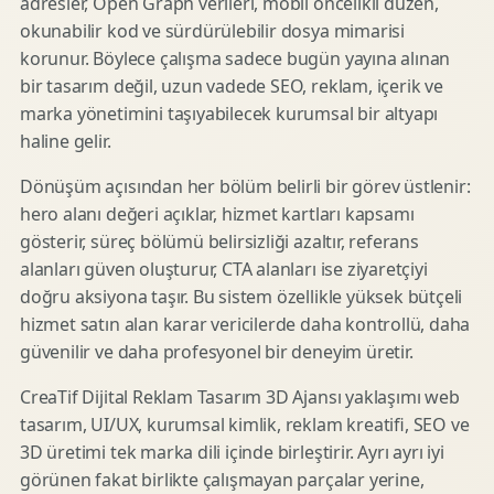
adresler, Open Graph verileri, mobil öncelikli düzen,
okunabilir kod ve sürdürülebilir dosya mimarisi
korunur. Böylece çalışma sadece bugün yayına alınan
bir tasarım değil, uzun vadede SEO, reklam, içerik ve
marka yönetimini taşıyabilecek kurumsal bir altyapı
haline gelir.
Dönüşüm açısından her bölüm belirli bir görev üstlenir:
hero alanı değeri açıklar, hizmet kartları kapsamı
gösterir, süreç bölümü belirsizliği azaltır, referans
alanları güven oluşturur, CTA alanları ise ziyaretçiyi
doğru aksiyona taşır. Bu sistem özellikle yüksek bütçeli
hizmet satın alan karar vericilerde daha kontrollü, daha
güvenilir ve daha profesyonel bir deneyim üretir.
CreaTif Dijital Reklam Tasarım 3D Ajansı yaklaşımı web
tasarım, UI/UX, kurumsal kimlik, reklam kreatifi, SEO ve
3D üretimi tek marka dili içinde birleştirir. Ayrı ayrı iyi
görünen fakat birlikte çalışmayan parçalar yerine,