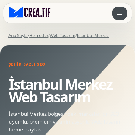
Ana Sayfa
/
Hizmetler
/
Web Tasarım
/
İstanbul Merkez
ŞEHIR BAZLI SEO
İstanbul Merkez
Web Tasarım
İstanbul Merkez bölgesindeki markalar için SEO
uyumlu, premium ve animasyonlu Web Tasarım
hizmet sayfası.