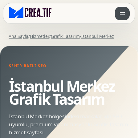
Ana Sayfa
/
Hizmetler
/
Grafik Tasarım
/
İstanbul Merkez
ŞEHIR BAZLI SEO
İstanbul Merkez
Grafik Tasarım
İstanbul Merkez bölgesindeki markalar için SEO
uyumlu, premium ve animasyonlu Grafik Tasarım
hizmet sayfası.