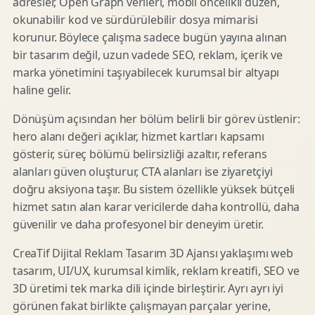
adresler, Open Graph verileri, mobil öncelikli düzen,
okunabilir kod ve sürdürülebilir dosya mimarisi
korunur. Böylece çalışma sadece bugün yayına alınan
bir tasarım değil, uzun vadede SEO, reklam, içerik ve
marka yönetimini taşıyabilecek kurumsal bir altyapı
haline gelir.
Dönüşüm açısından her bölüm belirli bir görev üstlenir:
hero alanı değeri açıklar, hizmet kartları kapsamı
gösterir, süreç bölümü belirsizliği azaltır, referans
alanları güven oluşturur, CTA alanları ise ziyaretçiyi
doğru aksiyona taşır. Bu sistem özellikle yüksek bütçeli
hizmet satın alan karar vericilerde daha kontrollü, daha
güvenilir ve daha profesyonel bir deneyim üretir.
CreaTif Dijital Reklam Tasarım 3D Ajansı yaklaşımı web
tasarım, UI/UX, kurumsal kimlik, reklam kreatifi, SEO ve
3D üretimi tek marka dili içinde birleştirir. Ayrı ayrı iyi
görünen fakat birlikte çalışmayan parçalar yerine,