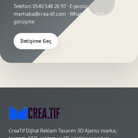
Telefon:
0540 548 26 97
· E-posta:
merhaba@crea-tif.com
· WhatsApp:
Hızlı
görüşme
İletişime Geç
CreaTif Dijital Reklam Tasarım 3D Ajansı; marka,