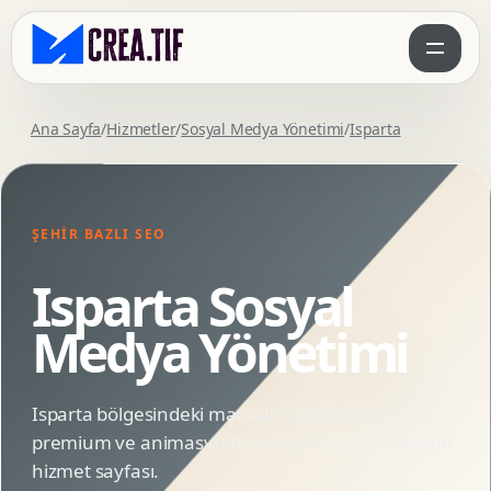
Ana Sayfa
/
Hizmetler
/
Sosyal Medya Yönetimi
/
Isparta
ŞEHIR BAZLI SEO
Isparta Sosyal
Medya Yönetimi
Isparta bölgesindeki markalar için SEO uyumlu,
premium ve animasyonlu Sosyal Medya Yönetimi
hizmet sayfası.