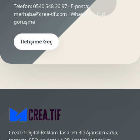
Telefon:
0540 548 26 97
· E-posta:
merhaba@crea-tif.com
· WhatsApp:
Hızlı
görüşme
İletişime Geç
CreaTif Dijital Reklam Tasarım 3D Ajansı; marka,