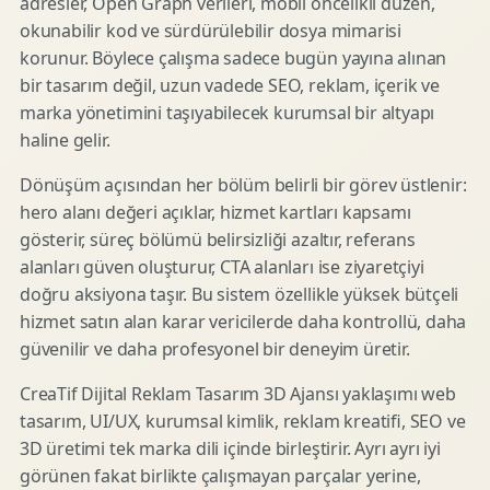
adresler, Open Graph verileri, mobil öncelikli düzen,
okunabilir kod ve sürdürülebilir dosya mimarisi
korunur. Böylece çalışma sadece bugün yayına alınan
bir tasarım değil, uzun vadede SEO, reklam, içerik ve
marka yönetimini taşıyabilecek kurumsal bir altyapı
haline gelir.
Dönüşüm açısından her bölüm belirli bir görev üstlenir:
hero alanı değeri açıklar, hizmet kartları kapsamı
gösterir, süreç bölümü belirsizliği azaltır, referans
alanları güven oluşturur, CTA alanları ise ziyaretçiyi
doğru aksiyona taşır. Bu sistem özellikle yüksek bütçeli
hizmet satın alan karar vericilerde daha kontrollü, daha
güvenilir ve daha profesyonel bir deneyim üretir.
CreaTif Dijital Reklam Tasarım 3D Ajansı yaklaşımı web
tasarım, UI/UX, kurumsal kimlik, reklam kreatifi, SEO ve
3D üretimi tek marka dili içinde birleştirir. Ayrı ayrı iyi
görünen fakat birlikte çalışmayan parçalar yerine,