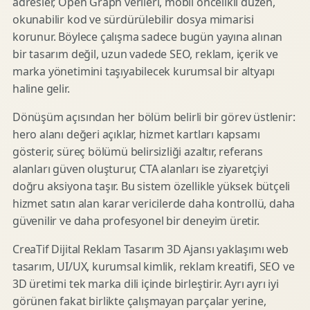
adresler, Open Graph verileri, mobil öncelikli düzen,
okunabilir kod ve sürdürülebilir dosya mimarisi
korunur. Böylece çalışma sadece bugün yayına alınan
bir tasarım değil, uzun vadede SEO, reklam, içerik ve
marka yönetimini taşıyabilecek kurumsal bir altyapı
haline gelir.
Dönüşüm açısından her bölüm belirli bir görev üstlenir:
hero alanı değeri açıklar, hizmet kartları kapsamı
gösterir, süreç bölümü belirsizliği azaltır, referans
alanları güven oluşturur, CTA alanları ise ziyaretçiyi
doğru aksiyona taşır. Bu sistem özellikle yüksek bütçeli
hizmet satın alan karar vericilerde daha kontrollü, daha
güvenilir ve daha profesyonel bir deneyim üretir.
CreaTif Dijital Reklam Tasarım 3D Ajansı yaklaşımı web
tasarım, UI/UX, kurumsal kimlik, reklam kreatifi, SEO ve
3D üretimi tek marka dili içinde birleştirir. Ayrı ayrı iyi
görünen fakat birlikte çalışmayan parçalar yerine,