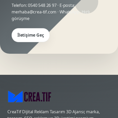
Telefon:
0540 548 26 97
· E-posta:
merhaba@crea-tif.com
· WhatsApp:
Hızlı
görüşme
İletişime Geç
CreaTif Dijital Reklam Tasarım 3D Ajansı; marka,