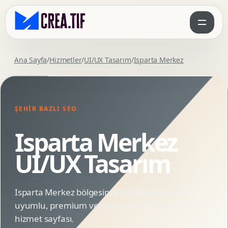
Ana Sayfa
/
Hizmetler
/
UI/UX Tasarım
/
Isparta Merkez
ŞEHIR BAZLI SEO
Isparta Merkez
UI/UX Tasarım
Isparta Merkez bölgesindeki markalar için SEO
uyumlu, premium ve animasyonlu UI/UX Tasarım
hizmet sayfası.