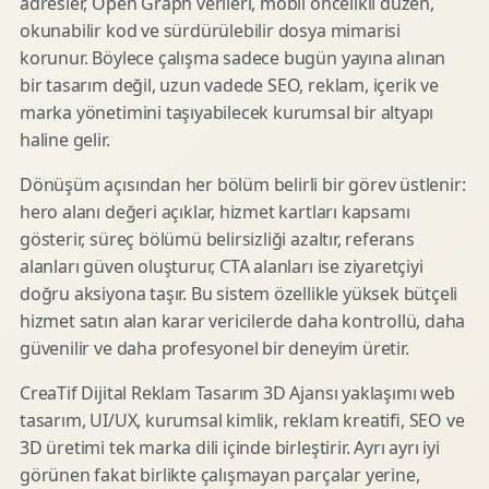
adresler, Open Graph verileri, mobil öncelikli düzen,
okunabilir kod ve sürdürülebilir dosya mimarisi
korunur. Böylece çalışma sadece bugün yayına alınan
bir tasarım değil, uzun vadede SEO, reklam, içerik ve
marka yönetimini taşıyabilecek kurumsal bir altyapı
haline gelir.
Dönüşüm açısından her bölüm belirli bir görev üstlenir:
hero alanı değeri açıklar, hizmet kartları kapsamı
gösterir, süreç bölümü belirsizliği azaltır, referans
alanları güven oluşturur, CTA alanları ise ziyaretçiyi
doğru aksiyona taşır. Bu sistem özellikle yüksek bütçeli
hizmet satın alan karar vericilerde daha kontrollü, daha
güvenilir ve daha profesyonel bir deneyim üretir.
CreaTif Dijital Reklam Tasarım 3D Ajansı yaklaşımı web
tasarım, UI/UX, kurumsal kimlik, reklam kreatifi, SEO ve
3D üretimi tek marka dili içinde birleştirir. Ayrı ayrı iyi
görünen fakat birlikte çalışmayan parçalar yerine,