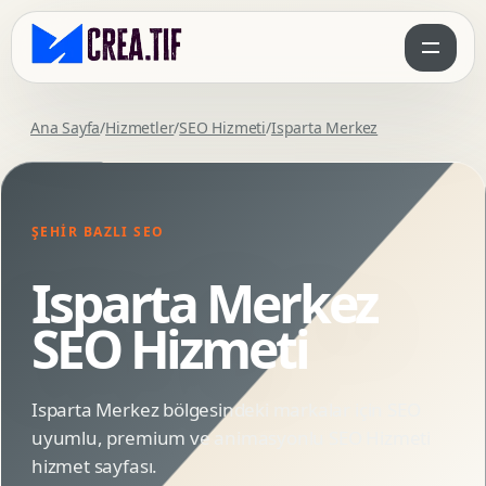
Ana Sayfa
/
Hizmetler
/
SEO Hizmeti
/
Isparta Merkez
ŞEHIR BAZLI SEO
Isparta Merkez
SEO Hizmeti
Isparta Merkez bölgesindeki markalar için SEO
uyumlu, premium ve animasyonlu SEO Hizmeti
hizmet sayfası.