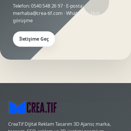
Telefon:
0540 548 26 97
· E-posta:
merhaba@crea-tif.com
· WhatsApp:
Hızlı
görüşme
İletişime Geç
CreaTif Dijital Reklam Tasarım 3D Ajansı; marka,