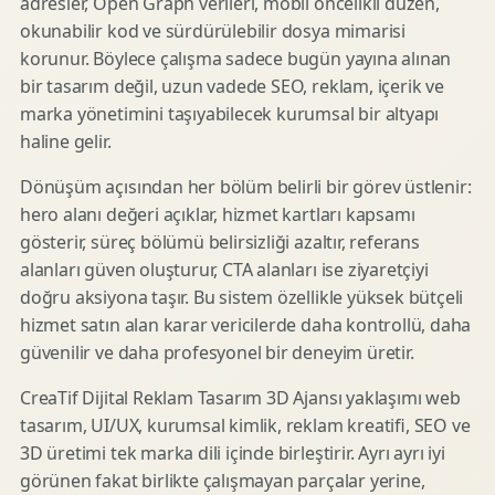
adresler, Open Graph verileri, mobil öncelikli düzen,
okunabilir kod ve sürdürülebilir dosya mimarisi
korunur. Böylece çalışma sadece bugün yayına alınan
bir tasarım değil, uzun vadede SEO, reklam, içerik ve
marka yönetimini taşıyabilecek kurumsal bir altyapı
haline gelir.
Dönüşüm açısından her bölüm belirli bir görev üstlenir:
hero alanı değeri açıklar, hizmet kartları kapsamı
gösterir, süreç bölümü belirsizliği azaltır, referans
alanları güven oluşturur, CTA alanları ise ziyaretçiyi
doğru aksiyona taşır. Bu sistem özellikle yüksek bütçeli
hizmet satın alan karar vericilerde daha kontrollü, daha
güvenilir ve daha profesyonel bir deneyim üretir.
CreaTif Dijital Reklam Tasarım 3D Ajansı yaklaşımı web
tasarım, UI/UX, kurumsal kimlik, reklam kreatifi, SEO ve
3D üretimi tek marka dili içinde birleştirir. Ayrı ayrı iyi
görünen fakat birlikte çalışmayan parçalar yerine,