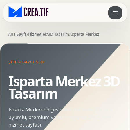
Ana Sayfa
/
Hizmetler
/
3D Tasarım
/
Isparta Merkez
ŞEHIR BAZLI SEO
Isparta Merkez 3D
Tasarım
Isparta Merkez bölgesindeki markalar için SEO
uyumlu, premium ve animasyonlu 3D Tasarım
hizmet sayfası.