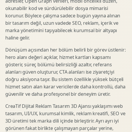
adresler, Open Graph verileri, mobil öncelikli düzen,
okunabilir kod ve sürdürülebilir dosya mimarisi
korunur. Böylece çalışma sadece bugün yayına alınan
bir tasarım değil, uzun vadede SEO, reklam, içerik ve
marka yönetimini taşıyabilecek kurumsal bir altyapı
haline gelir.
Dönüşüm açısından her bölüm belirli bir görev üstlenir:
hero alanı değeri açıklar, hizmet kartları kapsamı
gösterir, süreç bölümü belirsizliği azaltır, referans
alanları güven oluşturur, CTA alanları ise ziyaretçiyi
doğru aksiyona taşır. Bu sistem özellikle yüksek bütçeli
hizmet satın alan karar vericilerde daha kontrollü, daha
güvenilir ve daha profesyonel bir deneyim üretir.
CreaTif Dijital Reklam Tasarım 3D Ajansı yaklaşımı web
tasarım, UI/UX, kurumsal kimlik, reklam kreatifi, SEO ve
3D üretimi tek marka dili içinde birleştirir. Ayrı ayrı iyi
görünen fakat birlikte çalışmayan parçalar yerine,