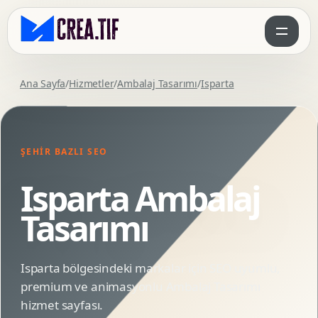
Ana Sayfa
/
Hizmetler
/
Ambalaj Tasarımı
/
Isparta
ŞEHIR BAZLI SEO
Isparta Ambalaj
Tasarımı
Isparta bölgesindeki markalar için SEO uyumlu,
premium ve animasyonlu Ambalaj Tasarımı
hizmet sayfası.