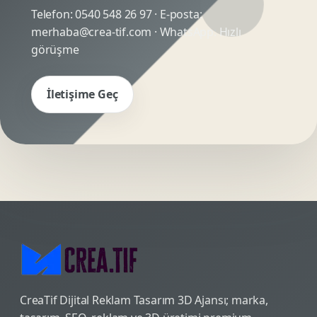
Telefon:
0540 548 26 97
· E-posta:
merhaba@crea-tif.com
· WhatsApp:
Hızlı
görüşme
İletişime Geç
CreaTif Dijital Reklam Tasarım 3D Ajansı; marka,