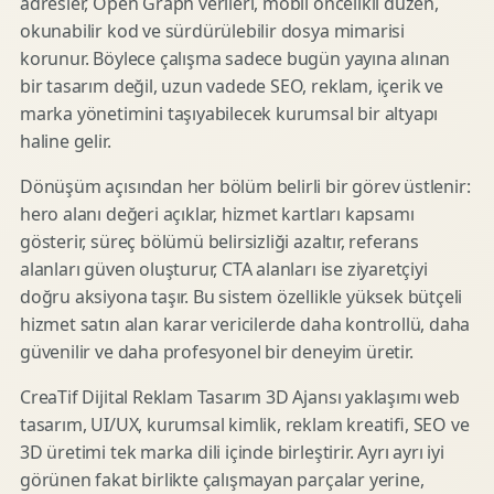
adresler, Open Graph verileri, mobil öncelikli düzen,
okunabilir kod ve sürdürülebilir dosya mimarisi
korunur. Böylece çalışma sadece bugün yayına alınan
bir tasarım değil, uzun vadede SEO, reklam, içerik ve
marka yönetimini taşıyabilecek kurumsal bir altyapı
haline gelir.
Dönüşüm açısından her bölüm belirli bir görev üstlenir:
hero alanı değeri açıklar, hizmet kartları kapsamı
gösterir, süreç bölümü belirsizliği azaltır, referans
alanları güven oluşturur, CTA alanları ise ziyaretçiyi
doğru aksiyona taşır. Bu sistem özellikle yüksek bütçeli
hizmet satın alan karar vericilerde daha kontrollü, daha
güvenilir ve daha profesyonel bir deneyim üretir.
CreaTif Dijital Reklam Tasarım 3D Ajansı yaklaşımı web
tasarım, UI/UX, kurumsal kimlik, reklam kreatifi, SEO ve
3D üretimi tek marka dili içinde birleştirir. Ayrı ayrı iyi
görünen fakat birlikte çalışmayan parçalar yerine,