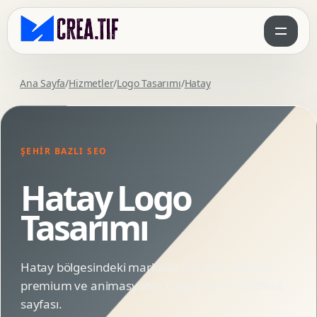
Ana Sayfa
/
Hizmetler
/
Logo Tasarımı
/
Hatay
ŞEHIR BAZLI SEO
Hatay Logo
Tasarımı
Hatay bölgesindeki markalar için SEO uyumlu,
premium ve animasyonlu Logo Tasarımı hizmet
sayfası.