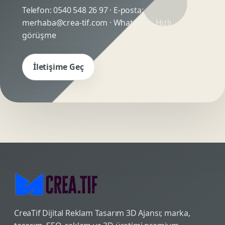
Telefon:
0540 548 26 97
· E-posta:
merhaba@crea-tif.com
· WhatsApp:
Hızlı
görüşme
İletişime Geç
CreaTif Dijital Reklam Tasarım 3D Ajansı; marka,