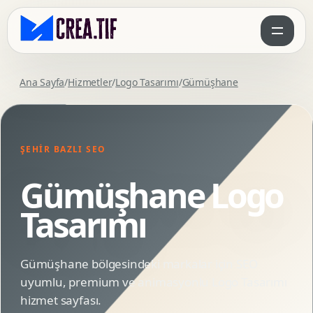
Ana Sayfa
/
Hizmetler
/
Logo Tasarımı
/
Gümüşhane
ŞEHIR BAZLI SEO
Gümüşhane Logo
Tasarımı
Gümüşhane bölgesindeki markalar için SEO
uyumlu, premium ve animasyonlu Logo Tasarımı
hizmet sayfası.