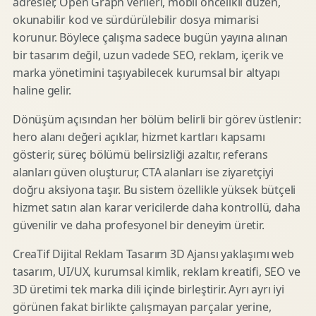
adresler, Open Graph verileri, mobil öncelikli düzen,
okunabilir kod ve sürdürülebilir dosya mimarisi
korunur. Böylece çalışma sadece bugün yayına alınan
bir tasarım değil, uzun vadede SEO, reklam, içerik ve
marka yönetimini taşıyabilecek kurumsal bir altyapı
haline gelir.
Dönüşüm açısından her bölüm belirli bir görev üstlenir:
hero alanı değeri açıklar, hizmet kartları kapsamı
gösterir, süreç bölümü belirsizliği azaltır, referans
alanları güven oluşturur, CTA alanları ise ziyaretçiyi
doğru aksiyona taşır. Bu sistem özellikle yüksek bütçeli
hizmet satın alan karar vericilerde daha kontrollü, daha
güvenilir ve daha profesyonel bir deneyim üretir.
CreaTif Dijital Reklam Tasarım 3D Ajansı yaklaşımı web
tasarım, UI/UX, kurumsal kimlik, reklam kreatifi, SEO ve
3D üretimi tek marka dili içinde birleştirir. Ayrı ayrı iyi
görünen fakat birlikte çalışmayan parçalar yerine,