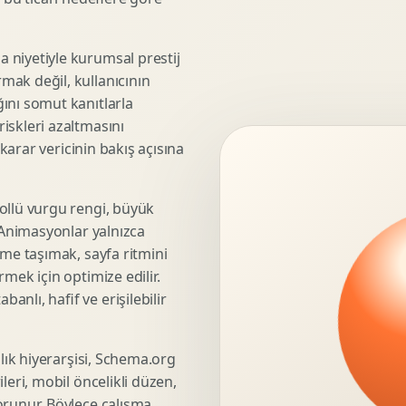
3D Render Alma
Teknik Modelleme
 niyetiyle kurumsal prestij
mak değil, kullanıcının
ını somut kanıtlarla
iskleri azaltmasını
Marka Stratejisi
 karar vericinin bakış açısına
Marka Konumlandirma
Isimlendirme
Rekabet Analizi
ollü vurgu rengi, büyük
. Animasyonlar yalnızca
Hedef Kitle Analizi
üme taşımak, sayfa ritmini
Marka Mimarisi
mek için optimize edilir.
Deger Onerisi Tasarimi
nlı, hafif ve erişilebilir
Pazara Giris Stratejisi
şlık hiyerarşisi, Schema.org
leri, mobil öncelikli düzen,
Display Banner Tasarimi
orunur. Böylece çalışma