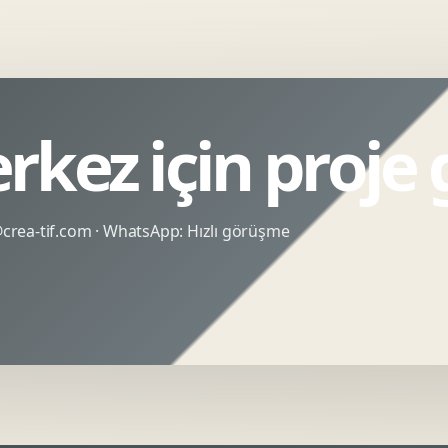
rkez için proje
rea-tif.com
· WhatsApp:
Hızlı görüşme