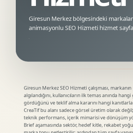
Minimal Logo Tasarimi
Google Ads Reklam Tasarimi
Premium Logo Tasarimi
Meta Ads Reklam Tasarimi
Giresun Merkez bölgesindeki markalar
Amblem Tasarimi
Kampanya Stratejisi
animasyonlu SEO Hizmeti hizmet sayfa
Logo Revizyonu
Performans Reklam Kreatifleri
Tipografik Logo Tasarimi
Youtube Reklam Kreatifi
Maskot Logo Tasarimi
Linkedin Reklam Kreatifi
Startup Logo Tasarimi
Display Banner Tasarimi
Kurumsal Logo Yenileme
Remarketing Kreatifleri
Giresun Merkez SEO Hizmeti çalışması, markanın dij
Teknik SEO
Urun Gorsellestirme
algılandığını, kullanıcıların ilk temas anında hangi
Yerel SEO
3D Reklam Gorseli
gördüğünü ve teklif alma kararını hangi kanıtlarla
Icerik SEO
Cgi Kampanya Gorseli
CreaTif bu alanı sadece görsel üretim olarak değil; st
SEO Denetimi
Motion 3D
teknik performans, içerik mimarisi ve dönüşüm yönet
E Ticaret SEO
3D Karakter Tasarimi
Brief aşamasında sektör, hedef kitle, rekabet yoğu
marka tonu netleştirilir; ardından tüm sayfa yapısı
Uluslararasi SEO
3D Stand Tasarimi