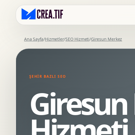
Ana Sayfa
/
Hizmetler
/
SEO Hizmeti
/
Giresun Merkez
Kurumsal Web Tasarim
Eticaret Arayuz Tasarimi
Premium Web Tasarim
Saas UI Tasarimi
Mobil Uyumlu Web Tasarim
Mobil Uygulama Arayuz Tasarimi
ŞEHIR BAZLI SEO
SEO Uyumlu Web Tasarim
UX Arastirma
Giresun
Wordpress Web Tasarim
Tasarim Sistemi
Webflow Web Tasarim
Prototip Tasarimi
Framer Web Tasarim
Dashboard UI Tasarimi
Hizmeti
Kurumsal Site Yenileme
Conversion UX Optimizasyonu