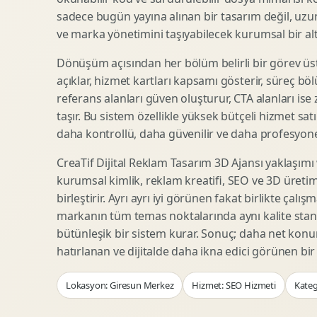
Woocommerce Tasarim
Reklam Landing Page
sadece bugün yayına alınan bir tasarım değil, uzu
Eticaret UX Optimizasyonu
Urun Lansman Sayfasi
ve marka yönetimini taşıyabilecek kurumsal bir alty
Urun Sayfasi Tasarimi
Ab Test Arayuzu
Dönüşüm açısından her bölüm belirli bir görev üst
Kategori Sayfasi Tasarimi
Webinar Landing Page
açıklar, hizmet kartları kapsamı gösterir, süreç bölü
Sepet Odeme UX
App Landing Page
referans alanları güven oluşturur, CTA alanları ise
Pazaryeri Marka Magazasi
Form Optimizasyonu
taşır. Bu sistem özellikle yüksek bütçeli hizmet sat
Eticaret SEO Altyapisi
Sales Page Tasarimi
daha kontrollü, daha güvenilir ve daha profesyonel
CreaTif Dijital Reklam Tasarım 3D Ajansı yaklaşımı
kurumsal kimlik, reklam kreatifi, SEO ve 3D üretimi
Logo Animasyonu
Webgl Deneyim Tasarimi
birleştirir. Ayrı ayrı iyi görünen fakat birlikte çalı
Mikro Animasyon Tasarimi
Interaktif Kampanya
markanın tüm temas noktalarında aynı kalite stand
Reklam Motion Video
AI Gorsel Konsept
bütünleşik bir sistem kurar. Sonuç; daha net kon
Arayuz Animasyonu
No Code Prototip
hatırlanan ve dijitalde daha ikna edici görünen bi
Lottie Animasyon
3D Web Deneyimi
Lokasyon: Giresun Merkez
Hizmet: SEO Hizmeti
Kateg
Sosyal Medya Motion
Veri Gorsellestirme
Urun Tanitim Animasyonu
Dinamik Landing Page