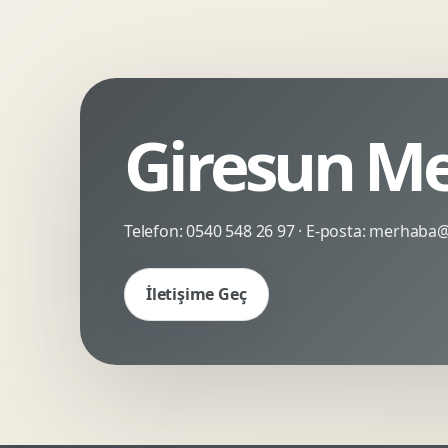
Kinetik Tipografi
Deneyimsel Mikrosite
Giresun Me
Telefon:
0540 548 26 97
· E-posta:
merhaba@c
İletişime Geç