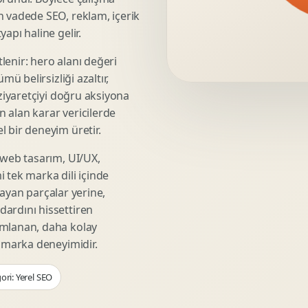
Video Reklam Kreatifi
n vadede SEO, reklam, içerik
Outdoor Reklam Tasarimi
apı haline gelir.
Kampanya Kimligi
lenir: hero alanı değeri
Performans Kreatif Seti
mü belirsizliği azaltır,
Story Reklam Tasarimi
 ziyaretçiyi doğru aksiyona
Statik Reklam Gorseli
ın alan karar vericilerde
Motion Banner Tasarimi
 bir deneyim üretir.
 web tasarım, UI/UX,
 tek marka dili içinde
şmayan parçalar yerine,
ardını hissettiren
umlanan, daha kolay
r marka deneyimidir.
ori: Yerel SEO