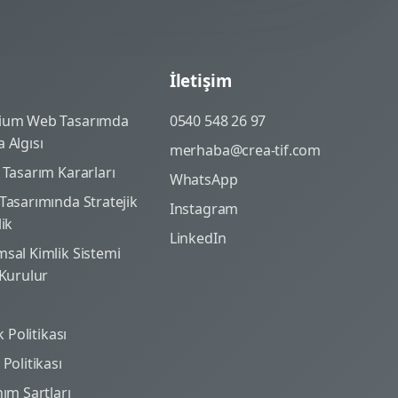
İletişim
ium Web Tasarımda
0540 548 26 97
 Algısı
merhaba@crea-tif.com
 Tasarım Kararları
WhatsApp
Tasarımında Stratejik
Instagram
lik
LinkedIn
sal Kimlik Sistemi
 Kurulur
ik Politikası
Politikası
nım Şartları