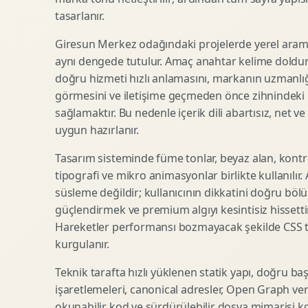
tasarlanır.
SEO Icerik Stratejisi
3D Sosyal Medya Gorseli
Schema Markup Optimizasyonu
3D Lansman Filmi
Giresun Merkez odağındaki projelerde yerel arama
aynı dengede tutulur. Amaç anahtar kelime doldur
doğru hizmeti hızlı anlamasını, markanın uzmanlığ
görmesini ve iletişime geçmeden önce zihnindeki r
Premium Ambalaj Tasarimi
Afis Tasarimi
sağlamaktır. Bu nedenle içerik dili abartısız, net ve
Etiket Tasarimi
Brosur Tasarimi
uygun hazırlanır.
Kutu Tasarimi
Sosyal Medya Gorsel Tasarimi
Raf Gorunurlugu
Sunum Tasarimi
Tasarım sisteminde füme tonlar, beyaz alan, kontr
tipografi ve mikro animasyonlar birlikte kullanılır
Gida Ambalaj Tasarimi
Katalog Tasarimi
süsleme değildir; kullanıcının dikkatini doğru böl
Kozmetik Ambalaj Tasarimi
Infografik Tasarimi
güçlendirmek ve premium algıyı kesintisiz hissettir
E Ticaret Kutu Tasarimi
Fuaye Gorsel Tasarimi
Hareketler performansı bozmayacak şekilde CSS taba
Ambalaj Mockup Tasarimi
Kurumsal Ilan Tasarimi
kurgulanır.
Teknik tarafta hızlı yüklenen statik yapı, doğru ba
işaretlemeleri, canonical adresler, Open Graph veri
Shopify Tasarim
Lead Generation Landing Page
okunabilir kod ve sürdürülebilir dosya mimarisi k