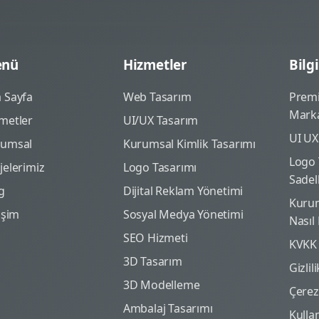
nü
Hizmetler
Bilgi
 Sayfa
Web Tasarım
Prem
Marka
metler
UI/UX Tasarım
UI UX
rumsal
Kurumsal Kimlik Tasarımı
Logo 
jelerimiz
Logo Tasarımı
Sadel
g
Dijital Reklam Yönetimi
Kurum
tişim
Sosyal Medya Yönetimi
Nasıl
SEO Hizmeti
KVKK
3D Tasarım
Gizlil
3D Modelleme
Çerez 
Ambalaj Tasarımı
Kulla