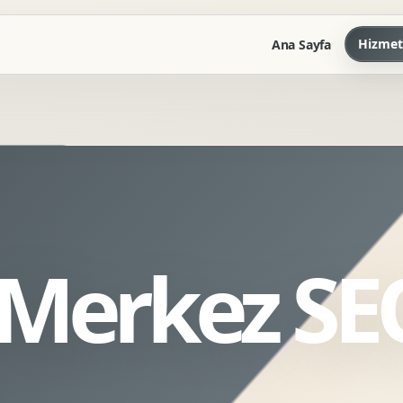
Hizmet
Ana Sayfa
Marka Kilavuzu
Kartvizit Antetli Tasarimi
Kurumsal Sunum Tasarimi
Brand Guidelines
 Merkez SE
Gorsel Dil Tasarimi
Kurumsal Dokuman Tasarimi
Ofis Ici Gorsel Kimlik
Kurumsal Katalog Tasarimi