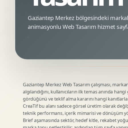
Minimal Logo Tasarimi
Google Ads Reklam Tasarimi
Premium Logo Tasarimi
Meta Ads Reklam Tasarimi
Gaziantep Merkez bölgesindeki markal
Amblem Tasarimi
Kampanya Stratejisi
animasyonlu Web Tasarım hizmet sayfa
Logo Revizyonu
Performans Reklam Kreatifleri
Tipografik Logo Tasarimi
Youtube Reklam Kreatifi
Maskot Logo Tasarimi
Linkedin Reklam Kreatifi
Startup Logo Tasarimi
Display Banner Tasarimi
Kurumsal Logo Yenileme
Remarketing Kreatifleri
Gaziantep Merkez Web Tasarım çalışması, markanın 
Teknik SEO
Urun Gorsellestirme
algılandığını, kullanıcıların ilk temas anında hangi
Yerel SEO
3D Reklam Gorseli
gördüğünü ve teklif alma kararını hangi kanıtlarla
Icerik SEO
Cgi Kampanya Gorseli
CreaTif bu alanı sadece görsel üretim olarak değil; st
SEO Denetimi
Motion 3D
teknik performans, içerik mimarisi ve dönüşüm yönet
E Ticaret SEO
3D Karakter Tasarimi
Brief aşamasında sektör, hedef kitle, rekabet yoğu
marka tonu netleştirilir; ardından tüm sayfa yapısı
Uluslararasi SEO
3D Stand Tasarimi