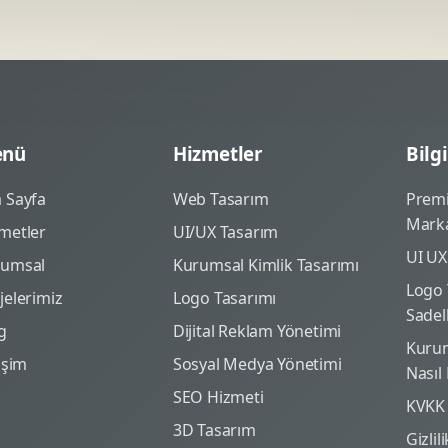
nü
Hizmetler
Bilgi
 Sayfa
Web Tasarım
Prem
Marka
metler
UI/UX Tasarım
UI UX
rumsal
Kurumsal Kimlik Tasarımı
Logo 
jelerimiz
Logo Tasarımı
Sadel
g
Dijital Reklam Yönetimi
Kurum
tişim
Sosyal Medya Yönetimi
Nasıl
SEO Hizmeti
KVKK
3D Tasarım
Gizlil