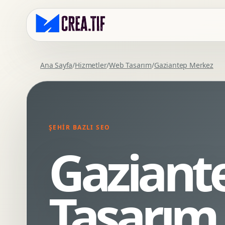
Ana Sayfa
/
Hizmetler
/
Web Tasarım
/
Gaziantep Merkez
Kurumsal Web Tasarim
Eticaret Arayuz Tasarimi
Premium Web Tasarim
Saas UI Tasarimi
Mobil Uyumlu Web Tasarim
Mobil Uygulama Arayuz Tasarimi
ŞEHIR BAZLI SEO
SEO Uyumlu Web Tasarim
UX Arastirma
Gaziant
Wordpress Web Tasarim
Tasarim Sistemi
Webflow Web Tasarim
Prototip Tasarimi
Framer Web Tasarim
Dashboard UI Tasarimi
Tasarım
Kurumsal Site Yenileme
Conversion UX Optimizasyonu