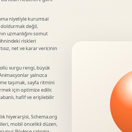
3D Render Alma
Teknik Modelleme
ama niyetiyle kurumsal
e doldurmak değil,
anın uzmanlığını somut
hnindeki riskleri
Marka Stratejisi
ısız, net ve karar vericinin
Marka Konumlandirma
Isimlendirme
Rekabet Analizi
ollü vurgu rengi, büyük
. Animasyonlar yalnızca
Hedef Kitle Analizi
üme taşımak, sayfa ritmini
Marka Mimarisi
mek için optimize edilir.
Deger Onerisi Tasarimi
nlı, hafif ve erişilebilir
Pazara Giris Stratejisi
şlık hiyerarşisi, Schema.org
leri, mobil öncelikli düzen,
Display Banner Tasarimi
orunur. Böylece çalışma