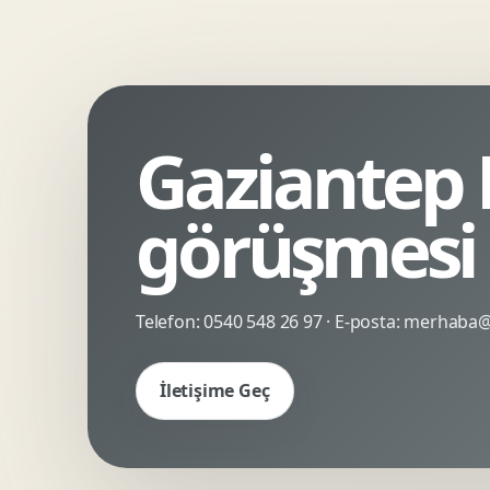
Kinetik Tipografi
Deneyimsel Mikrosite
Gaziantep 
görüşmesi
Telefon:
0540 548 26 97
· E-posta:
merhaba@c
İletişime Geç