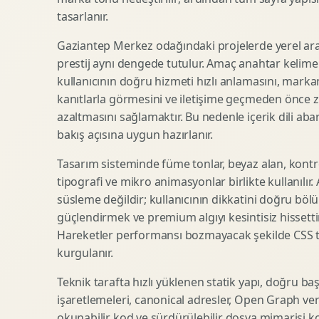
tasarlanır.
SEO Icerik Stratejisi
3D Sosyal Medya Gorseli
Schema Markup Optimizasyonu
3D Lansman Filmi
Gaziantep Merkez odağındaki projelerde yerel ar
prestij aynı dengede tutulur. Amaç anahtar kelim
kullanıcının doğru hizmeti hızlı anlamasını, mark
kanıtlarla görmesini ve iletişime geçmeden önce zi
Premium Ambalaj Tasarimi
Afis Tasarimi
azaltmasını sağlamaktır. Bu nedenle içerik dili abart
Etiket Tasarimi
Brosur Tasarimi
bakış açısına uygun hazırlanır.
Kutu Tasarimi
Sosyal Medya Gorsel Tasarimi
Raf Gorunurlugu
Sunum Tasarimi
Tasarım sisteminde füme tonlar, beyaz alan, kontr
tipografi ve mikro animasyonlar birlikte kullanılır
Gida Ambalaj Tasarimi
Katalog Tasarimi
süsleme değildir; kullanıcının dikkatini doğru böl
Kozmetik Ambalaj Tasarimi
Infografik Tasarimi
güçlendirmek ve premium algıyı kesintisiz hissettir
E Ticaret Kutu Tasarimi
Fuaye Gorsel Tasarimi
Hareketler performansı bozmayacak şekilde CSS taba
Ambalaj Mockup Tasarimi
Kurumsal Ilan Tasarimi
kurgulanır.
Teknik tarafta hızlı yüklenen statik yapı, doğru ba
işaretlemeleri, canonical adresler, Open Graph veri
Shopify Tasarim
Lead Generation Landing Page
okunabilir kod ve sürdürülebilir dosya mimarisi k