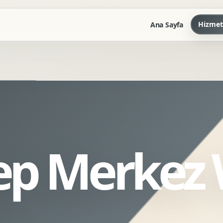
Hizmet
Ana Sayfa
Marka Kilavuzu
Kartvizit Antetli Tasarimi
Kurumsal Sunum Tasarimi
Brand Guidelines
ep Merkez
Gorsel Dil Tasarimi
Kurumsal Dokuman Tasarimi
Ofis Ici Gorsel Kimlik
Kurumsal Katalog Tasarimi