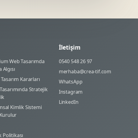
İletişim
ium Web Tasarımda
0540 548 26 97
 Algısı
merhaba@crea-tif.com
 Tasarım Kararları
WhatsApp
Tasarımında Stratejik
Instagram
lik
LinkedIn
sal Kimlik Sistemi
 Kurulur
ik Politikası