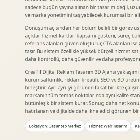
Woocommerce Tasarim
Reklam Landing Page
sadece bugün yayına alınan bir tasarım değil, uzu
Eticaret UX Optimizasyonu
Urun Lansman Sayfasi
ve marka yönetimini taşıyabilecek kurumsal bir alty
Urun Sayfasi Tasarimi
Ab Test Arayuzu
Dönüşüm açısından her bölüm belirli bir görev üst
Kategori Sayfasi Tasarimi
Webinar Landing Page
açıklar, hizmet kartları kapsamı gösterir, süreç bölü
Sepet Odeme UX
App Landing Page
referans alanları güven oluşturur, CTA alanları ise
Pazaryeri Marka Magazasi
Form Optimizasyonu
taşır. Bu sistem özellikle yüksek bütçeli hizmet sat
Eticaret SEO Altyapisi
Sales Page Tasarimi
daha kontrollü, daha güvenilir ve daha profesyonel
CreaTif Dijital Reklam Tasarım 3D Ajansı yaklaşımı
kurumsal kimlik, reklam kreatifi, SEO ve 3D üretimi
Logo Animasyonu
Webgl Deneyim Tasarimi
birleştirir. Ayrı ayrı iyi görünen fakat birlikte çalı
Mikro Animasyon Tasarimi
Interaktif Kampanya
markanın tüm temas noktalarında aynı kalite stand
Reklam Motion Video
AI Gorsel Konsept
bütünleşik bir sistem kurar. Sonuç; daha net kon
Arayuz Animasyonu
No Code Prototip
hatırlanan ve dijitalde daha ikna edici görünen bi
Lottie Animasyon
3D Web Deneyimi
Lokasyon: Gaziantep Merkez
Hizmet: Web Tasarım
Ka
Sosyal Medya Motion
Veri Gorsellestirme
Urun Tanitim Animasyonu
Dinamik Landing Page