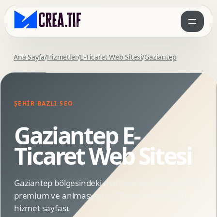
Ana Sayfa
/
Hizmetler
/
E-Ticaret Web Sitesi
/
Gaziantep
ŞEHIR BAZLI SEO
Gaziantep E-
Ticaret Web Sitesi
Gaziantep bölgesindeki markalar için SEO uyumlu,
premium ve animasyonlu E-Ticaret Web Sitesi
hizmet sayfası.