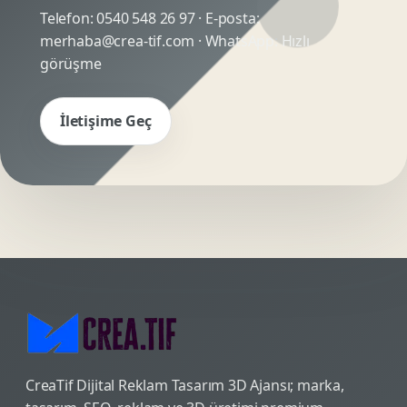
Telefon:
0540 548 26 97
· E-posta:
merhaba@crea-tif.com
· WhatsApp:
Hızlı
görüşme
İletişime Geç
CreaTif Dijital Reklam Tasarım 3D Ajansı; marka,