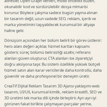
adresler, Open Graph verileri, mobil öncelikli düzen,
okunabilir kod ve sürdürülebilir dosya mimarisi
korunur. Böylece çalışma sadece bugün yayına alınan
bir tasarım değil, uzun vadede SEO, reklam, içerik ve
marka yönetimini taşıyabilecek kurumsal bir altyapı
haline gelir.
Dönüşüm açısından her bölüm belirli bir görev üstlenir:
hero alanı değeri açıklar, hizmet kartları kapsamı
gösterir, süreç bölümü belirsizliği azaltır, referans
alanları güven oluşturur, CTA alanları ise ziyaretçiyi
doğru aksiyona taşır. Bu sistem özellikle yüksek bütçeli
hizmet satın alan karar vericilerde daha kontrollü, daha
güvenilir ve daha profesyonel bir deneyim üretir.
CreaTif Dijital Reklam Tasarım 3D Ajansı yaklaşımı web
tasarım, UI/UX, kurumsal kimlik, reklam kreatifi, SEO ve
3D üretimi tek marka dili içinde birleştirir. Ayrı ayrı iyi
görünen fakat birlikte çalışmayan parçalar yerine,