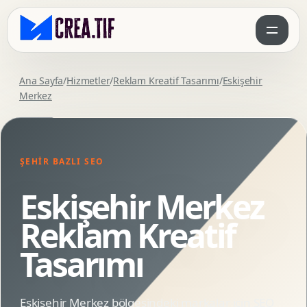
Ana Sayfa
/
Hizmetler
/
Reklam Kreatif Tasarımı
/
Eskişehir
Merkez
ŞEHIR BAZLI SEO
Eskişehir Merkez
Reklam Kreatif
Tasarımı
Eskişehir Merkez bölgesindeki markalar için SEO