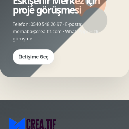
Eskişehir Merkez için
proje görüşmesi
Telefon:
0540 548 26 97
· E-posta:
merhaba@crea-tif.com
· WhatsApp:
Hızlı
görüşme
İletişime Geç