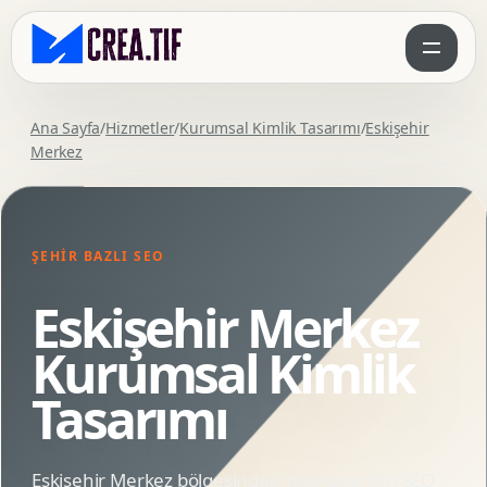
Ana Sayfa
/
Hizmetler
/
Kurumsal Kimlik Tasarımı
/
Eskişehir
Merkez
ŞEHIR BAZLI SEO
Eskişehir Merkez
Kurumsal Kimlik
Tasarımı
Eskişehir Merkez bölgesindeki markalar için SEO