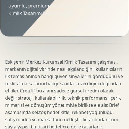
uyumlu, premium ve animasyonlu Kurumsal
Kimlik Tasarımı hizmet sayfası.
Eskişehir Merkez Kurumsal Kimlik Tasarımı çalışması,
markanın dijital vitrinde nasıl algılandığını, kullanıcıların
ilk temas anında hangi güven sinyallerini gördüğünü ve
teklif alma kararını hangi kanıtlarla verdiğini doğrudan
etkiler. CreaTif bu alanı sadece görsel üretim olarak
değil; strateji, kullanılabilirlik, teknik performans, içerik
mimarisi ve dönüşüm yönetimiyle birlikte ele alır. Brief
aşamasında sektör, hedef kitle, rekabet yoğunluğu,
satış modeli ve marka tonu netleştirilir; ardından tüm
sayfa yapısı bu ticari hedeflere göre tasarlanır.