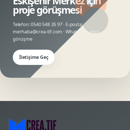
Eskişehir Merkez için
proje görüşmesi
Telefon:
0540 548 26 97
· E-posta:
merhaba@crea-tif.com
· WhatsApp:
Hızlı
görüşme
İletişime Geç