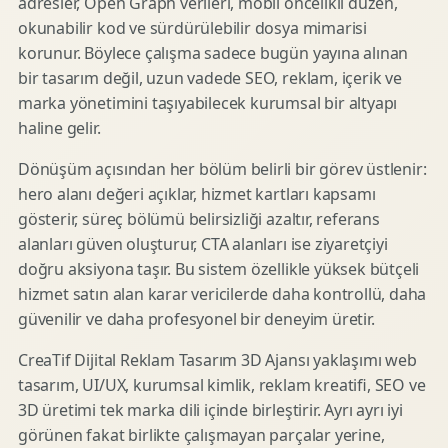
adresler, Open Graph verileri, mobil öncelikli düzen,
okunabilir kod ve sürdürülebilir dosya mimarisi
korunur. Böylece çalışma sadece bugün yayına alınan
bir tasarım değil, uzun vadede SEO, reklam, içerik ve
marka yönetimini taşıyabilecek kurumsal bir altyapı
haline gelir.
Dönüşüm açısından her bölüm belirli bir görev üstlenir:
hero alanı değeri açıklar, hizmet kartları kapsamı
gösterir, süreç bölümü belirsizliği azaltır, referans
alanları güven oluşturur, CTA alanları ise ziyaretçiyi
doğru aksiyona taşır. Bu sistem özellikle yüksek bütçeli
hizmet satın alan karar vericilerde daha kontrollü, daha
güvenilir ve daha profesyonel bir deneyim üretir.
CreaTif Dijital Reklam Tasarım 3D Ajansı yaklaşımı web
tasarım, UI/UX, kurumsal kimlik, reklam kreatifi, SEO ve
3D üretimi tek marka dili içinde birleştirir. Ayrı ayrı iyi
görünen fakat birlikte çalışmayan parçalar yerine,