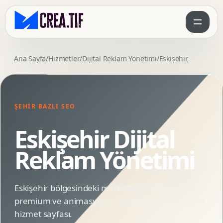
Ana Sayfa
/
Hizmetler
/
Dijital Reklam Yönetimi
/
Eskişehir
ŞEHIR BAZLI SEO
Eskişehir Dijital
Reklam Yönetimi
Eskişehir bölgesindeki markalar için SEO uyumlu,
premium ve animasyonlu Dijital Reklam Yönetimi
hizmet sayfası.