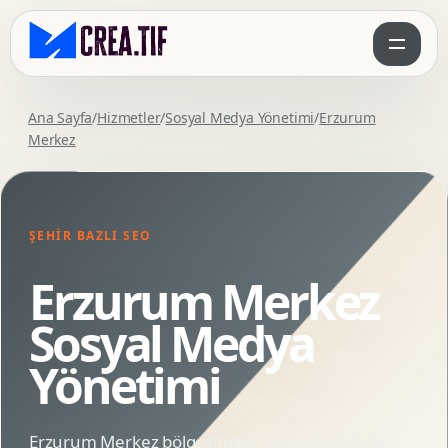
Ana Sayfa
/
Hizmetler
/
Sosyal Medya Yönetimi
/
Erzurum
Merkez
ŞEHIR BAZLI SEO
Erzurum Merkez
Sosyal Medya
Yönetimi
Erzurum Merkez bölgesindeki markalar için SEO