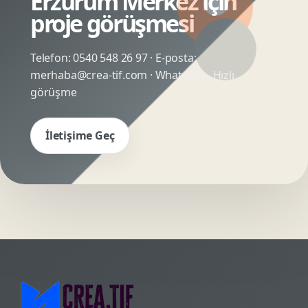
Erzurum Merkez için
proje görüşmesi
Telefon:
0540 548 26 97
· E-posta:
merhaba@crea-tif.com
· WhatsApp:
Hızlı
görüşme
İletişime Geç