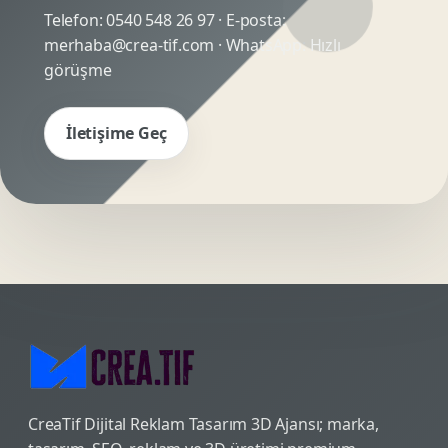
Telefon:
0540 548 26 97
· E-posta:
merhaba@crea-tif.com
· WhatsApp:
Hızlı
görüşme
İletişime Geç
CreaTif Dijital Reklam Tasarım 3D Ajansı; marka,