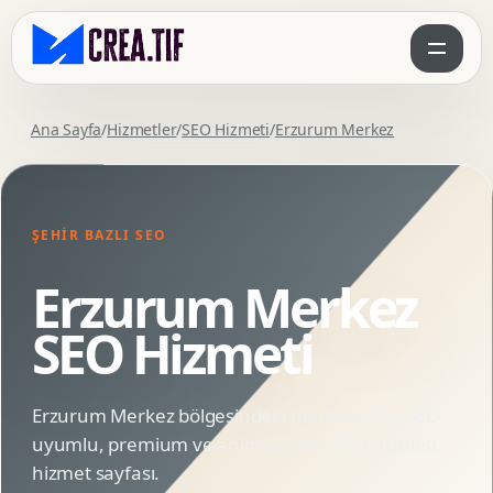
Ana Sayfa
/
Hizmetler
/
SEO Hizmeti
/
Erzurum Merkez
ŞEHIR BAZLI SEO
Erzurum Merkez
SEO Hizmeti
Erzurum Merkez bölgesindeki markalar için SEO
uyumlu, premium ve animasyonlu SEO Hizmeti
hizmet sayfası.