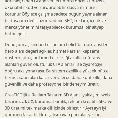
adresler, Open Graph verileri, mobil öncelikli düzen,
okunabilir kod ve sürdürülebilir dosya mimarisi
korunur. Böylece çalışma sadece bugün yayına alınan
bir tasarım değil, uzun vadede SEO, reklam, içerik ve
marka yönetimini taşıyabilecek kurumsal bir altyapı
haline gelir.
Dönüşüm açısından her bölüm belirli bir görev üstlenir:
hero alanı değeri açıklar, hizmet kartları kapsamı
gösterir, süreç bölümü belirsizliği azaltır, referans
alanları güven oluşturur, CTA alanları ise ziyaretçiyi
doğru aksiyona taşır. Bu sistem özellikle yüksek bütçeli
hizmet satın alan karar vericilerde daha kontrollü, daha
güvenilir ve daha profesyonel bir deneyim üretir.
CreaTif Dijital Reklam Tasarım 3D Ajansı yaklaşımı web
tasarım, UI/UX, kurumsal kimlik, reklam kreatifi, SEO ve
3D üretimi tek marka dili içinde birleştirir. Ayrı ayrı iyi
görünen fakat birlikte çalışmayan parçalar yerine,