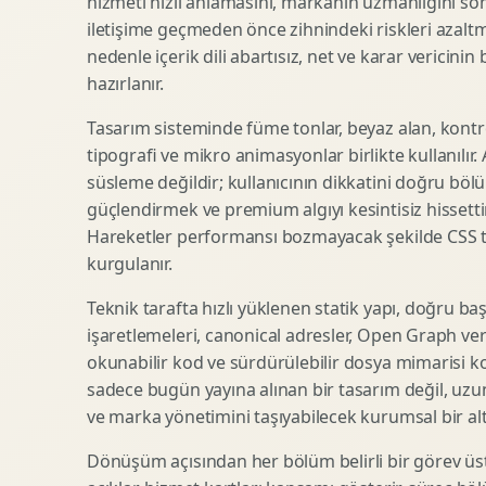
hizmeti hızlı anlamasını, markanın uzmanlığını so
iletişime geçmeden önce zihnindeki riskleri azaltm
SEO Icerik Stratejisi
3D Sosyal Medya Gorseli
nedenle içerik dili abartısız, net ve karar vericinin
Schema Markup Optimizasyonu
3D Lansman Filmi
hazırlanır.
Tasarım sisteminde füme tonlar, beyaz alan, kontr
tipografi ve mikro animasyonlar birlikte kullanılır
Premium Ambalaj Tasarimi
Afis Tasarimi
süsleme değildir; kullanıcının dikkatini doğru böl
Etiket Tasarimi
Brosur Tasarimi
güçlendirmek ve premium algıyı kesintisiz hissettir
Kutu Tasarimi
Sosyal Medya Gorsel Tasarimi
Hareketler performansı bozmayacak şekilde CSS taba
Raf Gorunurlugu
Sunum Tasarimi
kurgulanır.
Gida Ambalaj Tasarimi
Katalog Tasarimi
Teknik tarafta hızlı yüklenen statik yapı, doğru ba
Kozmetik Ambalaj Tasarimi
Infografik Tasarimi
işaretlemeleri, canonical adresler, Open Graph veri
E Ticaret Kutu Tasarimi
Fuaye Gorsel Tasarimi
okunabilir kod ve sürdürülebilir dosya mimarisi k
Ambalaj Mockup Tasarimi
Kurumsal Ilan Tasarimi
sadece bugün yayına alınan bir tasarım değil, uzu
ve marka yönetimini taşıyabilecek kurumsal bir alty
Dönüşüm açısından her bölüm belirli bir görev üst
Shopify Tasarim
Lead Generation Landing Page