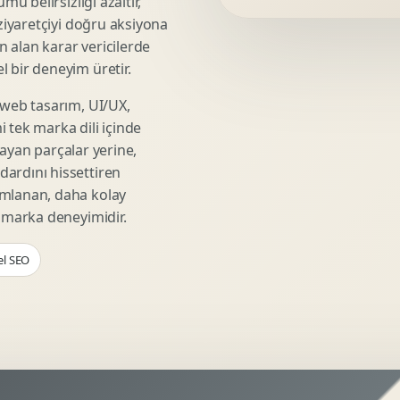
mü belirsizliği azaltır,
Video Reklam Kreatifi
 ziyaretçiyi doğru aksiyona
Outdoor Reklam Tasarimi
ın alan karar vericilerde
Kampanya Kimligi
 bir deneyim üretir.
Performans Kreatif Seti
 web tasarım, UI/UX,
Story Reklam Tasarimi
 tek marka dili içinde
Statik Reklam Gorseli
şmayan parçalar yerine,
Motion Banner Tasarimi
ardını hissettiren
umlanan, daha kolay
r marka deneyimidir.
el SEO