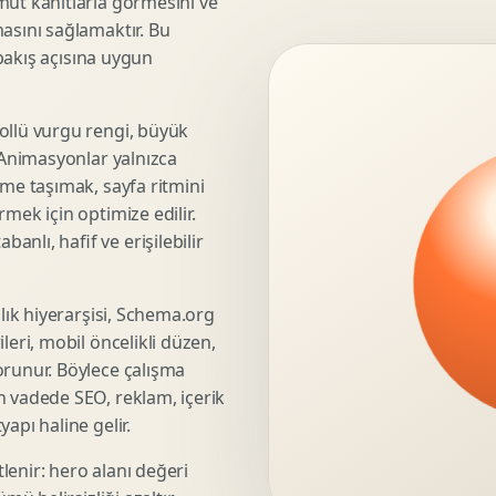
mut kanıtlarla görmesini ve
asını sağlamaktır. Bu
3D Render Alma
 bakış açısına uygun
Teknik Modelleme
ollü vurgu rengi, büyük
. Animasyonlar yalnızca
Marka Stratejisi
üme taşımak, sayfa ritmini
Marka Konumlandirma
mek için optimize edilir.
Isimlendirme
nlı, hafif ve erişilebilir
Rekabet Analizi
Hedef Kitle Analizi
şlık hiyerarşisi, Schema.org
Marka Mimarisi
leri, mobil öncelikli düzen,
Deger Onerisi Tasarimi
orunur. Böylece çalışma
Pazara Giris Stratejisi
n vadede SEO, reklam, içerik
apı haline gelir.
lenir: hero alanı değeri
Display Banner Tasarimi