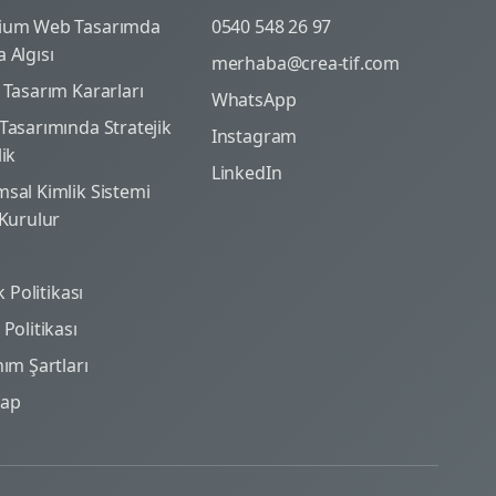
ium Web Tasarımda
0540 548 26 97
 Algısı
merhaba@crea-tif.com
 Tasarım Kararları
WhatsApp
Tasarımında Stratejik
Instagram
lik
LinkedIn
sal Kimlik Sistemi
 Kurulur
ik Politikası
Politikası
nım Şartları
map