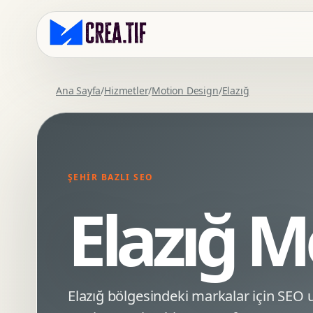
Ana Sayfa
/
Hizmetler
/
Motion Design
/
Elazığ
Kurumsal Web Tasarim
Eticaret Arayuz Tasarimi
Premium Web Tasarim
Saas UI Tasarimi
Mobil Uyumlu Web Tasarim
Mobil Uygulama Arayuz Tasarimi
ŞEHIR BAZLI SEO
SEO Uyumlu Web Tasarim
UX Arastirma
Elazığ M
Wordpress Web Tasarim
Tasarim Sistemi
Webflow Web Tasarim
Prototip Tasarimi
Framer Web Tasarim
Dashboard UI Tasarimi
Kurumsal Site Yenileme
Conversion UX Optimizasyonu
Elazığ bölgesindeki markalar için SE