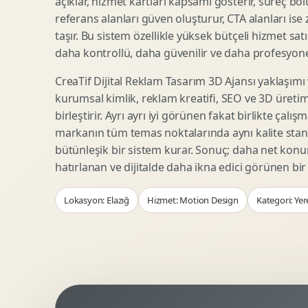
açıklar, hizmet kartları kapsamı gösterir, süreç bölü
Woocommerce Tasarim
Reklam Landing Page
referans alanları güven oluşturur, CTA alanları ise
Eticaret UX Optimizasyonu
Urun Lansman Sayfasi
taşır. Bu sistem özellikle yüksek bütçeli hizmet sat
Urun Sayfasi Tasarimi
Ab Test Arayuzu
daha kontrollü, daha güvenilir ve daha profesyonel
Kategori Sayfasi Tasarimi
Webinar Landing Page
CreaTif Dijital Reklam Tasarım 3D Ajansı yaklaşımı
Sepet Odeme UX
App Landing Page
kurumsal kimlik, reklam kreatifi, SEO ve 3D üretimi
Pazaryeri Marka Magazasi
Form Optimizasyonu
birleştirir. Ayrı ayrı iyi görünen fakat birlikte çalı
Eticaret SEO Altyapisi
Sales Page Tasarimi
markanın tüm temas noktalarında aynı kalite stand
bütünleşik bir sistem kurar. Sonuç; daha net kon
hatırlanan ve dijitalde daha ikna edici görünen bi
Logo Animasyonu
Webgl Deneyim Tasarimi
Lokasyon: Elazığ
Hizmet: Motion Design
Kategori: Yer
Mikro Animasyon Tasarimi
Interaktif Kampanya
Reklam Motion Video
AI Gorsel Konsept
Arayuz Animasyonu
No Code Prototip
Lottie Animasyon
3D Web Deneyimi
Sosyal Medya Motion
Veri Gorsellestirme
Urun Tanitim Animasyonu
Dinamik Landing Page