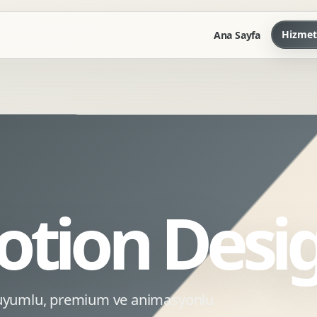
Hizmet
Ana Sayfa
Marka Kilavuzu
Kartvizit Antetli Tasarimi
Kurumsal Sunum Tasarimi
Brand Guidelines
otion Desi
Gorsel Dil Tasarimi
Kurumsal Dokuman Tasarimi
Ofis Ici Gorsel Kimlik
Kurumsal Katalog Tasarimi
O uyumlu, premium ve animasyonlu