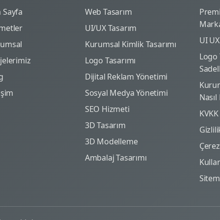
 Sayfa
Web Tasarım
Prem
Marka
metler
UI/UX Tasarım
UI UX
rumsal
Kurumsal Kimlik Tasarımı
Logo 
jelerimiz
Logo Tasarımı
Sadel
g
Dijital Reklam Yönetimi
Kurum
tişim
Sosyal Medya Yönetimi
Nasıl
SEO Hizmeti
KVKK
3D Tasarım
Gizlil
3D Modelleme
Çerez 
Ambalaj Tasarımı
Kulla
Site