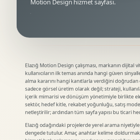
Motion Design hizmet sayfası.
Minimal Logo Tasarimi
Google Ads Reklam Tasarimi
Premium Logo Tasarimi
Meta Ads Reklam Tasarimi
Amblem Tasarimi
Kampanya Stratejisi
Logo Revizyonu
Performans Reklam Kreatifleri
Tipografik Logo Tasarimi
Youtube Reklam Kreatifi
Maskot Logo Tasarimi
Linkedin Reklam Kreatifi
Startup Logo Tasarimi
Display Banner Tasarimi
Elazığ Motion Design çalışması, markanın dijital vit
Kurumsal Logo Yenileme
Remarketing Kreatifleri
kullanıcıların ilk temas anında hangi güven sinyall
alma kararını hangi kanıtlarla verdiğini doğrudan e
sadece görsel üretim olarak değil; strateji, kullanıl
Teknik SEO
Urun Gorsellestirme
içerik mimarisi ve dönüşüm yönetimiyle birlikte ele
Yerel SEO
3D Reklam Gorseli
sektör, hedef kitle, rekabet yoğunluğu, satış mod
netleştirilir; ardından tüm sayfa yapısı bu ticari he
Icerik SEO
Cgi Kampanya Gorseli
SEO Denetimi
Motion 3D
Elazığ odağındaki projelerde yerel arama niyetiyle
E Ticaret SEO
3D Karakter Tasarimi
dengede tutulur. Amaç anahtar kelime doldurmak d
Uluslararasi SEO
3D Stand Tasarimi