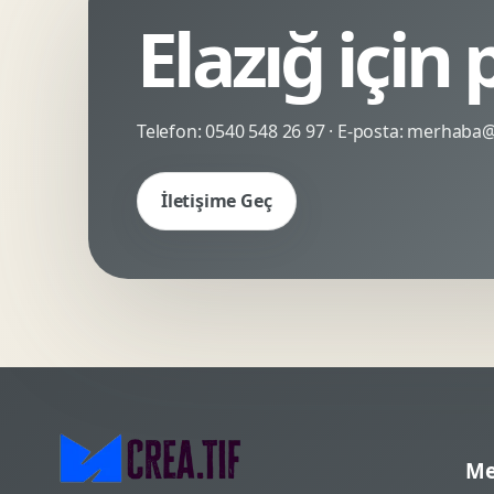
Elazığ için
Kinetik Tipografi
Deneyimsel Mikrosite
Telefon:
0540 548 26 97
· E-posta:
merhaba@c
İletişime Geç
Me