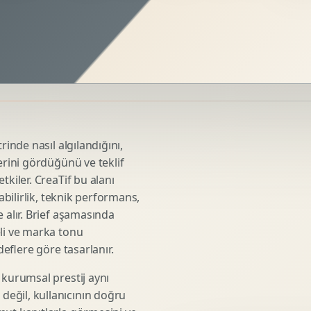
Sosyal Medya Kreatif Tasarimi
Icerik Takvimi
Reels Kapak Tasarimi
Topluluk Yonetimi
Instagram Grid Tasarimi
Linkedin Icerik Tasarimi
Sosyal Medya Stratejisi
rinde nasıl algılandığını,
Influencer Kampanya Tasarimi
erini gördüğünü ve teklif
tkiler. CreaTif bu alanı
abilirlik, teknik performans,
3D Urun Modelleme
 alır. Brief aşamasında
Mimari 3D Gorsellestirme
eli ve marka tonu
deflere göre tasarlanır.
Endustriyel Modelleme
Oyun Asset Modelleme
 kurumsal prestij aynı
Low Poly Modelleme
eğil, kullanıcının doğru
High Poly Modelleme