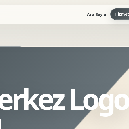
Hizmet
Ana Sayfa
Marka Kilavuzu
Kartvizit Antetli Tasarimi
Kurumsal Sunum Tasarimi
Brand Guidelines
Merkez Logo
Gorsel Dil Tasarimi
Kurumsal Dokuman Tasarimi
Ofis Ici Gorsel Kimlik
ı
Kurumsal Katalog Tasarimi