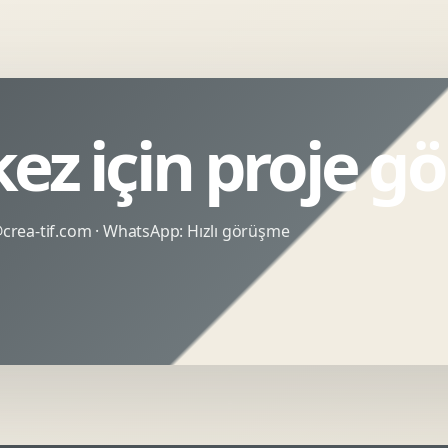
kez için proje g
rea-tif.com
· WhatsApp:
Hızlı görüşme