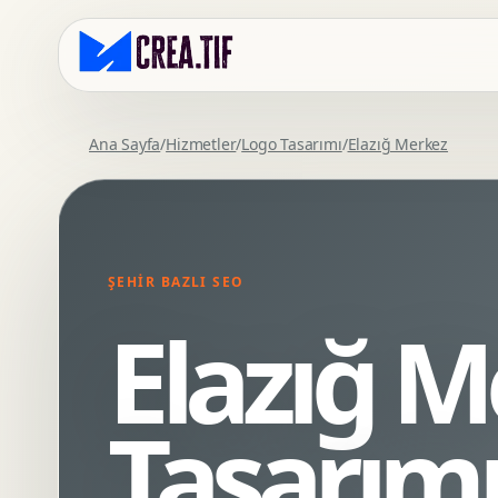
Ana Sayfa
/
Hizmetler
/
Logo Tasarımı
/
Elazığ Merkez
Kurumsal Web Tasarim
Eticaret Arayuz Tasarimi
Premium Web Tasarim
Saas UI Tasarimi
Mobil Uyumlu Web Tasarim
Mobil Uygulama Arayuz Tasarimi
ŞEHIR BAZLI SEO
SEO Uyumlu Web Tasarim
UX Arastirma
Elazığ 
Wordpress Web Tasarim
Tasarim Sistemi
Webflow Web Tasarim
Prototip Tasarimi
Framer Web Tasarim
Dashboard UI Tasarimi
Tasarım
Kurumsal Site Yenileme
Conversion UX Optimizasyonu