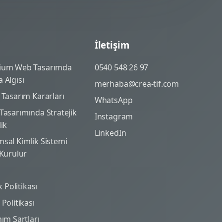
İletişim
ium Web Tasarımda
0540 548 26 97
 Algısı
merhaba@crea-tif.com
 Tasarım Kararları
WhatsApp
Tasarımında Stratejik
Instagram
lik
LinkedIn
sal Kimlik Sistemi
 Kurulur
ik Politikası
Politikası
nım Şartları