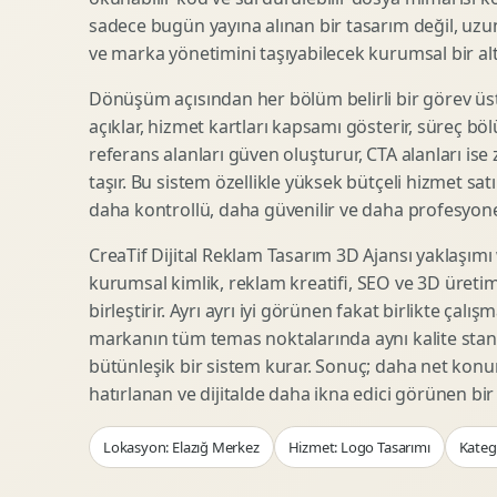
Woocommerce Tasarim
Reklam Landing Page
sadece bugün yayına alınan bir tasarım değil, uzu
Eticaret UX Optimizasyonu
Urun Lansman Sayfasi
ve marka yönetimini taşıyabilecek kurumsal bir alty
Urun Sayfasi Tasarimi
Ab Test Arayuzu
Dönüşüm açısından her bölüm belirli bir görev üst
Kategori Sayfasi Tasarimi
Webinar Landing Page
açıklar, hizmet kartları kapsamı gösterir, süreç bölü
Sepet Odeme UX
App Landing Page
referans alanları güven oluşturur, CTA alanları ise
Pazaryeri Marka Magazasi
Form Optimizasyonu
taşır. Bu sistem özellikle yüksek bütçeli hizmet sat
Eticaret SEO Altyapisi
Sales Page Tasarimi
daha kontrollü, daha güvenilir ve daha profesyonel
CreaTif Dijital Reklam Tasarım 3D Ajansı yaklaşımı
kurumsal kimlik, reklam kreatifi, SEO ve 3D üretimi
Logo Animasyonu
Webgl Deneyim Tasarimi
birleştirir. Ayrı ayrı iyi görünen fakat birlikte çalı
Mikro Animasyon Tasarimi
Interaktif Kampanya
markanın tüm temas noktalarında aynı kalite stand
Reklam Motion Video
AI Gorsel Konsept
bütünleşik bir sistem kurar. Sonuç; daha net kon
Arayuz Animasyonu
No Code Prototip
hatırlanan ve dijitalde daha ikna edici görünen bi
Lottie Animasyon
3D Web Deneyimi
Lokasyon: Elazığ Merkez
Hizmet: Logo Tasarımı
Katego
Sosyal Medya Motion
Veri Gorsellestirme
Urun Tanitim Animasyonu
Dinamik Landing Page