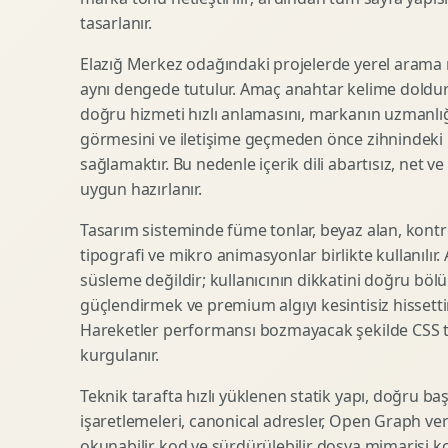
tasarlanır.
SEO Icerik Stratejisi
3D Sosyal Medya Gorseli
Schema Markup Optimizasyonu
3D Lansman Filmi
Elazığ Merkez odağındaki projelerde yerel arama n
aynı dengede tutulur. Amaç anahtar kelime doldur
doğru hizmeti hızlı anlamasını, markanın uzmanlığ
görmesini ve iletişime geçmeden önce zihnindeki r
Premium Ambalaj Tasarimi
Afis Tasarimi
sağlamaktır. Bu nedenle içerik dili abartısız, net ve
Etiket Tasarimi
Brosur Tasarimi
uygun hazırlanır.
Kutu Tasarimi
Sosyal Medya Gorsel Tasarimi
Raf Gorunurlugu
Sunum Tasarimi
Tasarım sisteminde füme tonlar, beyaz alan, kontr
tipografi ve mikro animasyonlar birlikte kullanılır
Gida Ambalaj Tasarimi
Katalog Tasarimi
süsleme değildir; kullanıcının dikkatini doğru böl
Kozmetik Ambalaj Tasarimi
Infografik Tasarimi
güçlendirmek ve premium algıyı kesintisiz hissettir
E Ticaret Kutu Tasarimi
Fuaye Gorsel Tasarimi
Hareketler performansı bozmayacak şekilde CSS taba
Ambalaj Mockup Tasarimi
Kurumsal Ilan Tasarimi
kurgulanır.
Teknik tarafta hızlı yüklenen statik yapı, doğru ba
işaretlemeleri, canonical adresler, Open Graph veri
Shopify Tasarim
Lead Generation Landing Page
okunabilir kod ve sürdürülebilir dosya mimarisi k