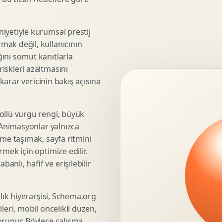
3D Render Alma
Teknik Modelleme
iyetiyle kurumsal prestij
mak değil, kullanıcının
ını somut kanıtlarla
iskleri azaltmasını
Marka Stratejisi
 karar vericinin bakış açısına
Marka Konumlandirma
Isimlendirme
Rekabet Analizi
ollü vurgu rengi, büyük
. Animasyonlar yalnızca
Hedef Kitle Analizi
üme taşımak, sayfa ritmini
Marka Mimarisi
mek için optimize edilir.
Deger Onerisi Tasarimi
nlı, hafif ve erişilebilir
Pazara Giris Stratejisi
şlık hiyerarşisi, Schema.org
leri, mobil öncelikli düzen,
Display Banner Tasarimi
orunur. Böylece çalışma