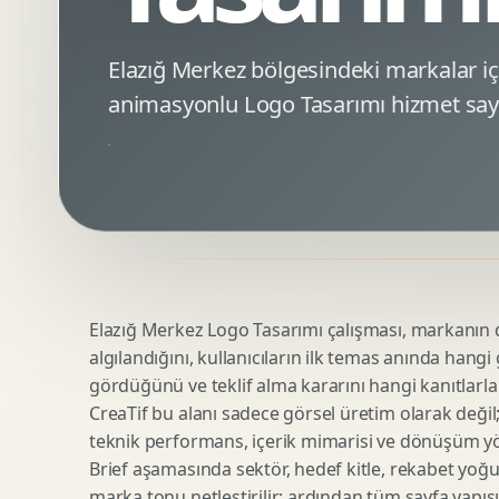
Minimal Logo Tasarimi
Google Ads Reklam Tasarimi
Premium Logo Tasarimi
Meta Ads Reklam Tasarimi
Elazığ Merkez bölgesindeki markalar 
Amblem Tasarimi
Kampanya Stratejisi
animasyonlu Logo Tasarımı hizmet sayf
Logo Revizyonu
Performans Reklam Kreatifleri
Tipografik Logo Tasarimi
Youtube Reklam Kreatifi
Maskot Logo Tasarimi
Linkedin Reklam Kreatifi
Startup Logo Tasarimi
Display Banner Tasarimi
Kurumsal Logo Yenileme
Remarketing Kreatifleri
Elazığ Merkez Logo Tasarımı çalışması, markanın dij
Teknik SEO
Urun Gorsellestirme
algılandığını, kullanıcıların ilk temas anında hangi
Yerel SEO
3D Reklam Gorseli
gördüğünü ve teklif alma kararını hangi kanıtlarla
Icerik SEO
Cgi Kampanya Gorseli
CreaTif bu alanı sadece görsel üretim olarak değil; st
SEO Denetimi
Motion 3D
teknik performans, içerik mimarisi ve dönüşüm yönet
E Ticaret SEO
3D Karakter Tasarimi
Brief aşamasında sektör, hedef kitle, rekabet yoğu
marka tonu netleştirilir; ardından tüm sayfa yapısı
Uluslararasi SEO
3D Stand Tasarimi