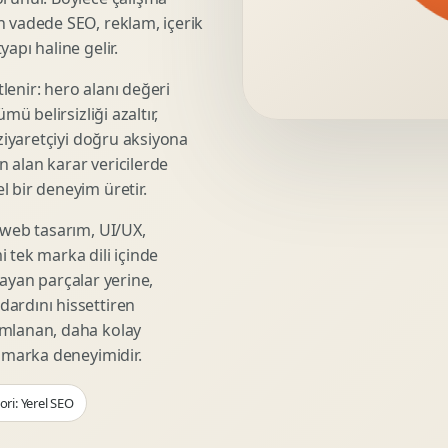
Video Reklam Kreatifi
n vadede SEO, reklam, içerik
Outdoor Reklam Tasarimi
apı haline gelir.
Kampanya Kimligi
lenir: hero alanı değeri
Performans Kreatif Seti
mü belirsizliği azaltır,
Story Reklam Tasarimi
 ziyaretçiyi doğru aksiyona
Statik Reklam Gorseli
ın alan karar vericilerde
Motion Banner Tasarimi
 bir deneyim üretir.
 web tasarım, UI/UX,
 tek marka dili içinde
şmayan parçalar yerine,
ardını hissettiren
umlanan, daha kolay
r marka deneyimidir.
ri: Yerel SEO