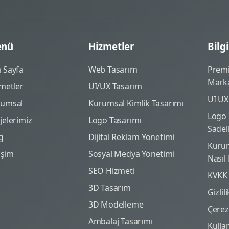
nü
Hizmetler
Bilgi
 Sayfa
Web Tasarım
Prem
Marka
metler
UI/UX Tasarım
UI UX
rumsal
Kurumsal Kimlik Tasarımı
Logo 
jelerimiz
Logo Tasarımı
Sadel
g
Dijital Reklam Yönetimi
Kurum
tişim
Sosyal Medya Yönetimi
Nasıl
SEO Hizmeti
KVKK
3D Tasarım
Gizlil
3D Modelleme
Çerez 
Ambalaj Tasarımı
Kulla