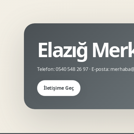
Kinetik Tipografi
Deneyimsel Mikrosite
Elazığ Mer
Telefon:
0540 548 26 97
· E-posta:
merhaba@c
İletişime Geç