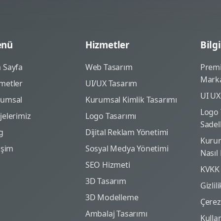
nü
Hizmetler
Bilgi
 Sayfa
Web Tasarım
Prem
Marka
metler
UI/UX Tasarım
UI UX
rumsal
Kurumsal Kimlik Tasarımı
Logo 
jelerimiz
Logo Tasarımı
Sadel
g
Dijital Reklam Yönetimi
Kurum
tişim
Sosyal Medya Yönetimi
Nasıl
SEO Hizmeti
KVKK
3D Tasarım
Gizlil
3D Modelleme
Çerez 
Ambalaj Tasarımı
Kulla