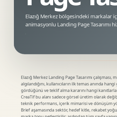
Minimal Logo Tasarimi
Google Ads Reklam Tasarimi
Premium Logo Tasarimi
Meta Ads Reklam Tasarimi
Elazığ Merkez bölgesindeki markalar 
Amblem Tasarimi
Kampanya Stratejisi
animasyonlu Landing Page Tasarımı hi
Logo Revizyonu
Performans Reklam Kreatifleri
Tipografik Logo Tasarimi
Youtube Reklam Kreatifi
Maskot Logo Tasarimi
Linkedin Reklam Kreatifi
Startup Logo Tasarimi
Display Banner Tasarimi
Kurumsal Logo Yenileme
Remarketing Kreatifleri
Elazığ Merkez Landing Page Tasarımı çalışması, mar
Teknik SEO
Urun Gorsellestirme
algılandığını, kullanıcıların ilk temas anında hangi
Yerel SEO
3D Reklam Gorseli
gördüğünü ve teklif alma kararını hangi kanıtlarla
Icerik SEO
Cgi Kampanya Gorseli
CreaTif bu alanı sadece görsel üretim olarak değil; st
SEO Denetimi
Motion 3D
teknik performans, içerik mimarisi ve dönüşüm yönet
E Ticaret SEO
3D Karakter Tasarimi
Brief aşamasında sektör, hedef kitle, rekabet yoğu
marka tonu netleştirilir; ardından tüm sayfa yapısı
Uluslararasi SEO
3D Stand Tasarimi