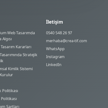
İletişim
ium Web Tasarımda
0540 548 26 97
 Algısı
merhaba@crea-tif.com
 Tasarım Kararları
WhatsApp
Tasarımında Stratejik
Instagram
lik
LinkedIn
sal Kimlik Sistemi
 Kurulur
ik Politikası
Politikası
nım Şartları