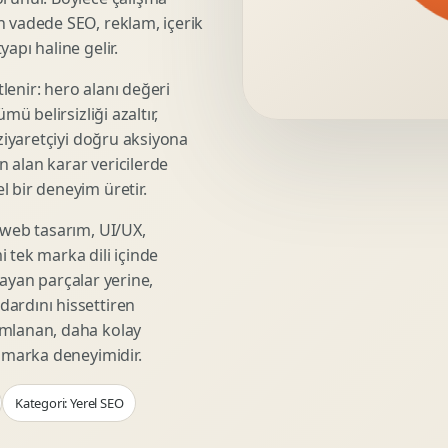
Video Reklam Kreatifi
n vadede SEO, reklam, içerik
Outdoor Reklam Tasarimi
apı haline gelir.
Kampanya Kimligi
lenir: hero alanı değeri
Performans Kreatif Seti
mü belirsizliği azaltır,
Story Reklam Tasarimi
 ziyaretçiyi doğru aksiyona
Statik Reklam Gorseli
ın alan karar vericilerde
Motion Banner Tasarimi
 bir deneyim üretir.
 web tasarım, UI/UX,
 tek marka dili içinde
şmayan parçalar yerine,
ardını hissettiren
umlanan, daha kolay
r marka deneyimidir.
Kategori: Yerel SEO