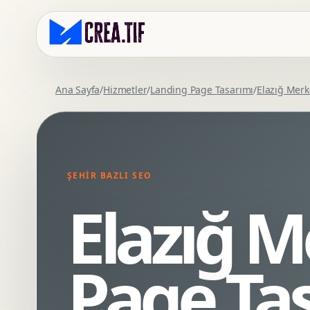
Ana Sayfa
/
Hizmetler
/
Landing Page Tasarımı
/
Elazığ Merk
Kurumsal Web Tasarim
Eticaret Arayuz Tasarimi
Premium Web Tasarim
Saas UI Tasarimi
Mobil Uyumlu Web Tasarim
Mobil Uygulama Arayuz Tasarimi
ŞEHIR BAZLI SEO
SEO Uyumlu Web Tasarim
UX Arastirma
Elazığ 
Wordpress Web Tasarim
Tasarim Sistemi
Webflow Web Tasarim
Prototip Tasarimi
Framer Web Tasarim
Dashboard UI Tasarimi
Page Ta
Kurumsal Site Yenileme
Conversion UX Optimizasyonu