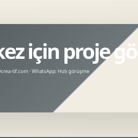
kez için proje g
rea-tif.com
· WhatsApp:
Hızlı görüşme