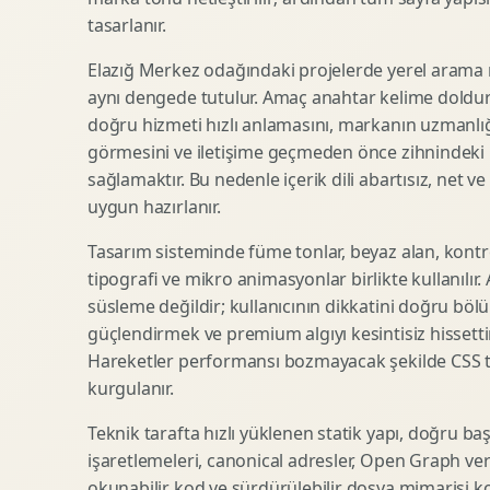
tasarlanır.
SEO Icerik Stratejisi
3D Sosyal Medya Gorseli
Schema Markup Optimizasyonu
3D Lansman Filmi
Elazığ Merkez odağındaki projelerde yerel arama n
aynı dengede tutulur. Amaç anahtar kelime doldur
doğru hizmeti hızlı anlamasını, markanın uzmanlığ
görmesini ve iletişime geçmeden önce zihnindeki r
Premium Ambalaj Tasarimi
Afis Tasarimi
sağlamaktır. Bu nedenle içerik dili abartısız, net ve
Etiket Tasarimi
Brosur Tasarimi
uygun hazırlanır.
Kutu Tasarimi
Sosyal Medya Gorsel Tasarimi
Raf Gorunurlugu
Sunum Tasarimi
Tasarım sisteminde füme tonlar, beyaz alan, kontr
tipografi ve mikro animasyonlar birlikte kullanılır
Gida Ambalaj Tasarimi
Katalog Tasarimi
süsleme değildir; kullanıcının dikkatini doğru böl
Kozmetik Ambalaj Tasarimi
Infografik Tasarimi
güçlendirmek ve premium algıyı kesintisiz hissettir
E Ticaret Kutu Tasarimi
Fuaye Gorsel Tasarimi
Hareketler performansı bozmayacak şekilde CSS taba
Ambalaj Mockup Tasarimi
Kurumsal Ilan Tasarimi
kurgulanır.
Teknik tarafta hızlı yüklenen statik yapı, doğru ba
işaretlemeleri, canonical adresler, Open Graph veri
Shopify Tasarim
Lead Generation Landing Page
okunabilir kod ve sürdürülebilir dosya mimarisi k