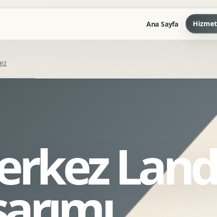
Hizmet
Ana Sayfa
ez
Marka Kilavuzu
Kartvizit Antetli Tasarimi
Kurumsal Sunum Tasarimi
Brand Guidelines
Merkez Land
Gorsel Dil Tasarimi
Kurumsal Dokuman Tasarimi
Ofis Ici Gorsel Kimlik
sarımı
Kurumsal Katalog Tasarimi