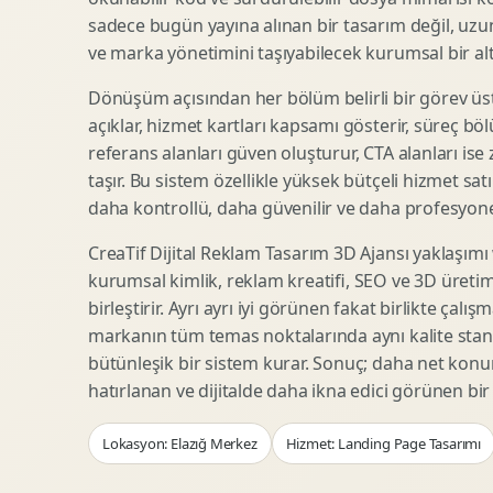
Woocommerce Tasarim
Reklam Landing Page
sadece bugün yayına alınan bir tasarım değil, uzu
Eticaret UX Optimizasyonu
Urun Lansman Sayfasi
ve marka yönetimini taşıyabilecek kurumsal bir alty
Urun Sayfasi Tasarimi
Ab Test Arayuzu
Dönüşüm açısından her bölüm belirli bir görev üst
Kategori Sayfasi Tasarimi
Webinar Landing Page
açıklar, hizmet kartları kapsamı gösterir, süreç bölü
Sepet Odeme UX
App Landing Page
referans alanları güven oluşturur, CTA alanları ise
Pazaryeri Marka Magazasi
Form Optimizasyonu
taşır. Bu sistem özellikle yüksek bütçeli hizmet sat
Eticaret SEO Altyapisi
Sales Page Tasarimi
daha kontrollü, daha güvenilir ve daha profesyonel
CreaTif Dijital Reklam Tasarım 3D Ajansı yaklaşımı
kurumsal kimlik, reklam kreatifi, SEO ve 3D üretimi
Logo Animasyonu
Webgl Deneyim Tasarimi
birleştirir. Ayrı ayrı iyi görünen fakat birlikte çalı
Mikro Animasyon Tasarimi
Interaktif Kampanya
markanın tüm temas noktalarında aynı kalite stand
Reklam Motion Video
AI Gorsel Konsept
bütünleşik bir sistem kurar. Sonuç; daha net kon
Arayuz Animasyonu
No Code Prototip
hatırlanan ve dijitalde daha ikna edici görünen bi
Lottie Animasyon
3D Web Deneyimi
Lokasyon: Elazığ Merkez
Hizmet: Landing Page Tasarımı
Sosyal Medya Motion
Veri Gorsellestirme
Urun Tanitim Animasyonu
Dinamik Landing Page