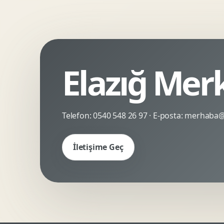
Kinetik Tipografi
Deneyimsel Mikrosite
Elazığ Mer
Telefon:
0540 548 26 97
· E-posta:
merhaba@c
İletişime Geç