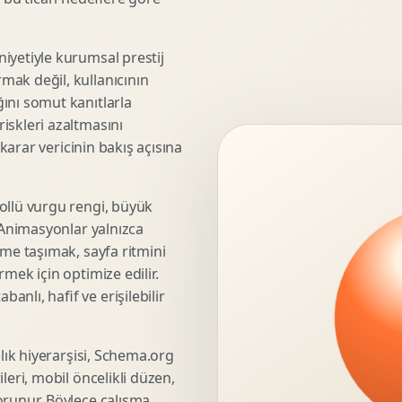
3D Render Alma
Teknik Modelleme
iyetiyle kurumsal prestij
mak değil, kullanıcının
ını somut kanıtlarla
iskleri azaltmasını
Marka Stratejisi
 karar vericinin bakış açısına
Marka Konumlandirma
Isimlendirme
Rekabet Analizi
ollü vurgu rengi, büyük
. Animasyonlar yalnızca
Hedef Kitle Analizi
üme taşımak, sayfa ritmini
Marka Mimarisi
mek için optimize edilir.
Deger Onerisi Tasarimi
nlı, hafif ve erişilebilir
Pazara Giris Stratejisi
şlık hiyerarşisi, Schema.org
leri, mobil öncelikli düzen,
Display Banner Tasarimi
orunur. Böylece çalışma