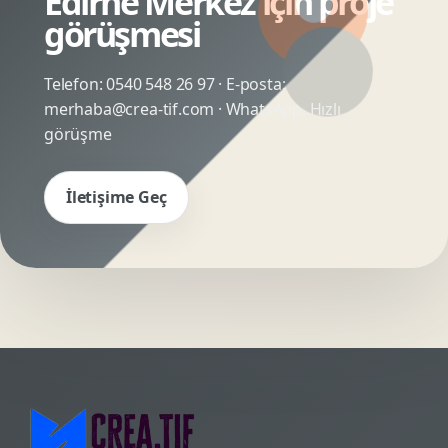
Edirne Merkez için proje
görüşmesi
Telefon:
0540 548 26 97
· E-posta:
merhaba@crea-tif.com
· WhatsApp:
Hızlı
görüşme
İletişime Geç