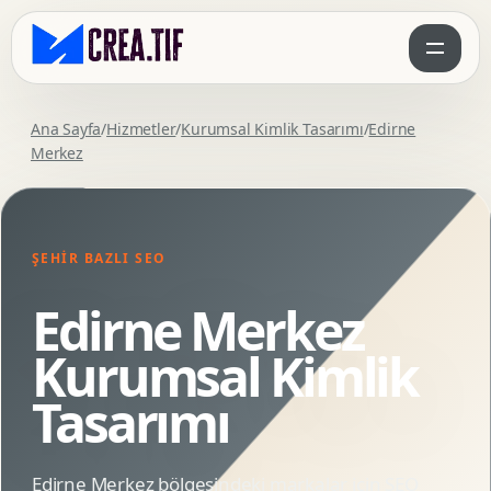
Ana Sayfa
/
Hizmetler
/
Kurumsal Kimlik Tasarımı
/
Edirne
Merkez
ŞEHIR BAZLI SEO
Edirne Merkez
Kurumsal Kimlik
Tasarımı
Edirne Merkez bölgesindeki markalar için SEO