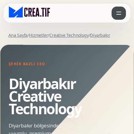
Ana Sayfa
/
Hizmetler
/
Creative Technology
/
Diyarbakır
ŞEHIR BAZLI SEO
Diyarbakır
Creative
Technology
Diyarbakır bölgesindeki markalar için SEO
uyumlu, premium ve animasyonlu Creative