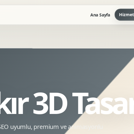
Hizmet
Ana Sayfa
Marka Kilavuzu
Kartvizit Antetli Tasarimi
Kurumsal Sunum Tasarimi
Brand Guidelines
kır 3D Tasa
Gorsel Dil Tasarimi
Kurumsal Dokuman Tasarimi
Ofis Ici Gorsel Kimlik
Kurumsal Katalog Tasarimi
n SEO uyumlu, premium ve animasyonlu