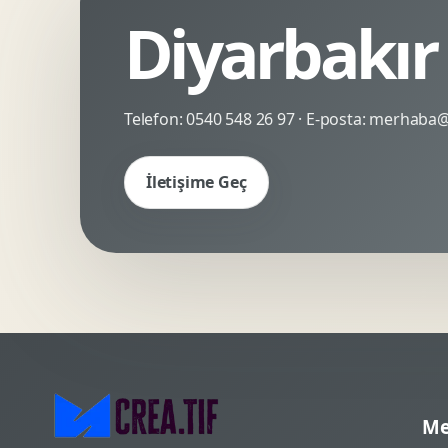
Diyarbakır
Kinetik Tipografi
Deneyimsel Mikrosite
Telefon:
0540 548 26 97
· E-posta:
merhaba@c
İletişime Geç
Me