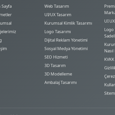
 Sayfa
Web Tasarım
Prem
Marka
metler
UI/UX Tasarım
UI UX
rumsal
Kurumsal Kimlik Tasarımı
Logo 
jelerimiz
Logo Tasarımı
Sadel
g
Dijital Reklam Yönetimi
Kurum
tişim
Sosyal Medya Yönetimi
Nasıl
SEO Hizmeti
KVKK
3D Tasarım
Gizlil
3D Modelleme
Çerez 
Ambalaj Tasarımı
Kulla
Site