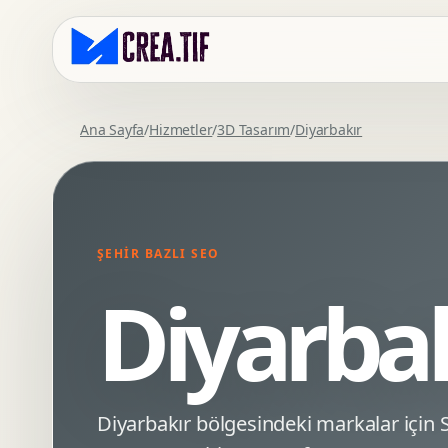
Ana Sayfa
/
Hizmetler
/
3D Tasarım
/
Diyarbakır
Kurumsal Web Tasarim
Eticaret Arayuz Tasarimi
Premium Web Tasarim
Saas UI Tasarimi
Mobil Uyumlu Web Tasarim
Mobil Uygulama Arayuz Tasarimi
ŞEHIR BAZLI SEO
SEO Uyumlu Web Tasarim
UX Arastirma
Diyarba
Wordpress Web Tasarim
Tasarim Sistemi
Webflow Web Tasarim
Prototip Tasarimi
Framer Web Tasarim
Dashboard UI Tasarimi
Kurumsal Site Yenileme
Conversion UX Optimizasyonu
Diyarbakır bölgesindeki markalar içi