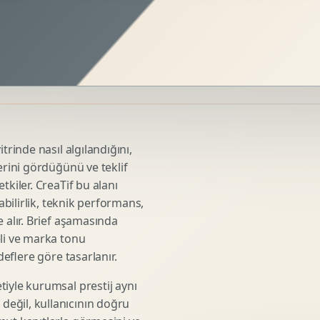
Sosyal Medya Kreatif Tasarimi
Icerik Takvimi
Reels Kapak Tasarimi
Topluluk Yonetimi
Instagram Grid Tasarimi
Linkedin Icerik Tasarimi
Sosyal Medya Stratejisi
trinde nasıl algılandığını,
Influencer Kampanya Tasarimi
erini gördüğünü ve teklif
tkiler. CreaTif bu alanı
abilirlik, teknik performans,
3D Urun Modelleme
 alır. Brief aşamasında
Mimari 3D Gorsellestirme
eli ve marka tonu
deflere göre tasarlanır.
Endustriyel Modelleme
Oyun Asset Modelleme
tiyle kurumsal prestij aynı
Low Poly Modelleme
eğil, kullanıcının doğru
High Poly Modelleme