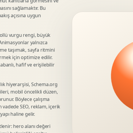
mut kanıtlarla görmesini ve
asını sağlamaktır. Bu
3D Render Alma
 bakış açısına uygun
Teknik Modelleme
ollü vurgu rengi, büyük
. Animasyonlar yalnızca
Marka Stratejisi
üme taşımak, sayfa ritmini
Marka Konumlandirma
mek için optimize edilir.
Isimlendirme
nlı, hafif ve erişilebilir
Rekabet Analizi
Hedef Kitle Analizi
şlık hiyerarşisi, Schema.org
Marka Mimarisi
leri, mobil öncelikli düzen,
Deger Onerisi Tasarimi
orunur. Böylece çalışma
Pazara Giris Stratejisi
n vadede SEO, reklam, içerik
apı haline gelir.
lenir: hero alanı değeri
Display Banner Tasarimi