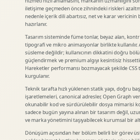
hizmeti hızlı anlamasını, markanın uzmanlığını so
iletişime geçmeden önce zihnindeki riskleri azaltm
SEO Icerik Stratejisi
3D Sosyal Medya Gorseli
nedenle içerik dili abartısız, net ve karar vericinin
Schema Markup Optimizasyonu
3D Lansman Filmi
hazırlanır.
Tasarım sisteminde füme tonlar, beyaz alan, kontr
tipografi ve mikro animasyonlar birlikte kullanılır
Premium Ambalaj Tasarimi
Afis Tasarimi
süsleme değildir; kullanıcının dikkatini doğru böl
Etiket Tasarimi
Brosur Tasarimi
güçlendirmek ve premium algıyı kesintisiz hissettir
Kutu Tasarimi
Sosyal Medya Gorsel Tasarimi
Hareketler performansı bozmayacak şekilde CSS taba
Raf Gorunurlugu
Sunum Tasarimi
kurgulanır.
Gida Ambalaj Tasarimi
Katalog Tasarimi
Teknik tarafta hızlı yüklenen statik yapı, doğru ba
Kozmetik Ambalaj Tasarimi
Infografik Tasarimi
işaretlemeleri, canonical adresler, Open Graph veri
E Ticaret Kutu Tasarimi
Fuaye Gorsel Tasarimi
okunabilir kod ve sürdürülebilir dosya mimarisi k
Ambalaj Mockup Tasarimi
Kurumsal Ilan Tasarimi
sadece bugün yayına alınan bir tasarım değil, uzu
ve marka yönetimini taşıyabilecek kurumsal bir alty
Dönüşüm açısından her bölüm belirli bir görev üst
Shopify Tasarim
Lead Generation Landing Page