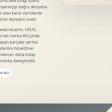
mü belirsizliği azaltır,
Video Reklam Kreatifi
 ziyaretçiyi doğru aksiyona
Outdoor Reklam Tasarimi
ın alan karar vericilerde
Kampanya Kimligi
 bir deneyim üretir.
Performans Kreatif Seti
 web tasarım, UI/UX,
Story Reklam Tasarimi
 tek marka dili içinde
Statik Reklam Gorseli
şmayan parçalar yerine,
Motion Banner Tasarimi
ardını hissettiren
umlanan, daha kolay
r marka deneyimidir.
rel SEO