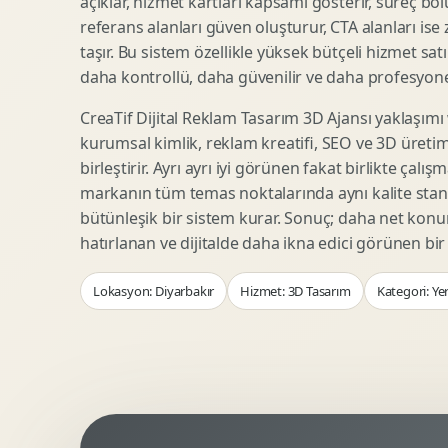
açıklar, hizmet kartları kapsamı gösterir, süreç bölü
Woocommerce Tasarim
Reklam Landing Page
referans alanları güven oluşturur, CTA alanları ise
Eticaret UX Optimizasyonu
Urun Lansman Sayfasi
taşır. Bu sistem özellikle yüksek bütçeli hizmet sat
Urun Sayfasi Tasarimi
Ab Test Arayuzu
daha kontrollü, daha güvenilir ve daha profesyonel
Kategori Sayfasi Tasarimi
Webinar Landing Page
CreaTif Dijital Reklam Tasarım 3D Ajansı yaklaşımı
Sepet Odeme UX
App Landing Page
kurumsal kimlik, reklam kreatifi, SEO ve 3D üretimi
Pazaryeri Marka Magazasi
Form Optimizasyonu
birleştirir. Ayrı ayrı iyi görünen fakat birlikte çalı
Eticaret SEO Altyapisi
Sales Page Tasarimi
markanın tüm temas noktalarında aynı kalite stand
bütünleşik bir sistem kurar. Sonuç; daha net kon
hatırlanan ve dijitalde daha ikna edici görünen bi
Logo Animasyonu
Webgl Deneyim Tasarimi
Lokasyon: Diyarbakır
Hizmet: 3D Tasarım
Kategori: Ye
Mikro Animasyon Tasarimi
Interaktif Kampanya
Reklam Motion Video
AI Gorsel Konsept
Arayuz Animasyonu
No Code Prototip
Lottie Animasyon
3D Web Deneyimi
Sosyal Medya Motion
Veri Gorsellestirme
Urun Tanitim Animasyonu
Dinamik Landing Page