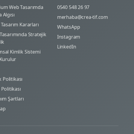
ium Web Tasarımda
0540 548 26 97
 Algısı
merhaba@crea-tif.com
 Tasarım Kararları
WhatsApp
Tasarımında Stratejik
Instagram
lik
LinkedIn
sal Kimlik Sistemi
 Kurulur
ik Politikası
Politikası
nım Şartları
map