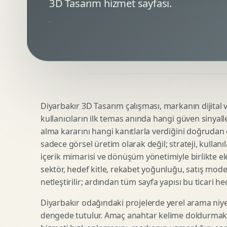
3D Tasarım hizmet sayfası.
Minimal Logo Tasarimi
Google Ads Reklam Tasarimi
Premium Logo Tasarimi
Meta Ads Reklam Tasarimi
Amblem Tasarimi
Kampanya Stratejisi
Logo Revizyonu
Performans Reklam Kreatifleri
Tipografik Logo Tasarimi
Youtube Reklam Kreatifi
Maskot Logo Tasarimi
Linkedin Reklam Kreatifi
Startup Logo Tasarimi
Display Banner Tasarimi
Diyarbakır 3D Tasarım çalışması, markanın dijital vi
Kurumsal Logo Yenileme
Remarketing Kreatifleri
kullanıcıların ilk temas anında hangi güven sinyall
alma kararını hangi kanıtlarla verdiğini doğrudan e
sadece görsel üretim olarak değil; strateji, kullanıl
Teknik SEO
Urun Gorsellestirme
içerik mimarisi ve dönüşüm yönetimiyle birlikte ele
Yerel SEO
3D Reklam Gorseli
sektör, hedef kitle, rekabet yoğunluğu, satış mod
netleştirilir; ardından tüm sayfa yapısı bu ticari he
Icerik SEO
Cgi Kampanya Gorseli
SEO Denetimi
Motion 3D
Diyarbakır odağındaki projelerde yerel arama niye
E Ticaret SEO
3D Karakter Tasarimi
dengede tutulur. Amaç anahtar kelime doldurmak d
Uluslararasi SEO
3D Stand Tasarimi