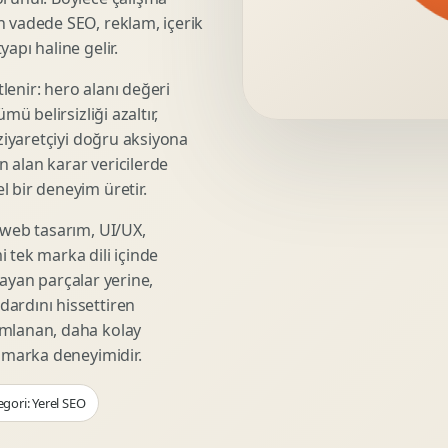
Video Reklam Kreatifi
n vadede SEO, reklam, içerik
Outdoor Reklam Tasarimi
apı haline gelir.
Kampanya Kimligi
lenir: hero alanı değeri
Performans Kreatif Seti
mü belirsizliği azaltır,
Story Reklam Tasarimi
 ziyaretçiyi doğru aksiyona
Statik Reklam Gorseli
ın alan karar vericilerde
Motion Banner Tasarimi
 bir deneyim üretir.
 web tasarım, UI/UX,
 tek marka dili içinde
şmayan parçalar yerine,
ardını hissettiren
umlanan, daha kolay
r marka deneyimidir.
gori: Yerel SEO