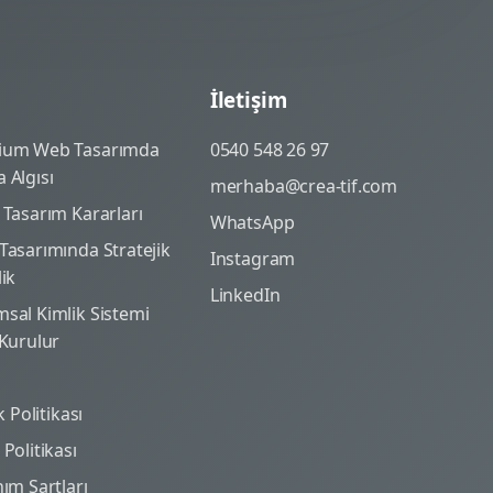
İletişim
ium Web Tasarımda
0540 548 26 97
 Algısı
merhaba@crea-tif.com
 Tasarım Kararları
WhatsApp
Tasarımında Stratejik
Instagram
lik
LinkedIn
sal Kimlik Sistemi
 Kurulur
ik Politikası
Politikası
nım Şartları