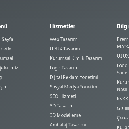
nü
Hizmetler
Bilgi
 Sayfa
Web Tasarım
Prem
Marka
metler
UI/UX Tasarım
UI UX
rumsal
Kurumsal Kimlik Tasarımı
Logo 
jelerimiz
Logo Tasarımı
Sadel
g
Dijital Reklam Yönetimi
Kurum
tişim
Sosyal Medya Yönetimi
Nasıl
SEO Hizmeti
KVKK
3D Tasarım
Gizlil
3D Modelleme
Çerez 
Ambalaj Tasarımı
Kulla