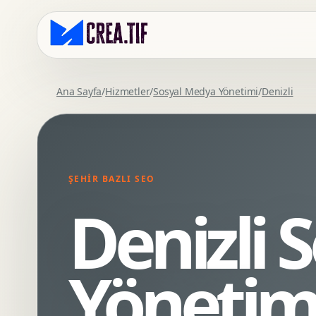
Ana Sayfa
/
Hizmetler
/
Sosyal Medya Yönetimi
/
Denizli
Kurumsal Web Tasarim
Eticaret Arayuz Tasarimi
Premium Web Tasarim
Saas UI Tasarimi
Mobil Uyumlu Web Tasarim
Mobil Uygulama Arayuz Tasarimi
ŞEHIR BAZLI SEO
SEO Uyumlu Web Tasarim
UX Arastirma
Denizli 
Wordpress Web Tasarim
Tasarim Sistemi
Webflow Web Tasarim
Prototip Tasarimi
Framer Web Tasarim
Dashboard UI Tasarimi
Yönetim
Kurumsal Site Yenileme
Conversion UX Optimizasyonu