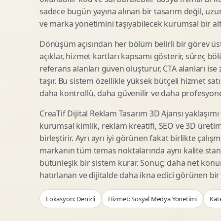
Woocommerce Tasarim
Reklam Landing Page
sadece bugün yayına alınan bir tasarım değil, uzu
Eticaret UX Optimizasyonu
Urun Lansman Sayfasi
ve marka yönetimini taşıyabilecek kurumsal bir alty
Urun Sayfasi Tasarimi
Ab Test Arayuzu
Dönüşüm açısından her bölüm belirli bir görev üst
Kategori Sayfasi Tasarimi
Webinar Landing Page
açıklar, hizmet kartları kapsamı gösterir, süreç bölü
Sepet Odeme UX
App Landing Page
referans alanları güven oluşturur, CTA alanları ise
Pazaryeri Marka Magazasi
Form Optimizasyonu
taşır. Bu sistem özellikle yüksek bütçeli hizmet sat
Eticaret SEO Altyapisi
Sales Page Tasarimi
daha kontrollü, daha güvenilir ve daha profesyonel
CreaTif Dijital Reklam Tasarım 3D Ajansı yaklaşımı
kurumsal kimlik, reklam kreatifi, SEO ve 3D üretimi
Logo Animasyonu
Webgl Deneyim Tasarimi
birleştirir. Ayrı ayrı iyi görünen fakat birlikte çalı
Mikro Animasyon Tasarimi
Interaktif Kampanya
markanın tüm temas noktalarında aynı kalite stand
Reklam Motion Video
AI Gorsel Konsept
bütünleşik bir sistem kurar. Sonuç; daha net kon
Arayuz Animasyonu
No Code Prototip
hatırlanan ve dijitalde daha ikna edici görünen bi
Lottie Animasyon
3D Web Deneyimi
Lokasyon: Denizli
Hizmet: Sosyal Medya Yönetimi
Kate
Sosyal Medya Motion
Veri Gorsellestirme
Urun Tanitim Animasyonu
Dinamik Landing Page