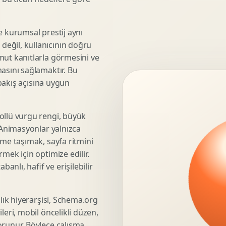
3D Render Alma
Teknik Modelleme
e kurumsal prestij aynı
eğil, kullanıcının doğru
mut kanıtlarla görmesini ve
asını sağlamaktır. Bu
Marka Stratejisi
 bakış açısına uygun
Marka Konumlandirma
Isimlendirme
Rekabet Analizi
ollü vurgu rengi, büyük
. Animasyonlar yalnızca
Hedef Kitle Analizi
üme taşımak, sayfa ritmini
Marka Mimarisi
mek için optimize edilir.
Deger Onerisi Tasarimi
nlı, hafif ve erişilebilir
Pazara Giris Stratejisi
şlık hiyerarşisi, Schema.org
leri, mobil öncelikli düzen,
Display Banner Tasarimi
orunur. Böylece çalışma