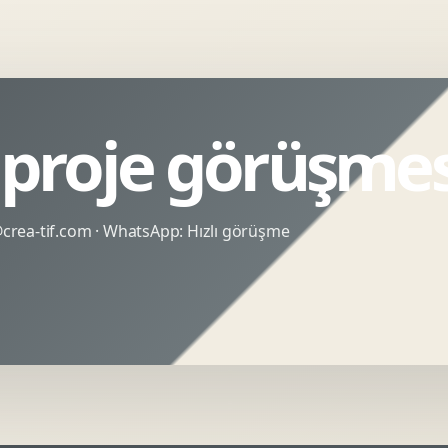
n proje görüşmes
rea-tif.com
· WhatsApp:
Hızlı görüşme