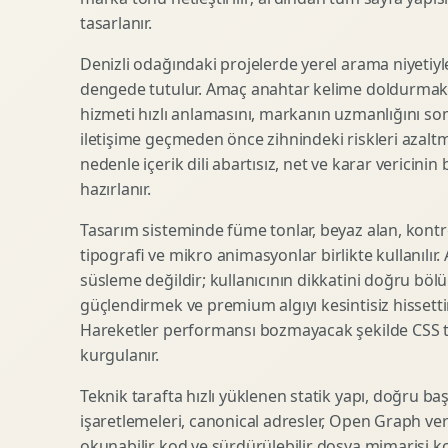
tasarlanır.
SEO Icerik Stratejisi
3D Sosyal Medya Gorseli
Schema Markup Optimizasyonu
3D Lansman Filmi
Denizli odağındaki projelerde yerel arama niyetiyl
dengede tutulur. Amaç anahtar kelime doldurmak d
hizmeti hızlı anlamasını, markanın uzmanlığını so
iletişime geçmeden önce zihnindeki riskleri azaltm
Premium Ambalaj Tasarimi
Afis Tasarimi
nedenle içerik dili abartısız, net ve karar vericinin
Etiket Tasarimi
Brosur Tasarimi
hazırlanır.
Kutu Tasarimi
Sosyal Medya Gorsel Tasarimi
Raf Gorunurlugu
Sunum Tasarimi
Tasarım sisteminde füme tonlar, beyaz alan, kontr
tipografi ve mikro animasyonlar birlikte kullanılır
Gida Ambalaj Tasarimi
Katalog Tasarimi
süsleme değildir; kullanıcının dikkatini doğru böl
Kozmetik Ambalaj Tasarimi
Infografik Tasarimi
güçlendirmek ve premium algıyı kesintisiz hissettir
E Ticaret Kutu Tasarimi
Fuaye Gorsel Tasarimi
Hareketler performansı bozmayacak şekilde CSS taba
Ambalaj Mockup Tasarimi
Kurumsal Ilan Tasarimi
kurgulanır.
Teknik tarafta hızlı yüklenen statik yapı, doğru ba
işaretlemeleri, canonical adresler, Open Graph veri
Shopify Tasarim
Lead Generation Landing Page
okunabilir kod ve sürdürülebilir dosya mimarisi k