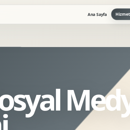
Hizmet
Ana Sayfa
Marka Kilavuzu
Kartvizit Antetli Tasarimi
Kurumsal Sunum Tasarimi
Brand Guidelines
Sosyal Med
Gorsel Dil Tasarimi
Kurumsal Dokuman Tasarimi
Ofis Ici Gorsel Kimlik
i
Kurumsal Katalog Tasarimi