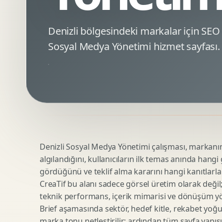
Minimal Logo Tasarimi
Google Ads Reklam Tasarimi
Premium Logo Tasarimi
Meta Ads Reklam Tasarimi
Denizli bölgesindeki markalar için S
Amblem Tasarimi
Kampanya Stratejisi
Sosyal Medya Yönetimi hizmet sayfası.
Logo Revizyonu
Performans Reklam Kreatifleri
Tipografik Logo Tasarimi
Youtube Reklam Kreatifi
Maskot Logo Tasarimi
Linkedin Reklam Kreatifi
Startup Logo Tasarimi
Display Banner Tasarimi
Kurumsal Logo Yenileme
Remarketing Kreatifleri
Denizli Sosyal Medya Yönetimi çalışması, markanın d
Teknik SEO
Urun Gorsellestirme
algılandığını, kullanıcıların ilk temas anında hangi
Yerel SEO
3D Reklam Gorseli
gördüğünü ve teklif alma kararını hangi kanıtlarla
Icerik SEO
Cgi Kampanya Gorseli
CreaTif bu alanı sadece görsel üretim olarak değil; st
SEO Denetimi
Motion 3D
teknik performans, içerik mimarisi ve dönüşüm yönet
E Ticaret SEO
3D Karakter Tasarimi
Brief aşamasında sektör, hedef kitle, rekabet yoğu
marka tonu netleştirilir; ardından tüm sayfa yapısı
Uluslararasi SEO
3D Stand Tasarimi