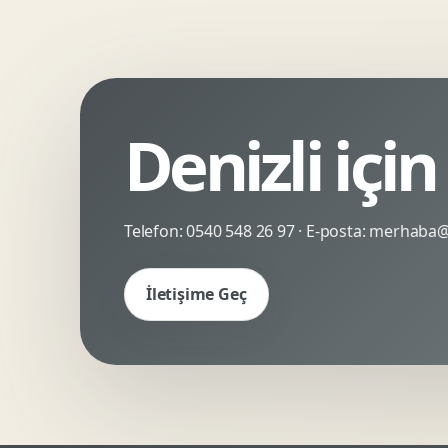
Kinetik Tipografi
Deneyimsel Mikrosite
Denizli içi
Telefon:
0540 548 26 97
· E-posta:
merhaba@c
İletişime Geç