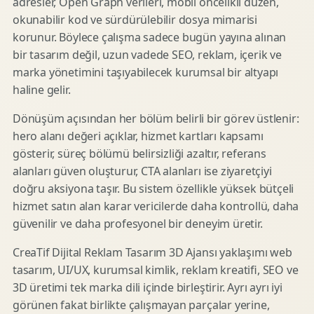
adresler, Open Graph verileri, mobil öncelikli düzen,
okunabilir kod ve sürdürülebilir dosya mimarisi
korunur. Böylece çalışma sadece bugün yayına alınan
bir tasarım değil, uzun vadede SEO, reklam, içerik ve
marka yönetimini taşıyabilecek kurumsal bir altyapı
haline gelir.
Dönüşüm açısından her bölüm belirli bir görev üstlenir:
hero alanı değeri açıklar, hizmet kartları kapsamı
gösterir, süreç bölümü belirsizliği azaltır, referans
alanları güven oluşturur, CTA alanları ise ziyaretçiyi
doğru aksiyona taşır. Bu sistem özellikle yüksek bütçeli
hizmet satın alan karar vericilerde daha kontrollü, daha
güvenilir ve daha profesyonel bir deneyim üretir.
CreaTif Dijital Reklam Tasarım 3D Ajansı yaklaşımı web
tasarım, UI/UX, kurumsal kimlik, reklam kreatifi, SEO ve
3D üretimi tek marka dili içinde birleştirir. Ayrı ayrı iyi
görünen fakat birlikte çalışmayan parçalar yerine,