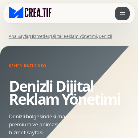
Ana Sayfa
/
Hizmetler
/
Dijital Reklam Yönetimi
/
Denizli
ŞEHIR BAZLI SEO
Denizli Dijital
Reklam Yönetimi
Denizli bölgesindeki markalar için SEO uyumlu,
premium ve animasyonlu Dijital Reklam Yönetimi
hizmet sayfası.