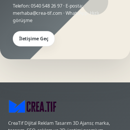
Telefon:
0540 548 26 97
· E-posta:
merhaba@crea-tif.com
· WhatsApp:
Hızlı
görüşme
İletişime Geç
CreaTif Dijital Reklam Tasarım 3D Ajansı; marka,