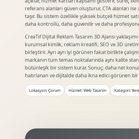
açıklar, hizmet kartları kapsamı gösterir, süreç bölü
Woocommerce Tasarim
Reklam Landing Page
referans alanları güven oluşturur, CTA alanları ise
Eticaret UX Optimizasyonu
Urun Lansman Sayfasi
taşır. Bu sistem özellikle yüksek bütçeli hizmet sat
Urun Sayfasi Tasarimi
Ab Test Arayuzu
daha kontrollü, daha güvenilir ve daha profesyonel
Kategori Sayfasi Tasarimi
Webinar Landing Page
CreaTif Dijital Reklam Tasarım 3D Ajansı yaklaşımı
Sepet Odeme UX
App Landing Page
kurumsal kimlik, reklam kreatifi, SEO ve 3D üretimi
Pazaryeri Marka Magazasi
Form Optimizasyonu
birleştirir. Ayrı ayrı iyi görünen fakat birlikte çalı
Eticaret SEO Altyapisi
Sales Page Tasarimi
markanın tüm temas noktalarında aynı kalite stand
bütünleşik bir sistem kurar. Sonuç; daha net kon
hatırlanan ve dijitalde daha ikna edici görünen bi
Logo Animasyonu
Webgl Deneyim Tasarimi
Lokasyon: Çorum
Hizmet: Web Tasarım
Kategori: Yer
Mikro Animasyon Tasarimi
Interaktif Kampanya
Reklam Motion Video
AI Gorsel Konsept
Arayuz Animasyonu
No Code Prototip
Lottie Animasyon
3D Web Deneyimi
Sosyal Medya Motion
Veri Gorsellestirme
Urun Tanitim Animasyonu
Dinamik Landing Page