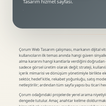
Tasarım hizmet sayfası.
Minimal Logo Tasarimi
Google Ads Reklam Tasarimi
Premium Logo Tasarimi
Meta Ads Reklam Tasarimi
Amblem Tasarimi
Kampanya Stratejisi
Logo Revizyonu
Performans Reklam Kreatifleri
Tipografik Logo Tasarimi
Youtube Reklam Kreatifi
Maskot Logo Tasarimi
Linkedin Reklam Kreatifi
Startup Logo Tasarimi
Display Banner Tasarimi
Çorum Web Tasarım çalışması, markanın dijital vitri
Kurumsal Logo Yenileme
Remarketing Kreatifleri
kullanıcıların ilk temas anında hangi güven sinyall
alma kararını hangi kanıtlarla verdiğini doğrudan e
sadece görsel üretim olarak değil; strateji, kullanıl
Teknik SEO
Urun Gorsellestirme
içerik mimarisi ve dönüşüm yönetimiyle birlikte ele
Yerel SEO
3D Reklam Gorseli
sektör, hedef kitle, rekabet yoğunluğu, satış mod
netleştirilir; ardından tüm sayfa yapısı bu ticari he
Icerik SEO
Cgi Kampanya Gorseli
SEO Denetimi
Motion 3D
Çorum odağındaki projelerde yerel arama niyetiyl
E Ticaret SEO
3D Karakter Tasarimi
dengede tutulur. Amaç anahtar kelime doldurmak d
Uluslararasi SEO
3D Stand Tasarimi