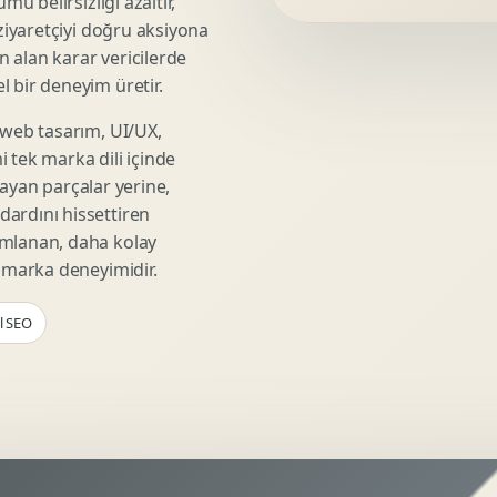
mü belirsizliği azaltır,
Video Reklam Kreatifi
 ziyaretçiyi doğru aksiyona
Outdoor Reklam Tasarimi
ın alan karar vericilerde
Kampanya Kimligi
 bir deneyim üretir.
Performans Kreatif Seti
 web tasarım, UI/UX,
Story Reklam Tasarimi
 tek marka dili içinde
Statik Reklam Gorseli
şmayan parçalar yerine,
Motion Banner Tasarimi
ardını hissettiren
umlanan, daha kolay
r marka deneyimidir.
el SEO