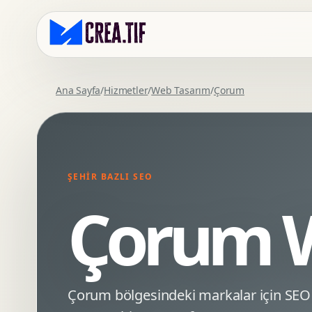
Ana Sayfa
/
Hizmetler
/
Web Tasarım
/
Çorum
Kurumsal Web Tasarim
Eticaret Arayuz Tasarimi
Premium Web Tasarim
Saas UI Tasarimi
Mobil Uyumlu Web Tasarim
Mobil Uygulama Arayuz Tasarimi
ŞEHIR BAZLI SEO
SEO Uyumlu Web Tasarim
UX Arastirma
Çorum W
Wordpress Web Tasarim
Tasarim Sistemi
Webflow Web Tasarim
Prototip Tasarimi
Framer Web Tasarim
Dashboard UI Tasarimi
Kurumsal Site Yenileme
Conversion UX Optimizasyonu
Çorum bölgesindeki markalar için SE