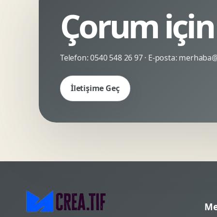
Çorum için
Kinetik Tipografi
Deneyimsel Mikrosite
Telefon:
0540 548 26 97
· E-posta:
merhaba@c
İletişime Geç
Me