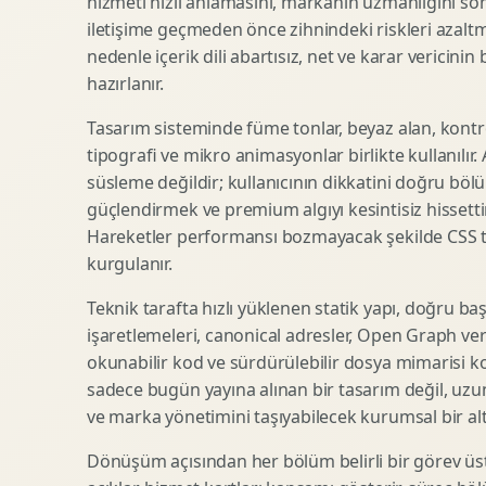
hizmeti hızlı anlamasını, markanın uzmanlığını so
iletişime geçmeden önce zihnindeki riskleri azaltm
SEO Icerik Stratejisi
3D Sosyal Medya Gorseli
nedenle içerik dili abartısız, net ve karar vericinin
Schema Markup Optimizasyonu
3D Lansman Filmi
hazırlanır.
Tasarım sisteminde füme tonlar, beyaz alan, kontr
tipografi ve mikro animasyonlar birlikte kullanılır
Premium Ambalaj Tasarimi
Afis Tasarimi
süsleme değildir; kullanıcının dikkatini doğru böl
Etiket Tasarimi
Brosur Tasarimi
güçlendirmek ve premium algıyı kesintisiz hissettir
Kutu Tasarimi
Sosyal Medya Gorsel Tasarimi
Hareketler performansı bozmayacak şekilde CSS taba
Raf Gorunurlugu
Sunum Tasarimi
kurgulanır.
Gida Ambalaj Tasarimi
Katalog Tasarimi
Teknik tarafta hızlı yüklenen statik yapı, doğru ba
Kozmetik Ambalaj Tasarimi
Infografik Tasarimi
işaretlemeleri, canonical adresler, Open Graph veri
E Ticaret Kutu Tasarimi
Fuaye Gorsel Tasarimi
okunabilir kod ve sürdürülebilir dosya mimarisi k
Ambalaj Mockup Tasarimi
Kurumsal Ilan Tasarimi
sadece bugün yayına alınan bir tasarım değil, uzu
ve marka yönetimini taşıyabilecek kurumsal bir alty
Dönüşüm açısından her bölüm belirli bir görev üst
Shopify Tasarim
Lead Generation Landing Page