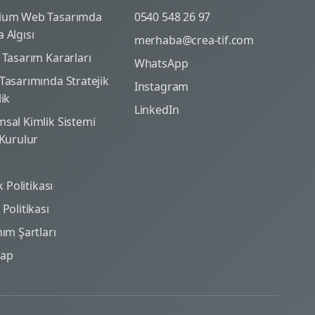
ium Web Tasarımda
0540 548 26 97
 Algısı
merhaba@crea-tif.com
 Tasarım Kararları
WhatsApp
Tasarımında Stratejik
Instagram
lik
LinkedIn
sal Kimlik Sistemi
 Kurulur
ik Politikası
Politikası
nım Şartları
map