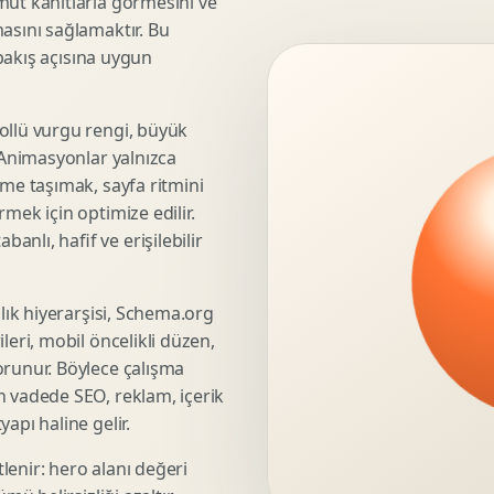
mut kanıtlarla görmesini ve
asını sağlamaktır. Bu
3D Render Alma
 bakış açısına uygun
Teknik Modelleme
ollü vurgu rengi, büyük
. Animasyonlar yalnızca
Marka Stratejisi
üme taşımak, sayfa ritmini
Marka Konumlandirma
mek için optimize edilir.
Isimlendirme
nlı, hafif ve erişilebilir
Rekabet Analizi
Hedef Kitle Analizi
şlık hiyerarşisi, Schema.org
Marka Mimarisi
leri, mobil öncelikli düzen,
Deger Onerisi Tasarimi
orunur. Böylece çalışma
Pazara Giris Stratejisi
n vadede SEO, reklam, içerik
apı haline gelir.
lenir: hero alanı değeri
Display Banner Tasarimi