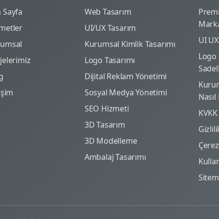
 Sayfa
Web Tasarım
Prem
Marka
metler
UI/UX Tasarım
UI UX
rumsal
Kurumsal Kimlik Tasarımı
Logo 
jelerimiz
Logo Tasarımı
Sadel
g
Dijital Reklam Yönetimi
Kurum
tişim
Sosyal Medya Yönetimi
Nasıl
SEO Hizmeti
KVKK
3D Tasarım
Gizlil
3D Modelleme
Çerez 
Ambalaj Tasarımı
Kulla
Site