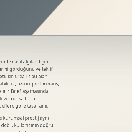
Sosyal Medya Kreatif Tasarimi
Icerik Takvimi
Reels Kapak Tasarimi
Topluluk Yonetimi
Instagram Grid Tasarimi
Linkedin Icerik Tasarimi
Sosyal Medya Stratejisi
nde nasıl algılandığını,
Influencer Kampanya Tasarimi
erini gördüğünü ve teklif
tkiler. CreaTif bu alanı
abilirlik, teknik performans,
3D Urun Modelleme
 alır. Brief aşamasında
Mimari 3D Gorsellestirme
eli ve marka tonu
deflere göre tasarlanır.
Endustriyel Modelleme
Oyun Asset Modelleme
e kurumsal prestij aynı
Low Poly Modelleme
eğil, kullanıcının doğru
High Poly Modelleme