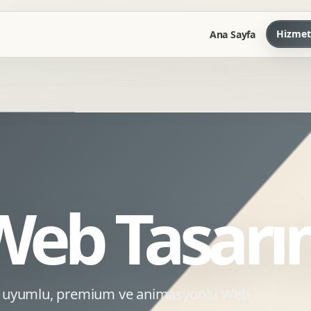
Hizmet
Ana Sayfa
Marka Kilavuzu
Kartvizit Antetli Tasarimi
Kurumsal Sunum Tasarimi
Brand Guidelines
eb Tasar
Gorsel Dil Tasarimi
Kurumsal Dokuman Tasarimi
Ofis Ici Gorsel Kimlik
Kurumsal Katalog Tasarimi
O uyumlu, premium ve animasyonlu Web