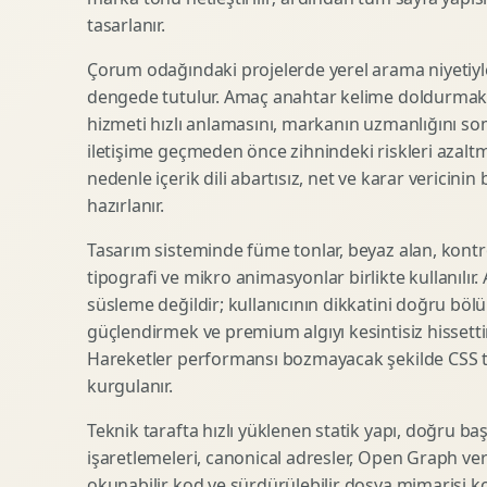
tasarlanır.
SEO Icerik Stratejisi
3D Sosyal Medya Gorseli
Schema Markup Optimizasyonu
3D Lansman Filmi
Çorum odağındaki projelerde yerel arama niyetiyl
dengede tutulur. Amaç anahtar kelime doldurmak d
hizmeti hızlı anlamasını, markanın uzmanlığını so
iletişime geçmeden önce zihnindeki riskleri azaltm
Premium Ambalaj Tasarimi
Afis Tasarimi
nedenle içerik dili abartısız, net ve karar vericinin
Etiket Tasarimi
Brosur Tasarimi
hazırlanır.
Kutu Tasarimi
Sosyal Medya Gorsel Tasarimi
Raf Gorunurlugu
Sunum Tasarimi
Tasarım sisteminde füme tonlar, beyaz alan, kontr
tipografi ve mikro animasyonlar birlikte kullanılır
Gida Ambalaj Tasarimi
Katalog Tasarimi
süsleme değildir; kullanıcının dikkatini doğru böl
Kozmetik Ambalaj Tasarimi
Infografik Tasarimi
güçlendirmek ve premium algıyı kesintisiz hissettir
E Ticaret Kutu Tasarimi
Fuaye Gorsel Tasarimi
Hareketler performansı bozmayacak şekilde CSS taba
Ambalaj Mockup Tasarimi
Kurumsal Ilan Tasarimi
kurgulanır.
Teknik tarafta hızlı yüklenen statik yapı, doğru ba
işaretlemeleri, canonical adresler, Open Graph veri
Shopify Tasarim
Lead Generation Landing Page
okunabilir kod ve sürdürülebilir dosya mimarisi k