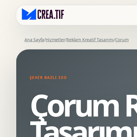
Ana Sayfa
/
Hizmetler
/
Reklam Kreatif Tasarımı
/
Çorum
Kurumsal Web Tasarim
Eticaret Arayuz Tasarimi
Premium Web Tasarim
Saas UI Tasarimi
Mobil Uyumlu Web Tasarim
Mobil Uygulama Arayuz Tasarimi
ŞEHIR BAZLI SEO
SEO Uyumlu Web Tasarim
UX Arastirma
Çorum R
Wordpress Web Tasarim
Tasarim Sistemi
Webflow Web Tasarim
Prototip Tasarimi
Framer Web Tasarim
Dashboard UI Tasarimi
Tasarım
Kurumsal Site Yenileme
Conversion UX Optimizasyonu