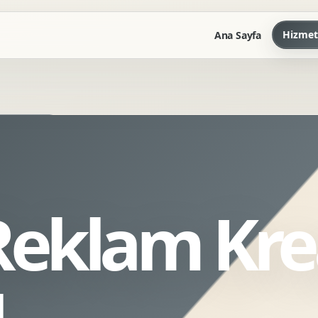
Hizmet
Ana Sayfa
Marka Kilavuzu
Kartvizit Antetli Tasarimi
Kurumsal Sunum Tasarimi
Brand Guidelines
eklam Krea
Gorsel Dil Tasarimi
Kurumsal Dokuman Tasarimi
Ofis Ici Gorsel Kimlik
ı
Kurumsal Katalog Tasarimi