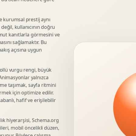
3D Render Alma
Teknik Modelleme
e kurumsal prestij aynı
eğil, kullanıcının doğru
mut kanıtlarla görmesini ve
asını sağlamaktır. Bu
Marka Stratejisi
 bakış açısına uygun
Marka Konumlandirma
Isimlendirme
Rekabet Analizi
ollü vurgu rengi, büyük
. Animasyonlar yalnızca
Hedef Kitle Analizi
üme taşımak, sayfa ritmini
Marka Mimarisi
mek için optimize edilir.
Deger Onerisi Tasarimi
nlı, hafif ve erişilebilir
Pazara Giris Stratejisi
şlık hiyerarşisi, Schema.org
leri, mobil öncelikli düzen,
Display Banner Tasarimi
orunur. Böylece çalışma