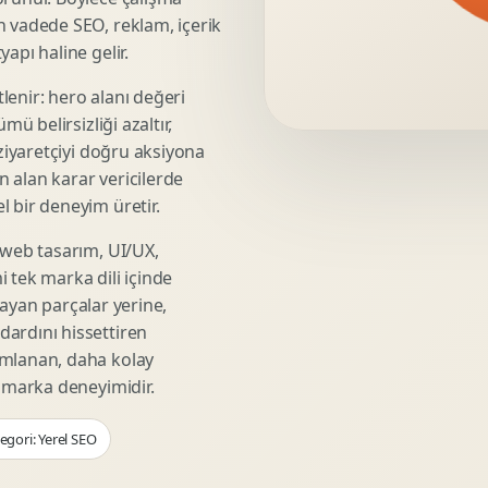
Video Reklam Kreatifi
n vadede SEO, reklam, içerik
Outdoor Reklam Tasarimi
apı haline gelir.
Kampanya Kimligi
lenir: hero alanı değeri
Performans Kreatif Seti
mü belirsizliği azaltır,
Story Reklam Tasarimi
 ziyaretçiyi doğru aksiyona
Statik Reklam Gorseli
ın alan karar vericilerde
Motion Banner Tasarimi
 bir deneyim üretir.
 web tasarım, UI/UX,
 tek marka dili içinde
şmayan parçalar yerine,
ardını hissettiren
umlanan, daha kolay
r marka deneyimidir.
egori: Yerel SEO