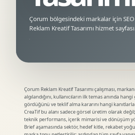
Minimal Logo Tasarimi
Google Ads Reklam Tasarimi
Premium Logo Tasarimi
Meta Ads Reklam Tasarimi
Çorum bölgesindeki markalar için SE
Amblem Tasarimi
Kampanya Stratejisi
Reklam Kreatif Tasarımı hizmet sayfası
Logo Revizyonu
Performans Reklam Kreatifleri
Tipografik Logo Tasarimi
Youtube Reklam Kreatifi
Maskot Logo Tasarimi
Linkedin Reklam Kreatifi
Startup Logo Tasarimi
Display Banner Tasarimi
Kurumsal Logo Yenileme
Remarketing Kreatifleri
Çorum Reklam Kreatif Tasarımı çalışması, markanın 
Teknik SEO
Urun Gorsellestirme
algılandığını, kullanıcıların ilk temas anında hangi
Yerel SEO
3D Reklam Gorseli
gördüğünü ve teklif alma kararını hangi kanıtlarla
Icerik SEO
Cgi Kampanya Gorseli
CreaTif bu alanı sadece görsel üretim olarak değil; st
SEO Denetimi
Motion 3D
teknik performans, içerik mimarisi ve dönüşüm yönet
E Ticaret SEO
3D Karakter Tasarimi
Brief aşamasında sektör, hedef kitle, rekabet yoğu
marka tonu netleştirilir; ardından tüm sayfa yapısı
Uluslararasi SEO
3D Stand Tasarimi