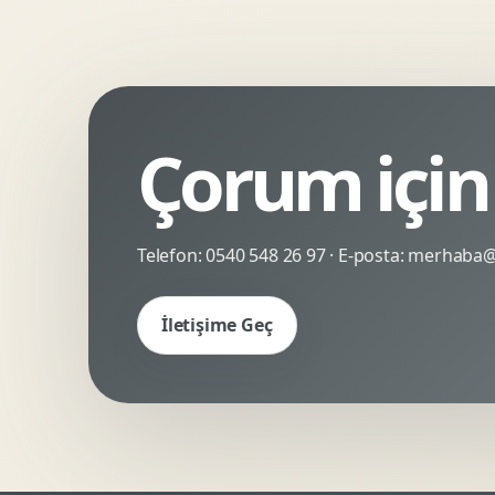
Kinetik Tipografi
Deneyimsel Mikrosite
Çorum için
Telefon:
0540 548 26 97
· E-posta:
merhaba@c
İletişime Geç