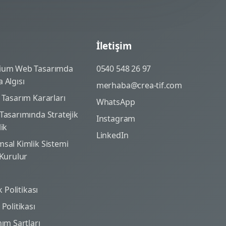
İletişim
ium Web Tasarımda
0540 548 26 97
 Algısı
merhaba@crea-tif.com
 Tasarım Kararları
WhatsApp
Tasarımında Stratejik
Instagram
lik
LinkedIn
sal Kimlik Sistemi
 Kurulur
ik Politikası
Politikası
nım Şartları