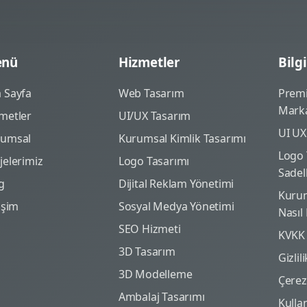
nü
Hizmetler
Bilgi
 Sayfa
Web Tasarım
Prem
Marka
metler
UI/UX Tasarım
UI UX
rumsal
Kurumsal Kimlik Tasarımı
Logo 
jelerimiz
Logo Tasarımı
Sadel
g
Dijital Reklam Yönetimi
Kurum
tişim
Sosyal Medya Yönetimi
Nasıl
SEO Hizmeti
KVKK
3D Tasarım
Gizlil
3D Modelleme
Çerez 
Ambalaj Tasarımı
Kulla