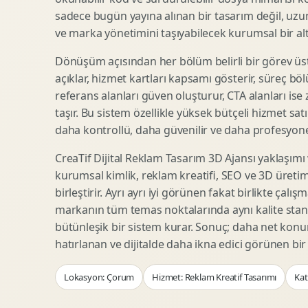
Woocommerce Tasarim
Reklam Landing Page
sadece bugün yayına alınan bir tasarım değil, uzu
Eticaret UX Optimizasyonu
Urun Lansman Sayfasi
ve marka yönetimini taşıyabilecek kurumsal bir alty
Urun Sayfasi Tasarimi
Ab Test Arayuzu
Dönüşüm açısından her bölüm belirli bir görev üst
Kategori Sayfasi Tasarimi
Webinar Landing Page
açıklar, hizmet kartları kapsamı gösterir, süreç bölü
Sepet Odeme UX
App Landing Page
referans alanları güven oluşturur, CTA alanları ise
Pazaryeri Marka Magazasi
Form Optimizasyonu
taşır. Bu sistem özellikle yüksek bütçeli hizmet sat
Eticaret SEO Altyapisi
Sales Page Tasarimi
daha kontrollü, daha güvenilir ve daha profesyonel
CreaTif Dijital Reklam Tasarım 3D Ajansı yaklaşımı
kurumsal kimlik, reklam kreatifi, SEO ve 3D üretimi
Logo Animasyonu
Webgl Deneyim Tasarimi
birleştirir. Ayrı ayrı iyi görünen fakat birlikte çalı
Mikro Animasyon Tasarimi
Interaktif Kampanya
markanın tüm temas noktalarında aynı kalite stand
Reklam Motion Video
AI Gorsel Konsept
bütünleşik bir sistem kurar. Sonuç; daha net kon
Arayuz Animasyonu
No Code Prototip
hatırlanan ve dijitalde daha ikna edici görünen bi
Lottie Animasyon
3D Web Deneyimi
Lokasyon: Çorum
Hizmet: Reklam Kreatif Tasarımı
Kat
Sosyal Medya Motion
Veri Gorsellestirme
Urun Tanitim Animasyonu
Dinamik Landing Page