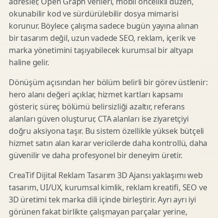
adresler, Open Graph verileri, mobil öncelikli düzen,
okunabilir kod ve sürdürülebilir dosya mimarisi
korunur. Böylece çalışma sadece bugün yayına alınan
bir tasarım değil, uzun vadede SEO, reklam, içerik ve
marka yönetimini taşıyabilecek kurumsal bir altyapı
haline gelir.
Dönüşüm açısından her bölüm belirli bir görev üstlenir:
hero alanı değeri açıklar, hizmet kartları kapsamı
gösterir, süreç bölümü belirsizliği azaltır, referans
alanları güven oluşturur, CTA alanları ise ziyaretçiyi
doğru aksiyona taşır. Bu sistem özellikle yüksek bütçeli
hizmet satın alan karar vericilerde daha kontrollü, daha
güvenilir ve daha profesyonel bir deneyim üretir.
CreaTif Dijital Reklam Tasarım 3D Ajansı yaklaşımı web
tasarım, UI/UX, kurumsal kimlik, reklam kreatifi, SEO ve
3D üretimi tek marka dili içinde birleştirir. Ayrı ayrı iyi
görünen fakat birlikte çalışmayan parçalar yerine,