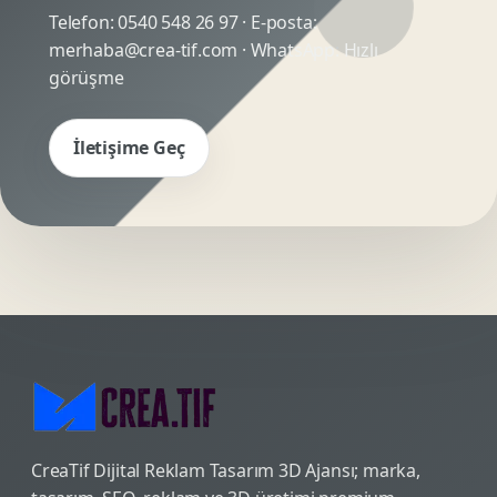
Telefon:
0540 548 26 97
· E-posta:
merhaba@crea-tif.com
· WhatsApp:
Hızlı
görüşme
İletişime Geç
CreaTif Dijital Reklam Tasarım 3D Ajansı; marka,