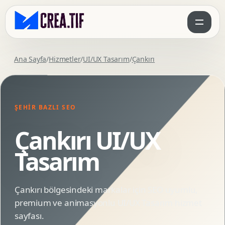
Ana Sayfa
/
Hizmetler
/
UI/UX Tasarım
/
Çankırı
ŞEHIR BAZLI SEO
Çankırı UI/UX
Tasarım
Çankırı bölgesindeki markalar için SEO uyumlu,
premium ve animasyonlu UI/UX Tasarım hizmet
sayfası.