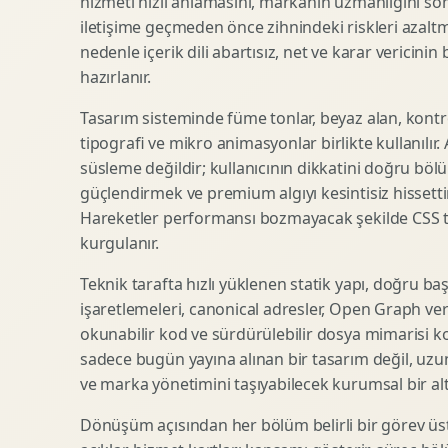
hizmeti hızlı anlamasını, markanın uzmanlığını so
iletişime geçmeden önce zihnindeki riskleri azaltm
SEO Icerik Stratejisi
3D Sosyal Medya Gorseli
nedenle içerik dili abartısız, net ve karar vericinin
Schema Markup Optimizasyonu
3D Lansman Filmi
hazırlanır.
Tasarım sisteminde füme tonlar, beyaz alan, kontr
tipografi ve mikro animasyonlar birlikte kullanılır
Premium Ambalaj Tasarimi
Afis Tasarimi
süsleme değildir; kullanıcının dikkatini doğru böl
Etiket Tasarimi
Brosur Tasarimi
güçlendirmek ve premium algıyı kesintisiz hissettir
Kutu Tasarimi
Sosyal Medya Gorsel Tasarimi
Hareketler performansı bozmayacak şekilde CSS taba
Raf Gorunurlugu
Sunum Tasarimi
kurgulanır.
Gida Ambalaj Tasarimi
Katalog Tasarimi
Teknik tarafta hızlı yüklenen statik yapı, doğru ba
Kozmetik Ambalaj Tasarimi
Infografik Tasarimi
işaretlemeleri, canonical adresler, Open Graph veri
E Ticaret Kutu Tasarimi
Fuaye Gorsel Tasarimi
okunabilir kod ve sürdürülebilir dosya mimarisi k
Ambalaj Mockup Tasarimi
Kurumsal Ilan Tasarimi
sadece bugün yayına alınan bir tasarım değil, uzu
ve marka yönetimini taşıyabilecek kurumsal bir alty
Dönüşüm açısından her bölüm belirli bir görev üst
Shopify Tasarim
Lead Generation Landing Page