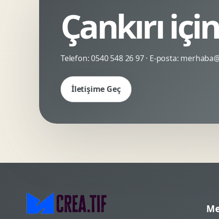
Çankırı içi
Kinetik Tipografi
Deneyimsel Mikrosite
Telefon:
0540 548 26 97
· E-posta:
merhaba@c
İletişime Geç
Me