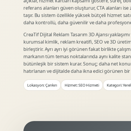
açıklar, hizmet kartları kapsamı gösterir, süreç bölü
Woocommerce Tasarim
Reklam Landing Page
referans alanları güven oluşturur, CTA alanları ise
Eticaret UX Optimizasyonu
Urun Lansman Sayfasi
taşır. Bu sistem özellikle yüksek bütçeli hizmet sat
Urun Sayfasi Tasarimi
Ab Test Arayuzu
daha kontrollü, daha güvenilir ve daha profesyonel
Kategori Sayfasi Tasarimi
Webinar Landing Page
CreaTif Dijital Reklam Tasarım 3D Ajansı yaklaşımı
Sepet Odeme UX
App Landing Page
kurumsal kimlik, reklam kreatifi, SEO ve 3D üretimi
Pazaryeri Marka Magazasi
Form Optimizasyonu
birleştirir. Ayrı ayrı iyi görünen fakat birlikte çalı
Eticaret SEO Altyapisi
Sales Page Tasarimi
markanın tüm temas noktalarında aynı kalite stand
bütünleşik bir sistem kurar. Sonuç; daha net kon
hatırlanan ve dijitalde daha ikna edici görünen bi
Logo Animasyonu
Webgl Deneyim Tasarimi
Lokasyon: Çankırı
Hizmet: SEO Hizmeti
Kategori: Yere
Mikro Animasyon Tasarimi
Interaktif Kampanya
Reklam Motion Video
AI Gorsel Konsept
Arayuz Animasyonu
No Code Prototip
Lottie Animasyon
3D Web Deneyimi
Sosyal Medya Motion
Veri Gorsellestirme
Urun Tanitim Animasyonu
Dinamik Landing Page