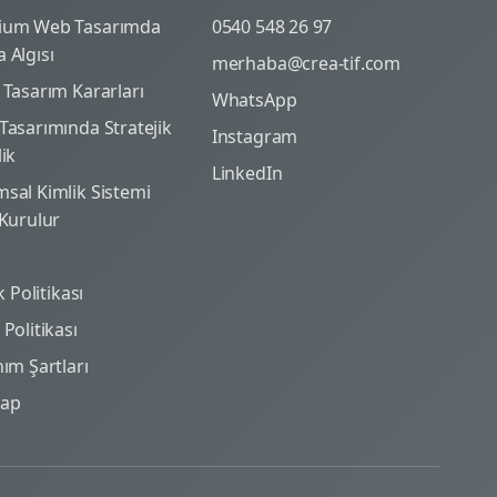
ium Web Tasarımda
0540 548 26 97
 Algısı
merhaba@crea-tif.com
 Tasarım Kararları
WhatsApp
Tasarımında Stratejik
Instagram
lik
LinkedIn
sal Kimlik Sistemi
 Kurulur
ik Politikası
Politikası
nım Şartları
map