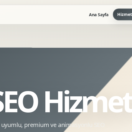
Hizmet
Ana Sayfa
Marka Kilavuzu
Kartvizit Antetli Tasarimi
Kurumsal Sunum Tasarimi
Brand Guidelines
SEO Hizmet
Gorsel Dil Tasarimi
Kurumsal Dokuman Tasarimi
Ofis Ici Gorsel Kimlik
Kurumsal Katalog Tasarimi
EO uyumlu, premium ve animasyonlu SEO