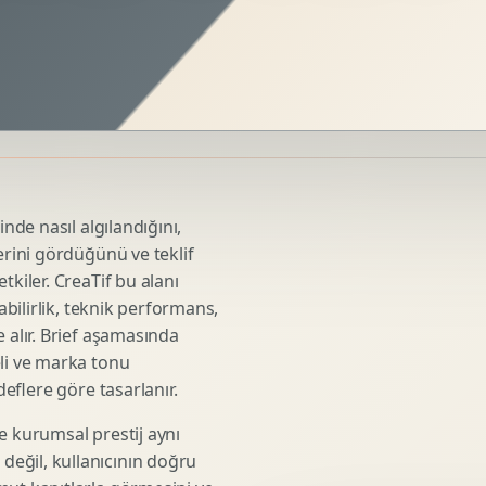
Sosyal Medya Kreatif Tasarimi
Icerik Takvimi
Reels Kapak Tasarimi
Topluluk Yonetimi
Instagram Grid Tasarimi
Linkedin Icerik Tasarimi
Sosyal Medya Stratejisi
inde nasıl algılandığını,
Influencer Kampanya Tasarimi
erini gördüğünü ve teklif
tkiler. CreaTif bu alanı
abilirlik, teknik performans,
3D Urun Modelleme
 alır. Brief aşamasında
Mimari 3D Gorsellestirme
eli ve marka tonu
deflere göre tasarlanır.
Endustriyel Modelleme
Oyun Asset Modelleme
e kurumsal prestij aynı
Low Poly Modelleme
eğil, kullanıcının doğru
High Poly Modelleme