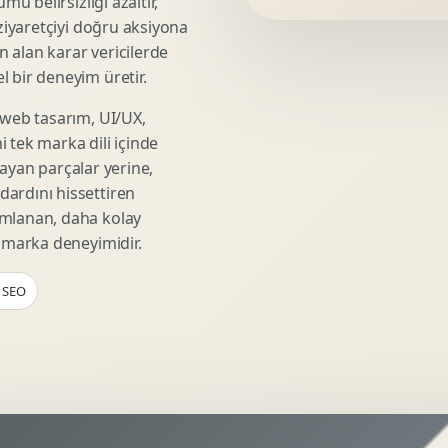
mü belirsizliği azaltır,
Video Reklam Kreatifi
 ziyaretçiyi doğru aksiyona
Outdoor Reklam Tasarimi
ın alan karar vericilerde
Kampanya Kimligi
 bir deneyim üretir.
Performans Kreatif Seti
 web tasarım, UI/UX,
Story Reklam Tasarimi
 tek marka dili içinde
Statik Reklam Gorseli
şmayan parçalar yerine,
Motion Banner Tasarimi
ardını hissettiren
umlanan, daha kolay
r marka deneyimidir.
l SEO