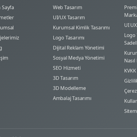
 Sayfa
Web Tasarım
Prem
Marka
metler
UI/UX Tasarım
UI UX
rumsal
Kurumsal Kimlik Tasarımı
Logo 
jelerimiz
Logo Tasarımı
Sadel
g
Dijital Reklam Yönetimi
Kurum
tişim
Sosyal Medya Yönetimi
Nasıl
SEO Hizmeti
KVKK
3D Tasarım
Gizlil
3D Modelleme
Çerez 
Ambalaj Tasarımı
Kulla
Site