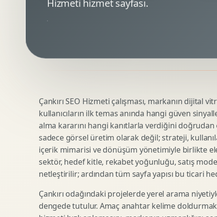
Hizmeti hizmet sayfası.
Minimal Logo Tasarimi
Google Ads Reklam Tasarimi
Premium Logo Tasarimi
Meta Ads Reklam Tasarimi
Amblem Tasarimi
Kampanya Stratejisi
Logo Revizyonu
Performans Reklam Kreatifleri
Tipografik Logo Tasarimi
Youtube Reklam Kreatifi
Maskot Logo Tasarimi
Linkedin Reklam Kreatifi
Startup Logo Tasarimi
Display Banner Tasarimi
Çankırı SEO Hizmeti çalışması, markanın dijital vitr
Kurumsal Logo Yenileme
Remarketing Kreatifleri
kullanıcıların ilk temas anında hangi güven sinyall
alma kararını hangi kanıtlarla verdiğini doğrudan e
sadece görsel üretim olarak değil; strateji, kullanıl
Teknik SEO
Urun Gorsellestirme
içerik mimarisi ve dönüşüm yönetimiyle birlikte ele
Yerel SEO
3D Reklam Gorseli
sektör, hedef kitle, rekabet yoğunluğu, satış mod
netleştirilir; ardından tüm sayfa yapısı bu ticari he
Icerik SEO
Cgi Kampanya Gorseli
SEO Denetimi
Motion 3D
Çankırı odağındaki projelerde yerel arama niyetiyl
E Ticaret SEO
3D Karakter Tasarimi
dengede tutulur. Amaç anahtar kelime doldurmak d
Uluslararasi SEO
3D Stand Tasarimi