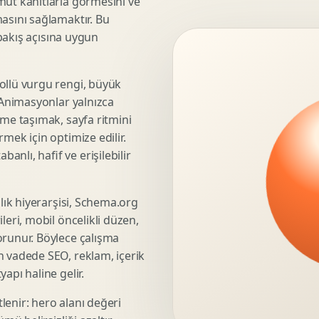
mut kanıtlarla görmesini ve
asını sağlamaktır. Bu
3D Render Alma
 bakış açısına uygun
Teknik Modelleme
ollü vurgu rengi, büyük
. Animasyonlar yalnızca
Marka Stratejisi
üme taşımak, sayfa ritmini
Marka Konumlandirma
mek için optimize edilir.
Isimlendirme
nlı, hafif ve erişilebilir
Rekabet Analizi
Hedef Kitle Analizi
şlık hiyerarşisi, Schema.org
Marka Mimarisi
leri, mobil öncelikli düzen,
Deger Onerisi Tasarimi
orunur. Böylece çalışma
Pazara Giris Stratejisi
n vadede SEO, reklam, içerik
apı haline gelir.
lenir: hero alanı değeri
Display Banner Tasarimi