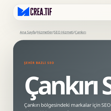
Ana Sayfa
/
Hizmetler
/
SEO Hizmeti
/
Çankırı
Kurumsal Web Tasarim
Eticaret Arayuz Tasarimi
Premium Web Tasarim
Saas UI Tasarimi
Mobil Uyumlu Web Tasarim
Mobil Uygulama Arayuz Tasarimi
ŞEHIR BAZLI SEO
SEO Uyumlu Web Tasarim
UX Arastirma
Çankırı 
Wordpress Web Tasarim
Tasarim Sistemi
Webflow Web Tasarim
Prototip Tasarimi
Framer Web Tasarim
Dashboard UI Tasarimi
Kurumsal Site Yenileme
Conversion UX Optimizasyonu
Çankırı bölgesindeki markalar için S