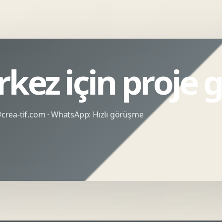
rkez için proje
rea-tif.com
· WhatsApp:
Hızlı görüşme