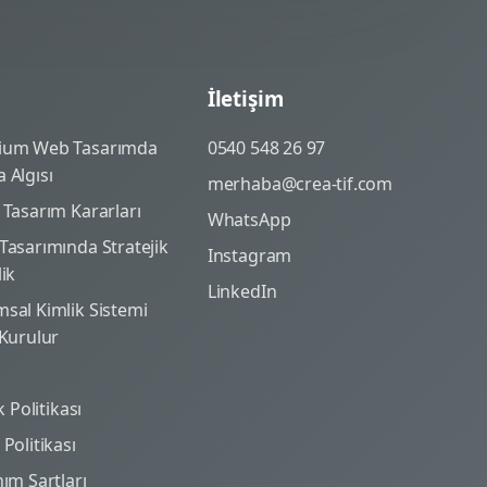
İletişim
ium Web Tasarımda
0540 548 26 97
 Algısı
merhaba@crea-tif.com
 Tasarım Kararları
WhatsApp
Tasarımında Stratejik
Instagram
lik
LinkedIn
sal Kimlik Sistemi
 Kurulur
ik Politikası
Politikası
nım Şartları