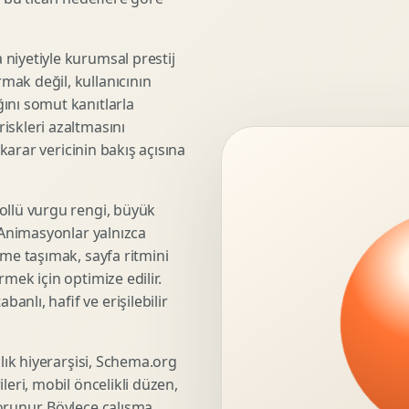
3D Render Alma
Teknik Modelleme
niyetiyle kurumsal prestij
mak değil, kullanıcının
ını somut kanıtlarla
iskleri azaltmasını
Marka Stratejisi
 karar vericinin bakış açısına
Marka Konumlandirma
Isimlendirme
Rekabet Analizi
ollü vurgu rengi, büyük
. Animasyonlar yalnızca
Hedef Kitle Analizi
üme taşımak, sayfa ritmini
Marka Mimarisi
mek için optimize edilir.
Deger Onerisi Tasarimi
nlı, hafif ve erişilebilir
Pazara Giris Stratejisi
şlık hiyerarşisi, Schema.org
leri, mobil öncelikli düzen,
Display Banner Tasarimi
orunur. Böylece çalışma