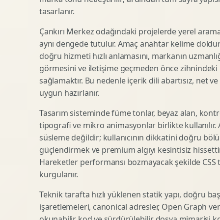
tasarlanır.
SEO Icerik Stratejisi
3D Sosyal Medya Gorseli
Schema Markup Optimizasyonu
3D Lansman Filmi
Çankırı Merkez odağındaki projelerde yerel arama 
aynı dengede tutulur. Amaç anahtar kelime doldur
doğru hizmeti hızlı anlamasını, markanın uzmanlığ
görmesini ve iletişime geçmeden önce zihnindeki r
Premium Ambalaj Tasarimi
Afis Tasarimi
sağlamaktır. Bu nedenle içerik dili abartısız, net ve
Etiket Tasarimi
Brosur Tasarimi
uygun hazırlanır.
Kutu Tasarimi
Sosyal Medya Gorsel Tasarimi
Raf Gorunurlugu
Sunum Tasarimi
Tasarım sisteminde füme tonlar, beyaz alan, kontr
tipografi ve mikro animasyonlar birlikte kullanılır
Gida Ambalaj Tasarimi
Katalog Tasarimi
süsleme değildir; kullanıcının dikkatini doğru böl
Kozmetik Ambalaj Tasarimi
Infografik Tasarimi
güçlendirmek ve premium algıyı kesintisiz hissettir
E Ticaret Kutu Tasarimi
Fuaye Gorsel Tasarimi
Hareketler performansı bozmayacak şekilde CSS taba
Ambalaj Mockup Tasarimi
Kurumsal Ilan Tasarimi
kurgulanır.
Teknik tarafta hızlı yüklenen statik yapı, doğru ba
işaretlemeleri, canonical adresler, Open Graph veri
Shopify Tasarim
Lead Generation Landing Page
okunabilir kod ve sürdürülebilir dosya mimarisi k