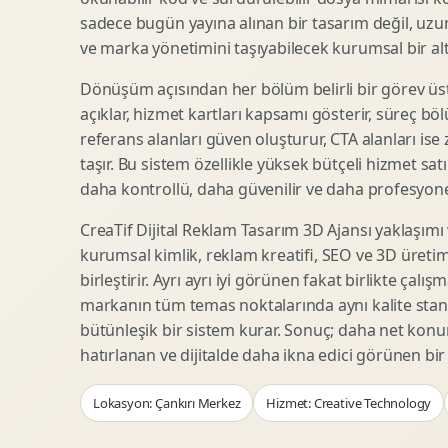
Woocommerce Tasarim
Reklam Landing Page
sadece bugün yayına alınan bir tasarım değil, uzu
Eticaret UX Optimizasyonu
Urun Lansman Sayfasi
ve marka yönetimini taşıyabilecek kurumsal bir alty
Urun Sayfasi Tasarimi
Ab Test Arayuzu
Dönüşüm açısından her bölüm belirli bir görev üst
Kategori Sayfasi Tasarimi
Webinar Landing Page
açıklar, hizmet kartları kapsamı gösterir, süreç bölü
Sepet Odeme UX
App Landing Page
referans alanları güven oluşturur, CTA alanları ise
Pazaryeri Marka Magazasi
Form Optimizasyonu
taşır. Bu sistem özellikle yüksek bütçeli hizmet sat
Eticaret SEO Altyapisi
Sales Page Tasarimi
daha kontrollü, daha güvenilir ve daha profesyonel
CreaTif Dijital Reklam Tasarım 3D Ajansı yaklaşımı
kurumsal kimlik, reklam kreatifi, SEO ve 3D üretimi
Logo Animasyonu
Webgl Deneyim Tasarimi
birleştirir. Ayrı ayrı iyi görünen fakat birlikte çalı
Mikro Animasyon Tasarimi
Interaktif Kampanya
markanın tüm temas noktalarında aynı kalite stand
Reklam Motion Video
AI Gorsel Konsept
bütünleşik bir sistem kurar. Sonuç; daha net kon
Arayuz Animasyonu
No Code Prototip
hatırlanan ve dijitalde daha ikna edici görünen bi
Lottie Animasyon
3D Web Deneyimi
Lokasyon: Çankırı Merkez
Hizmet: Creative Technology
Sosyal Medya Motion
Veri Gorsellestirme
Urun Tanitim Animasyonu
Dinamik Landing Page