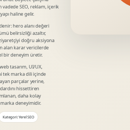
Video Reklam Kreatifi
n vadede SEO, reklam, içerik
Outdoor Reklam Tasarimi
apı haline gelir.
Kampanya Kimligi
lenir: hero alanı değeri
Performans Kreatif Seti
mü belirsizliği azaltır,
Story Reklam Tasarimi
 ziyaretçiyi doğru aksiyona
Statik Reklam Gorseli
ın alan karar vericilerde
Motion Banner Tasarimi
 bir deneyim üretir.
 web tasarım, UI/UX,
 tek marka dili içinde
şmayan parçalar yerine,
ardını hissettiren
umlanan, daha kolay
r marka deneyimidir.
Kategori: Yerel SEO