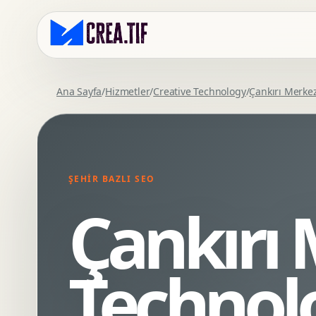
Ana Sayfa
/
Hizmetler
/
Creative Technology
/
Çankırı Merke
Kurumsal Web Tasarim
Eticaret Arayuz Tasarimi
Premium Web Tasarim
Saas UI Tasarimi
Mobil Uyumlu Web Tasarim
Mobil Uygulama Arayuz Tasarimi
ŞEHIR BAZLI SEO
SEO Uyumlu Web Tasarim
UX Arastirma
Çankırı 
Wordpress Web Tasarim
Tasarim Sistemi
Webflow Web Tasarim
Prototip Tasarimi
Framer Web Tasarim
Dashboard UI Tasarimi
Technol
Kurumsal Site Yenileme
Conversion UX Optimizasyonu