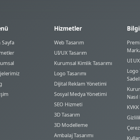
nü
Hizmetler
Bilgi
 Sayfa
Web Tasarım
Prem
Marka
metler
UI/UX Tasarım
UI UX
rumsal
Kurumsal Kimlik Tasarımı
Logo 
jelerimiz
Logo Tasarımı
Sadel
g
Dijital Reklam Yönetimi
Kurum
tişim
Sosyal Medya Yönetimi
Nasıl
SEO Hizmeti
KVKK
3D Tasarım
Gizlil
3D Modelleme
Çerez 
Ambalaj Tasarımı
Kulla