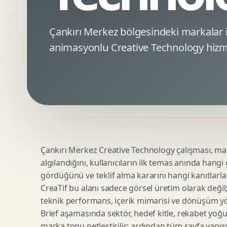
Minimal Logo Tasarimi
Google Ads Reklam Tasarimi
Premium Logo Tasarimi
Meta Ads Reklam Tasarimi
Çankırı Merkez bölgesindeki markalar
Amblem Tasarimi
Kampanya Stratejisi
animasyonlu Creative Technology hizme
Logo Revizyonu
Performans Reklam Kreatifleri
Tipografik Logo Tasarimi
Youtube Reklam Kreatifi
Maskot Logo Tasarimi
Linkedin Reklam Kreatifi
Startup Logo Tasarimi
Display Banner Tasarimi
Kurumsal Logo Yenileme
Remarketing Kreatifleri
Çankırı Merkez Creative Technology çalışması, mark
Teknik SEO
Urun Gorsellestirme
algılandığını, kullanıcıların ilk temas anında hangi
Yerel SEO
3D Reklam Gorseli
gördüğünü ve teklif alma kararını hangi kanıtlarla
Icerik SEO
Cgi Kampanya Gorseli
CreaTif bu alanı sadece görsel üretim olarak değil; st
SEO Denetimi
Motion 3D
teknik performans, içerik mimarisi ve dönüşüm yönet
E Ticaret SEO
3D Karakter Tasarimi
Brief aşamasında sektör, hedef kitle, rekabet yoğu
marka tonu netleştirilir; ardından tüm sayfa yapısı
Uluslararasi SEO
3D Stand Tasarimi