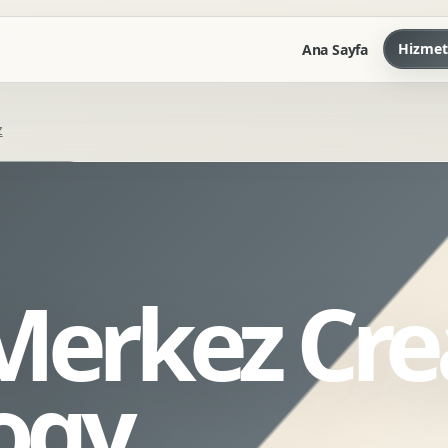
Hizmet
Ana Sayfa
z
Marka Kilavuzu
Kartvizit Antetli Tasarimi
Kurumsal Sunum Tasarimi
Brand Guidelines
Merkez Cre
Gorsel Dil Tasarimi
Kurumsal Dokuman Tasarimi
Ofis Ici Gorsel Kimlik
ogy
Kurumsal Katalog Tasarimi