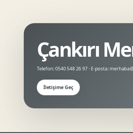
Kinetik Tipografi
Deneyimsel Mikrosite
Çankırı Me
Telefon:
0540 548 26 97
· E-posta:
merhaba@c
İletişime Geç