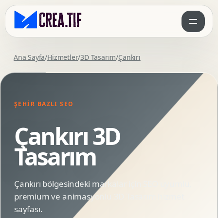
Ana Sayfa
/
Hizmetler
/
3D Tasarım
/
Çankırı
ŞEHIR BAZLI SEO
Çankırı 3D
Tasarım
Çankırı bölgesindeki markalar için SEO uyumlu,
premium ve animasyonlu 3D Tasarım hizmet
sayfası.