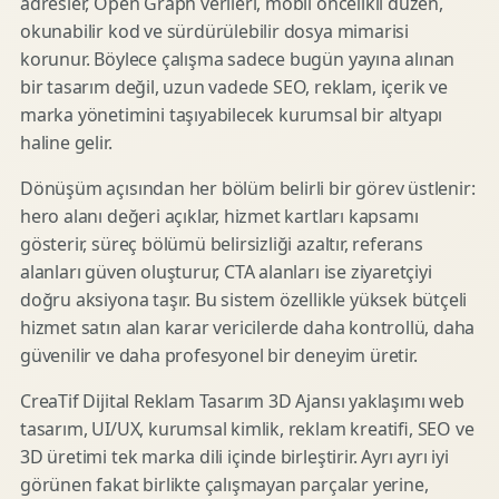
adresler, Open Graph verileri, mobil öncelikli düzen,
okunabilir kod ve sürdürülebilir dosya mimarisi
korunur. Böylece çalışma sadece bugün yayına alınan
bir tasarım değil, uzun vadede SEO, reklam, içerik ve
marka yönetimini taşıyabilecek kurumsal bir altyapı
haline gelir.
Dönüşüm açısından her bölüm belirli bir görev üstlenir:
hero alanı değeri açıklar, hizmet kartları kapsamı
gösterir, süreç bölümü belirsizliği azaltır, referans
alanları güven oluşturur, CTA alanları ise ziyaretçiyi
doğru aksiyona taşır. Bu sistem özellikle yüksek bütçeli
hizmet satın alan karar vericilerde daha kontrollü, daha
güvenilir ve daha profesyonel bir deneyim üretir.
CreaTif Dijital Reklam Tasarım 3D Ajansı yaklaşımı web
tasarım, UI/UX, kurumsal kimlik, reklam kreatifi, SEO ve
3D üretimi tek marka dili içinde birleştirir. Ayrı ayrı iyi
görünen fakat birlikte çalışmayan parçalar yerine,