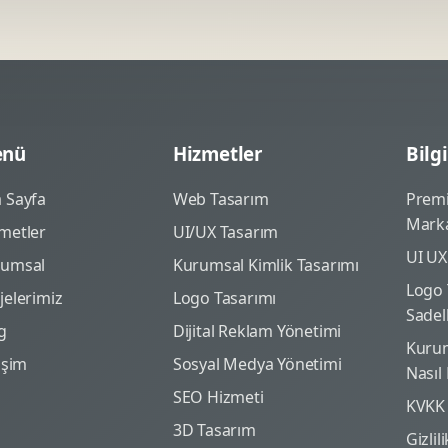
nü
Hizmetler
Bilgi
 Sayfa
Web Tasarım
Prem
Marka
metler
UI/UX Tasarım
UI UX
rumsal
Kurumsal Kimlik Tasarımı
Logo 
jelerimiz
Logo Tasarımı
Sadel
g
Dijital Reklam Yönetimi
Kurum
tişim
Sosyal Medya Yönetimi
Nasıl
SEO Hizmeti
KVKK
3D Tasarım
Gizlil