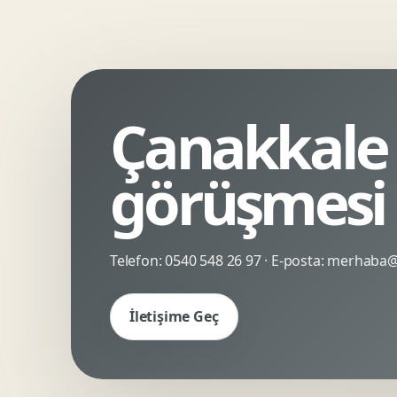
Kinetik Tipografi
Deneyimsel Mikrosite
Çanakkale 
görüşmesi
Telefon:
0540 548 26 97
· E-posta:
merhaba@c
İletişime Geç