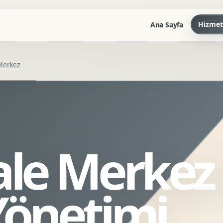
Hizmet
Ana Sayfa
Merkez
Marka Kilavuzu
Kartvizit Antetli Tasarimi
Kurumsal Sunum Tasarimi
Brand Guidelines
le Merkez 
Gorsel Dil Tasarimi
Kurumsal Dokuman Tasarimi
Ofis Ici Gorsel Kimlik
önetimi
Kurumsal Katalog Tasarimi