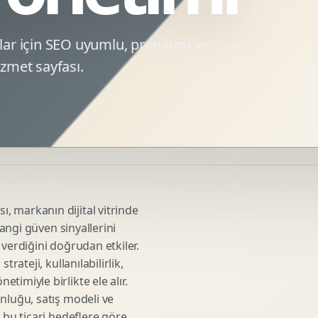
Sosyal Medya Kreatif Tasarimi
Icerik Takvimi
lar için SEO uyumlu, premium ve
Reels Kapak Tasarimi
zmet sayfası.
Topluluk Yonetimi
Instagram Grid Tasarimi
Linkedin Icerik Tasarimi
Sosyal Medya Stratejisi
Influencer Kampanya Tasarimi
 markanın dijital vitrinde
3D Urun Modelleme
hangi güven sinyallerini
Mimari 3D Gorsellestirme
 verdiğini doğrudan etkiler.
Endustriyel Modelleme
rateji, kullanılabilirlik,
Oyun Asset Modelleme
imiyle birlikte ele alır.
Low Poly Modelleme
nluğu, satış modeli ve
 bu ticari hedeflere göre
High Poly Modelleme