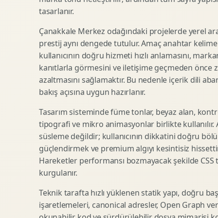
tasarlanır.
SEO Icerik Stratejisi
3D Sosyal Medya Gorseli
Schema Markup Optimizasyonu
3D Lansman Filmi
Çanakkale Merkez odağındaki projelerde yerel ar
prestij aynı dengede tutulur. Amaç anahtar kelim
kullanıcının doğru hizmeti hızlı anlamasını, mark
kanıtlarla görmesini ve iletişime geçmeden önce zi
Premium Ambalaj Tasarimi
Afis Tasarimi
azaltmasını sağlamaktır. Bu nedenle içerik dili abart
Etiket Tasarimi
Brosur Tasarimi
bakış açısına uygun hazırlanır.
Kutu Tasarimi
Sosyal Medya Gorsel Tasarimi
Raf Gorunurlugu
Sunum Tasarimi
Tasarım sisteminde füme tonlar, beyaz alan, kontr
tipografi ve mikro animasyonlar birlikte kullanılır
Gida Ambalaj Tasarimi
Katalog Tasarimi
süsleme değildir; kullanıcının dikkatini doğru böl
Kozmetik Ambalaj Tasarimi
Infografik Tasarimi
güçlendirmek ve premium algıyı kesintisiz hissettir
E Ticaret Kutu Tasarimi
Fuaye Gorsel Tasarimi
Hareketler performansı bozmayacak şekilde CSS taba
Ambalaj Mockup Tasarimi
Kurumsal Ilan Tasarimi
kurgulanır.
Teknik tarafta hızlı yüklenen statik yapı, doğru ba
işaretlemeleri, canonical adresler, Open Graph veri
Shopify Tasarim
Lead Generation Landing Page
okunabilir kod ve sürdürülebilir dosya mimarisi k