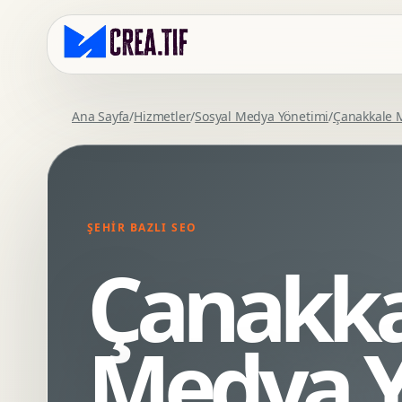
Ana Sayfa
/
Hizmetler
/
Sosyal Medya Yönetimi
/
Çanakkale 
Kurumsal Web Tasarim
Eticaret Arayuz Tasarimi
Premium Web Tasarim
Saas UI Tasarimi
Mobil Uyumlu Web Tasarim
Mobil Uygulama Arayuz Tasarimi
ŞEHIR BAZLI SEO
SEO Uyumlu Web Tasarim
UX Arastirma
Çanakka
Wordpress Web Tasarim
Tasarim Sistemi
Webflow Web Tasarim
Prototip Tasarimi
Framer Web Tasarim
Dashboard UI Tasarimi
Medya Y
Kurumsal Site Yenileme
Conversion UX Optimizasyonu