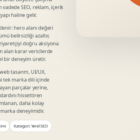
Video Reklam Kreatifi
n vadede SEO, reklam, içerik
Outdoor Reklam Tasarimi
apı haline gelir.
Kampanya Kimligi
lenir: hero alanı değeri
Performans Kreatif Seti
mü belirsizliği azaltır,
Story Reklam Tasarimi
 ziyaretçiyi doğru aksiyona
Statik Reklam Gorseli
ın alan karar vericilerde
Motion Banner Tasarimi
 bir deneyim üretir.
 web tasarım, UI/UX,
 tek marka dili içinde
şmayan parçalar yerine,
ardını hissettiren
umlanan, daha kolay
r marka deneyimidir.
imi
Kategori: Yerel SEO