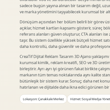
Woocommerce Tasarim
Reklam Landing Page
sadece bugün yayına alınan bir tasarım değil, uzu
Eticaret UX Optimizasyonu
Urun Lansman Sayfasi
ve marka yönetimini taşıyabilecek kurumsal bir alty
Urun Sayfasi Tasarimi
Ab Test Arayuzu
Dönüşüm açısından her bölüm belirli bir görev üst
Kategori Sayfasi Tasarimi
Webinar Landing Page
açıklar, hizmet kartları kapsamı gösterir, süreç bölü
Sepet Odeme UX
App Landing Page
referans alanları güven oluşturur, CTA alanları ise
Pazaryeri Marka Magazasi
Form Optimizasyonu
taşır. Bu sistem özellikle yüksek bütçeli hizmet sat
Eticaret SEO Altyapisi
Sales Page Tasarimi
daha kontrollü, daha güvenilir ve daha profesyonel
CreaTif Dijital Reklam Tasarım 3D Ajansı yaklaşımı
kurumsal kimlik, reklam kreatifi, SEO ve 3D üretimi
Logo Animasyonu
Webgl Deneyim Tasarimi
birleştirir. Ayrı ayrı iyi görünen fakat birlikte çalı
Mikro Animasyon Tasarimi
Interaktif Kampanya
markanın tüm temas noktalarında aynı kalite stand
Reklam Motion Video
AI Gorsel Konsept
bütünleşik bir sistem kurar. Sonuç; daha net kon
Arayuz Animasyonu
No Code Prototip
hatırlanan ve dijitalde daha ikna edici görünen bi
Lottie Animasyon
3D Web Deneyimi
Lokasyon: Çanakkale Merkez
Hizmet: Sosyal Medya Yönet
Sosyal Medya Motion
Veri Gorsellestirme
Urun Tanitim Animasyonu
Dinamik Landing Page