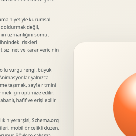
3D Render Alma
Teknik Modelleme
ama niyetiyle kurumsal
e doldurmak değil,
anın uzmanlığını somut
hnindeki riskleri
Marka Stratejisi
ısız, net ve karar vericinin
Marka Konumlandirma
Isimlendirme
Rekabet Analizi
ollü vurgu rengi, büyük
. Animasyonlar yalnızca
Hedef Kitle Analizi
üme taşımak, sayfa ritmini
Marka Mimarisi
mek için optimize edilir.
Deger Onerisi Tasarimi
nlı, hafif ve erişilebilir
Pazara Giris Stratejisi
şlık hiyerarşisi, Schema.org
leri, mobil öncelikli düzen,
Display Banner Tasarimi
orunur. Böylece çalışma