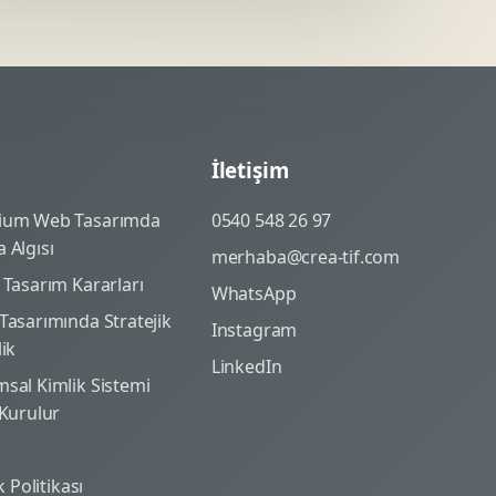
İletişim
ium Web Tasarımda
0540 548 26 97
 Algısı
merhaba@crea-tif.com
 Tasarım Kararları
WhatsApp
Tasarımında Stratejik
Instagram
lik
LinkedIn
sal Kimlik Sistemi
 Kurulur
ik Politikası