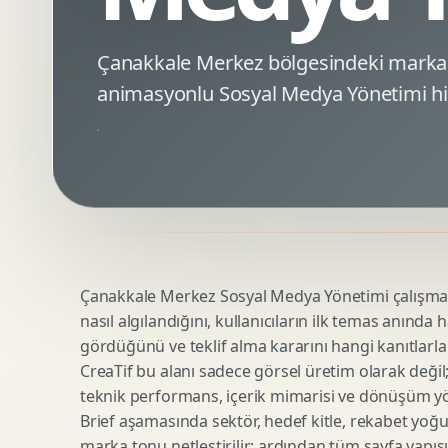
Minimal Logo Tasarimi
Google Ads Reklam Tasarimi
Premium Logo Tasarimi
Meta Ads Reklam Tasarimi
Çanakkale Merkez bölgesindeki marka
Amblem Tasarimi
Kampanya Stratejisi
animasyonlu Sosyal Medya Yönetimi hi
Logo Revizyonu
Performans Reklam Kreatifleri
Tipografik Logo Tasarimi
Youtube Reklam Kreatifi
Maskot Logo Tasarimi
Linkedin Reklam Kreatifi
Startup Logo Tasarimi
Display Banner Tasarimi
Kurumsal Logo Yenileme
Remarketing Kreatifleri
Çanakkale Merkez Sosyal Medya Yönetimi çalışması,
Teknik SEO
Urun Gorsellestirme
nasıl algılandığını, kullanıcıların ilk temas anında 
Yerel SEO
3D Reklam Gorseli
gördüğünü ve teklif alma kararını hangi kanıtlarla
Icerik SEO
Cgi Kampanya Gorseli
CreaTif bu alanı sadece görsel üretim olarak değil; st
SEO Denetimi
Motion 3D
teknik performans, içerik mimarisi ve dönüşüm yönet
E Ticaret SEO
3D Karakter Tasarimi
Brief aşamasında sektör, hedef kitle, rekabet yoğu
marka tonu netleştirilir; ardından tüm sayfa yapısı
Uluslararasi SEO
3D Stand Tasarimi