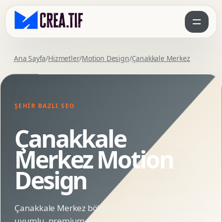
Ana Sayfa
/
Hizmetler
/
Motion Design
/
Çanakkale Merkez
ŞEHIR BAZLI SEO
Çanakkale
Merkez Motion
Design
Çanakkale Merkez bölgesindeki markalar için SEO
uyumlu, premium ve animasyonlu Motion Design