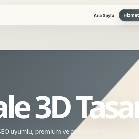
Hizmet
Ana Sayfa
Marka Kilavuzu
Kartvizit Antetli Tasarimi
Kurumsal Sunum Tasarimi
Brand Guidelines
le 3D Tasa
Gorsel Dil Tasarimi
Kurumsal Dokuman Tasarimi
Ofis Ici Gorsel Kimlik
Kurumsal Katalog Tasarimi
n SEO uyumlu, premium ve animasyonlu