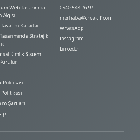
ium Web Tasarımda
0540 548 26 97
 Algısı
merhaba@crea-tif.com
 Tasarım Kararları
WhatsApp
Tasarımında Stratejik
Instagram
lik
LinkedIn
sal Kimlik Sistemi
 Kurulur
ik Politikası
Politikası
nım Şartları
map