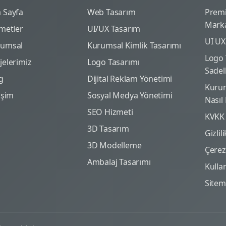
 Sayfa
Web Tasarım
Prem
Marka
metler
UI/UX Tasarım
UI UX
rumsal
Kurumsal Kimlik Tasarımı
Logo 
jelerimiz
Logo Tasarımı
Sadel
g
Dijital Reklam Yönetimi
Kurum
tişim
Sosyal Medya Yönetimi
Nasıl
SEO Hizmeti
KVKK
3D Tasarım
Gizlil
3D Modelleme
Çerez 
Ambalaj Tasarımı
Kulla
Site