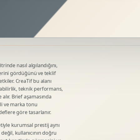
Sosyal Medya Kreatif Tasarimi
Icerik Takvimi
Reels Kapak Tasarimi
Topluluk Yonetimi
Instagram Grid Tasarimi
Linkedin Icerik Tasarimi
Sosyal Medya Stratejisi
trinde nasıl algılandığını,
Influencer Kampanya Tasarimi
erini gördüğünü ve teklif
tkiler. CreaTif bu alanı
abilirlik, teknik performans,
3D Urun Modelleme
 alır. Brief aşamasında
Mimari 3D Gorsellestirme
eli ve marka tonu
deflere göre tasarlanır.
Endustriyel Modelleme
Oyun Asset Modelleme
iyle kurumsal prestij aynı
Low Poly Modelleme
eğil, kullanıcının doğru
High Poly Modelleme