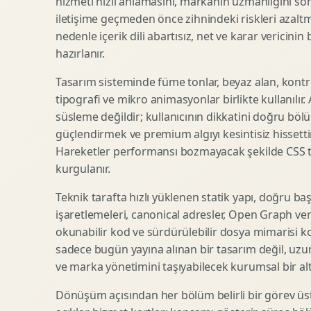
hizmeti hızlı anlamasını, markanın uzmanlığını so
iletişime geçmeden önce zihnindeki riskleri azaltm
SEO Icerik Stratejisi
3D Sosyal Medya Gorseli
nedenle içerik dili abartısız, net ve karar vericinin
Schema Markup Optimizasyonu
3D Lansman Filmi
hazırlanır.
Tasarım sisteminde füme tonlar, beyaz alan, kontr
tipografi ve mikro animasyonlar birlikte kullanılır
Premium Ambalaj Tasarimi
Afis Tasarimi
süsleme değildir; kullanıcının dikkatini doğru böl
Etiket Tasarimi
Brosur Tasarimi
güçlendirmek ve premium algıyı kesintisiz hissettir
Kutu Tasarimi
Sosyal Medya Gorsel Tasarimi
Hareketler performansı bozmayacak şekilde CSS taba
Raf Gorunurlugu
Sunum Tasarimi
kurgulanır.
Gida Ambalaj Tasarimi
Katalog Tasarimi
Teknik tarafta hızlı yüklenen statik yapı, doğru ba
Kozmetik Ambalaj Tasarimi
Infografik Tasarimi
işaretlemeleri, canonical adresler, Open Graph veri
E Ticaret Kutu Tasarimi
Fuaye Gorsel Tasarimi
okunabilir kod ve sürdürülebilir dosya mimarisi k
Ambalaj Mockup Tasarimi
Kurumsal Ilan Tasarimi
sadece bugün yayına alınan bir tasarım değil, uzu
ve marka yönetimini taşıyabilecek kurumsal bir alty
Dönüşüm açısından her bölüm belirli bir görev üst
Shopify Tasarim
Lead Generation Landing Page