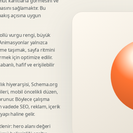
mut kanıtlarla görmesini ve
asını sağlamaktır. Bu
3D Render Alma
 bakış açısına uygun
Teknik Modelleme
ollü vurgu rengi, büyük
. Animasyonlar yalnızca
Marka Stratejisi
üme taşımak, sayfa ritmini
Marka Konumlandirma
mek için optimize edilir.
Isimlendirme
nlı, hafif ve erişilebilir
Rekabet Analizi
Hedef Kitle Analizi
şlık hiyerarşisi, Schema.org
Marka Mimarisi
leri, mobil öncelikli düzen,
Deger Onerisi Tasarimi
orunur. Böylece çalışma
Pazara Giris Stratejisi
n vadede SEO, reklam, içerik
apı haline gelir.
lenir: hero alanı değeri
Display Banner Tasarimi