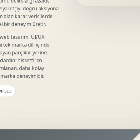
mü belirsizliği azaltır,
Video Reklam Kreatifi
 ziyaretçiyi doğru aksiyona
Outdoor Reklam Tasarimi
ın alan karar vericilerde
Kampanya Kimligi
 bir deneyim üretir.
Performans Kreatif Seti
 web tasarım, UI/UX,
Story Reklam Tasarimi
 tek marka dili içinde
Statik Reklam Gorseli
şmayan parçalar yerine,
Motion Banner Tasarimi
ardını hissettiren
umlanan, daha kolay
r marka deneyimidir.
rel SEO