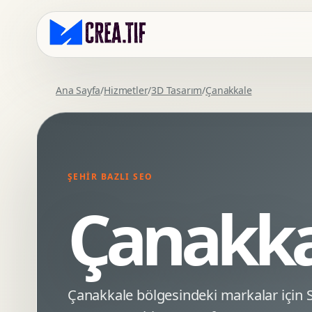
Ana Sayfa
/
Hizmetler
/
3D Tasarım
/
Çanakkale
Kurumsal Web Tasarim
Eticaret Arayuz Tasarimi
Premium Web Tasarim
Saas UI Tasarimi
Mobil Uyumlu Web Tasarim
Mobil Uygulama Arayuz Tasarimi
ŞEHIR BAZLI SEO
SEO Uyumlu Web Tasarim
UX Arastirma
Çanakka
Wordpress Web Tasarim
Tasarim Sistemi
Webflow Web Tasarim
Prototip Tasarimi
Framer Web Tasarim
Dashboard UI Tasarimi
Kurumsal Site Yenileme
Conversion UX Optimizasyonu
Çanakkale bölgesindeki markalar içi