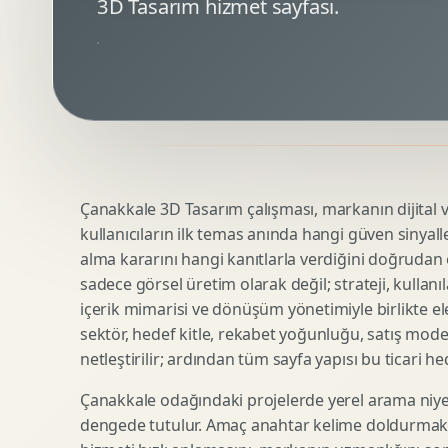
3D Tasarım hizmet sayfası.
Minimal Logo Tasarimi
Google Ads Reklam Tasarimi
Premium Logo Tasarimi
Meta Ads Reklam Tasarimi
Amblem Tasarimi
Kampanya Stratejisi
Logo Revizyonu
Performans Reklam Kreatifleri
Tipografik Logo Tasarimi
Youtube Reklam Kreatifi
Maskot Logo Tasarimi
Linkedin Reklam Kreatifi
Startup Logo Tasarimi
Display Banner Tasarimi
Çanakkale 3D Tasarım çalışması, markanın dijital vi
Kurumsal Logo Yenileme
Remarketing Kreatifleri
kullanıcıların ilk temas anında hangi güven sinyall
alma kararını hangi kanıtlarla verdiğini doğrudan e
sadece görsel üretim olarak değil; strateji, kullanıl
Teknik SEO
Urun Gorsellestirme
içerik mimarisi ve dönüşüm yönetimiyle birlikte ele
Yerel SEO
3D Reklam Gorseli
sektör, hedef kitle, rekabet yoğunluğu, satış mod
netleştirilir; ardından tüm sayfa yapısı bu ticari he
Icerik SEO
Cgi Kampanya Gorseli
SEO Denetimi
Motion 3D
Çanakkale odağındaki projelerde yerel arama niyet
E Ticaret SEO
3D Karakter Tasarimi
dengede tutulur. Amaç anahtar kelime doldurmak d
Uluslararasi SEO
3D Stand Tasarimi