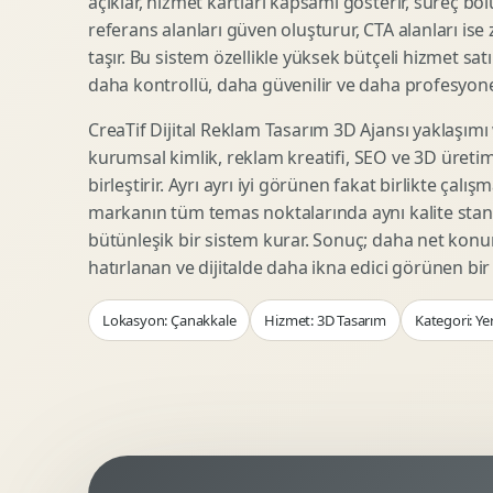
açıklar, hizmet kartları kapsamı gösterir, süreç bölü
Woocommerce Tasarim
Reklam Landing Page
referans alanları güven oluşturur, CTA alanları ise
Eticaret UX Optimizasyonu
Urun Lansman Sayfasi
taşır. Bu sistem özellikle yüksek bütçeli hizmet sat
Urun Sayfasi Tasarimi
Ab Test Arayuzu
daha kontrollü, daha güvenilir ve daha profesyonel
Kategori Sayfasi Tasarimi
Webinar Landing Page
CreaTif Dijital Reklam Tasarım 3D Ajansı yaklaşımı
Sepet Odeme UX
App Landing Page
kurumsal kimlik, reklam kreatifi, SEO ve 3D üretimi
Pazaryeri Marka Magazasi
Form Optimizasyonu
birleştirir. Ayrı ayrı iyi görünen fakat birlikte çalı
Eticaret SEO Altyapisi
Sales Page Tasarimi
markanın tüm temas noktalarında aynı kalite stand
bütünleşik bir sistem kurar. Sonuç; daha net kon
hatırlanan ve dijitalde daha ikna edici görünen bi
Logo Animasyonu
Webgl Deneyim Tasarimi
Lokasyon: Çanakkale
Hizmet: 3D Tasarım
Kategori: Ye
Mikro Animasyon Tasarimi
Interaktif Kampanya
Reklam Motion Video
AI Gorsel Konsept
Arayuz Animasyonu
No Code Prototip
Lottie Animasyon
3D Web Deneyimi
Sosyal Medya Motion
Veri Gorsellestirme
Urun Tanitim Animasyonu
Dinamik Landing Page