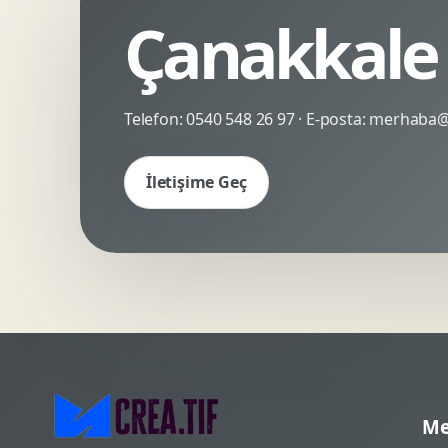
Çanakkale 
Kinetik Tipografi
Deneyimsel Mikrosite
Telefon:
0540 548 26 97
· E-posta:
merhaba@c
İletişime Geç
Me