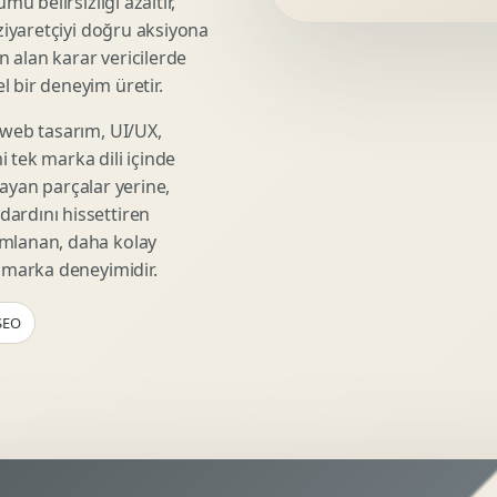
mü belirsizliği azaltır,
Video Reklam Kreatifi
 ziyaretçiyi doğru aksiyona
Outdoor Reklam Tasarimi
ın alan karar vericilerde
Kampanya Kimligi
 bir deneyim üretir.
Performans Kreatif Seti
 web tasarım, UI/UX,
Story Reklam Tasarimi
 tek marka dili içinde
Statik Reklam Gorseli
şmayan parçalar yerine,
Motion Banner Tasarimi
ardını hissettiren
umlanan, daha kolay
r marka deneyimidir.
 SEO