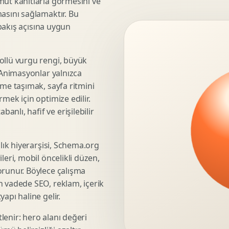
mut kanıtlarla görmesini ve
asını sağlamaktır. Bu
3D Render Alma
 bakış açısına uygun
Teknik Modelleme
ollü vurgu rengi, büyük
. Animasyonlar yalnızca
Marka Stratejisi
üme taşımak, sayfa ritmini
Marka Konumlandirma
mek için optimize edilir.
Isimlendirme
nlı, hafif ve erişilebilir
Rekabet Analizi
Hedef Kitle Analizi
şlık hiyerarşisi, Schema.org
Marka Mimarisi
leri, mobil öncelikli düzen,
Deger Onerisi Tasarimi
orunur. Böylece çalışma
Pazara Giris Stratejisi
n vadede SEO, reklam, içerik
apı haline gelir.
lenir: hero alanı değeri
Display Banner Tasarimi