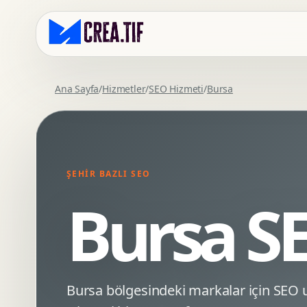
Ana Sayfa
/
Hizmetler
/
SEO Hizmeti
/
Bursa
Kurumsal Web Tasarim
Eticaret Arayuz Tasarimi
Premium Web Tasarim
Saas UI Tasarimi
Mobil Uyumlu Web Tasarim
Mobil Uygulama Arayuz Tasarimi
ŞEHIR BAZLI SEO
SEO Uyumlu Web Tasarim
UX Arastirma
Bursa S
Wordpress Web Tasarim
Tasarim Sistemi
Webflow Web Tasarim
Prototip Tasarimi
Framer Web Tasarim
Dashboard UI Tasarimi
Kurumsal Site Yenileme
Conversion UX Optimizasyonu
Bursa bölgesindeki markalar için SE