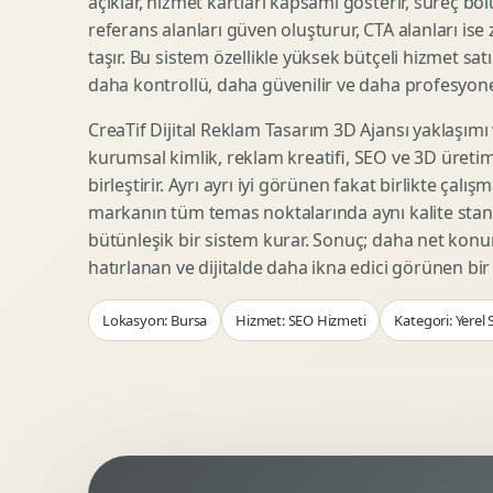
açıklar, hizmet kartları kapsamı gösterir, süreç bölü
Woocommerce Tasarim
Reklam Landing Page
referans alanları güven oluşturur, CTA alanları ise
Eticaret UX Optimizasyonu
Urun Lansman Sayfasi
taşır. Bu sistem özellikle yüksek bütçeli hizmet sat
Urun Sayfasi Tasarimi
Ab Test Arayuzu
daha kontrollü, daha güvenilir ve daha profesyonel
Kategori Sayfasi Tasarimi
Webinar Landing Page
CreaTif Dijital Reklam Tasarım 3D Ajansı yaklaşımı
Sepet Odeme UX
App Landing Page
kurumsal kimlik, reklam kreatifi, SEO ve 3D üretimi
Pazaryeri Marka Magazasi
Form Optimizasyonu
birleştirir. Ayrı ayrı iyi görünen fakat birlikte çalı
Eticaret SEO Altyapisi
Sales Page Tasarimi
markanın tüm temas noktalarında aynı kalite stand
bütünleşik bir sistem kurar. Sonuç; daha net kon
hatırlanan ve dijitalde daha ikna edici görünen bi
Logo Animasyonu
Webgl Deneyim Tasarimi
Lokasyon: Bursa
Hizmet: SEO Hizmeti
Kategori: Yerel
Mikro Animasyon Tasarimi
Interaktif Kampanya
Reklam Motion Video
AI Gorsel Konsept
Arayuz Animasyonu
No Code Prototip
Lottie Animasyon
3D Web Deneyimi
Sosyal Medya Motion
Veri Gorsellestirme
Urun Tanitim Animasyonu
Dinamik Landing Page