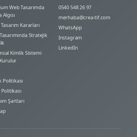
ium Web Tasarımda
0540 548 26 97
 Algısı
merhaba@crea-tif.com
 Tasarım Kararları
WhatsApp
Tasarımında Stratejik
Instagram
lik
LinkedIn
sal Kimlik Sistemi
 Kurulur
ik Politikası
Politikası
nım Şartları
map