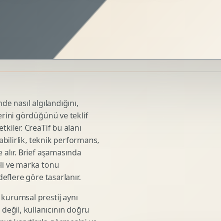
Sosyal Medya Kreatif Tasarimi
Icerik Takvimi
Reels Kapak Tasarimi
Topluluk Yonetimi
Instagram Grid Tasarimi
Linkedin Icerik Tasarimi
Sosyal Medya Stratejisi
de nasıl algılandığını,
Influencer Kampanya Tasarimi
erini gördüğünü ve teklif
tkiler. CreaTif bu alanı
abilirlik, teknik performans,
3D Urun Modelleme
 alır. Brief aşamasında
Mimari 3D Gorsellestirme
eli ve marka tonu
deflere göre tasarlanır.
Endustriyel Modelleme
Oyun Asset Modelleme
 kurumsal prestij aynı
Low Poly Modelleme
eğil, kullanıcının doğru
High Poly Modelleme