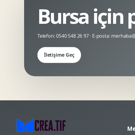
Bursa için
Kinetik Tipografi
Deneyimsel Mikrosite
Telefon:
0540 548 26 97
· E-posta:
merhaba@c
İletişime Geç
Me