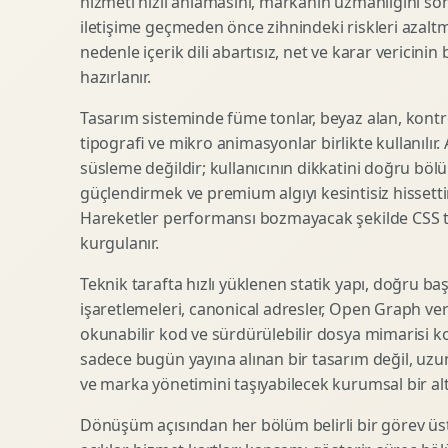
hizmeti hızlı anlamasını, markanın uzmanlığını so
iletişime geçmeden önce zihnindeki riskleri azaltm
SEO Icerik Stratejisi
3D Sosyal Medya Gorseli
nedenle içerik dili abartısız, net ve karar vericinin
Schema Markup Optimizasyonu
3D Lansman Filmi
hazırlanır.
Tasarım sisteminde füme tonlar, beyaz alan, kontr
tipografi ve mikro animasyonlar birlikte kullanılır
Premium Ambalaj Tasarimi
Afis Tasarimi
süsleme değildir; kullanıcının dikkatini doğru böl
Etiket Tasarimi
Brosur Tasarimi
güçlendirmek ve premium algıyı kesintisiz hissettir
Kutu Tasarimi
Sosyal Medya Gorsel Tasarimi
Hareketler performansı bozmayacak şekilde CSS taba
Raf Gorunurlugu
Sunum Tasarimi
kurgulanır.
Gida Ambalaj Tasarimi
Katalog Tasarimi
Teknik tarafta hızlı yüklenen statik yapı, doğru ba
Kozmetik Ambalaj Tasarimi
Infografik Tasarimi
işaretlemeleri, canonical adresler, Open Graph veri
E Ticaret Kutu Tasarimi
Fuaye Gorsel Tasarimi
okunabilir kod ve sürdürülebilir dosya mimarisi k
Ambalaj Mockup Tasarimi
Kurumsal Ilan Tasarimi
sadece bugün yayına alınan bir tasarım değil, uzu
ve marka yönetimini taşıyabilecek kurumsal bir alty
Dönüşüm açısından her bölüm belirli bir görev üst
Shopify Tasarim
Lead Generation Landing Page