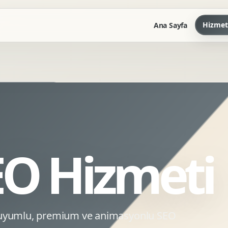
Hizmet
Ana Sayfa
Marka Kilavuzu
Kartvizit Antetli Tasarimi
Kurumsal Sunum Tasarimi
Brand Guidelines
EO Hizmeti
Gorsel Dil Tasarimi
Kurumsal Dokuman Tasarimi
Ofis Ici Gorsel Kimlik
Kurumsal Katalog Tasarimi
O uyumlu, premium ve animasyonlu SEO