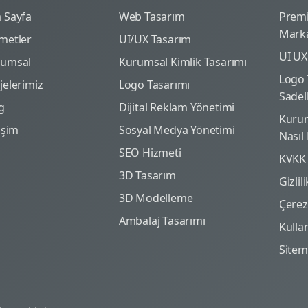
 Sayfa
Web Tasarım
Prem
Marka
metler
UI/UX Tasarım
UI UX
rumsal
Kurumsal Kimlik Tasarımı
Logo 
jelerimiz
Logo Tasarımı
Sadel
g
Dijital Reklam Yönetimi
Kurum
tişim
Sosyal Medya Yönetimi
Nasıl
SEO Hizmeti
KVKK
3D Tasarım
Gizlil
3D Modelleme
Çerez 
Ambalaj Tasarımı
Kulla
Site