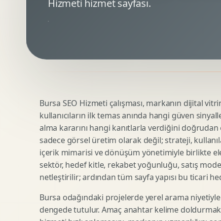
Hizmeti hizmet sayfası.
Minimal Logo Tasarimi
Google Ads Reklam Tasarimi
Premium Logo Tasarimi
Meta Ads Reklam Tasarimi
Amblem Tasarimi
Kampanya Stratejisi
Logo Revizyonu
Performans Reklam Kreatifleri
Tipografik Logo Tasarimi
Youtube Reklam Kreatifi
Maskot Logo Tasarimi
Linkedin Reklam Kreatifi
Startup Logo Tasarimi
Display Banner Tasarimi
Bursa SEO Hizmeti çalışması, markanın dijital vitrin
Kurumsal Logo Yenileme
Remarketing Kreatifleri
kullanıcıların ilk temas anında hangi güven sinyall
alma kararını hangi kanıtlarla verdiğini doğrudan e
sadece görsel üretim olarak değil; strateji, kullanıl
Teknik SEO
Urun Gorsellestirme
içerik mimarisi ve dönüşüm yönetimiyle birlikte ele
Yerel SEO
3D Reklam Gorseli
sektör, hedef kitle, rekabet yoğunluğu, satış mod
netleştirilir; ardından tüm sayfa yapısı bu ticari he
Icerik SEO
Cgi Kampanya Gorseli
SEO Denetimi
Motion 3D
Bursa odağındaki projelerde yerel arama niyetiyle
E Ticaret SEO
3D Karakter Tasarimi
dengede tutulur. Amaç anahtar kelime doldurmak d
Uluslararasi SEO
3D Stand Tasarimi