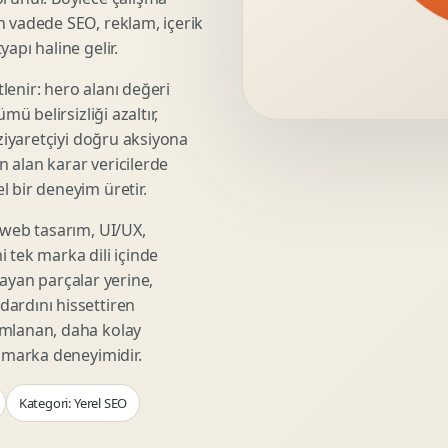
Video Reklam Kreatifi
n vadede SEO, reklam, içerik
Outdoor Reklam Tasarimi
apı haline gelir.
Kampanya Kimligi
lenir: hero alanı değeri
Performans Kreatif Seti
mü belirsizliği azaltır,
Story Reklam Tasarimi
 ziyaretçiyi doğru aksiyona
Statik Reklam Gorseli
ın alan karar vericilerde
Motion Banner Tasarimi
 bir deneyim üretir.
 web tasarım, UI/UX,
 tek marka dili içinde
şmayan parçalar yerine,
ardını hissettiren
umlanan, daha kolay
r marka deneyimidir.
Kategori: Yerel SEO