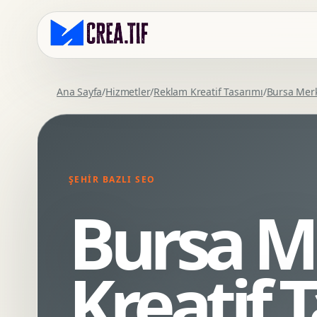
Ana Sayfa
/
Hizmetler
/
Reklam Kreatif Tasarımı
/
Bursa Mer
Kurumsal Web Tasarim
Eticaret Arayuz Tasarimi
Premium Web Tasarim
Saas UI Tasarimi
Mobil Uyumlu Web Tasarim
Mobil Uygulama Arayuz Tasarimi
ŞEHIR BAZLI SEO
SEO Uyumlu Web Tasarim
UX Arastirma
Bursa M
Wordpress Web Tasarim
Tasarim Sistemi
Webflow Web Tasarim
Prototip Tasarimi
Framer Web Tasarim
Dashboard UI Tasarimi
Kreatif 
Kurumsal Site Yenileme
Conversion UX Optimizasyonu