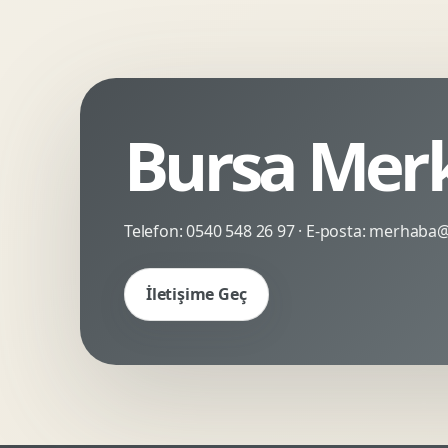
Kinetik Tipografi
Deneyimsel Mikrosite
Bursa Merk
Telefon:
0540 548 26 97
· E-posta:
merhaba@c
İletişime Geç