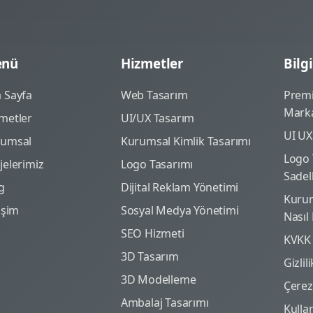
nü
Hizmetler
Bilgi
 Sayfa
Web Tasarım
Prem
Marka
metler
UI/UX Tasarım
UI UX
rumsal
Kurumsal Kimlik Tasarımı
Logo 
jelerimiz
Logo Tasarımı
Sadel
g
Dijital Reklam Yönetimi
Kurum
tişim
Sosyal Medya Yönetimi
Nasıl
SEO Hizmeti
KVKK
3D Tasarım
Gizlil
3D Modelleme
Çerez 
Ambalaj Tasarımı
Kulla