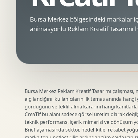
Minimal Logo Tasarimi
Google Ads Reklam Tasarimi
Premium Logo Tasarimi
Meta Ads Reklam Tasarimi
Bursa Merkez bölgesindeki markalar i
Amblem Tasarimi
Kampanya Stratejisi
animasyonlu Reklam Kreatif Tasarımı h
Logo Revizyonu
Performans Reklam Kreatifleri
Tipografik Logo Tasarimi
Youtube Reklam Kreatifi
Maskot Logo Tasarimi
Linkedin Reklam Kreatifi
Startup Logo Tasarimi
Display Banner Tasarimi
Kurumsal Logo Yenileme
Remarketing Kreatifleri
Bursa Merkez Reklam Kreatif Tasarımı çalışması, ma
Teknik SEO
Urun Gorsellestirme
algılandığını, kullanıcıların ilk temas anında hangi
Yerel SEO
3D Reklam Gorseli
gördüğünü ve teklif alma kararını hangi kanıtlarla
Icerik SEO
Cgi Kampanya Gorseli
CreaTif bu alanı sadece görsel üretim olarak değil; st
SEO Denetimi
Motion 3D
teknik performans, içerik mimarisi ve dönüşüm yönet
E Ticaret SEO
3D Karakter Tasarimi
Brief aşamasında sektör, hedef kitle, rekabet yoğu
marka tonu netleştirilir; ardından tüm sayfa yapısı
Uluslararasi SEO
3D Stand Tasarimi