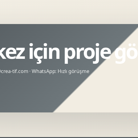
ez için proje g
rea-tif.com
· WhatsApp:
Hızlı görüşme