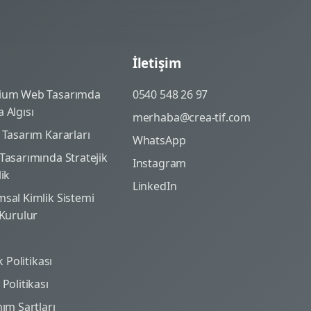
İletişim
ium Web Tasarımda
0540 548 26 97
 Algısı
merhaba@crea-tif.com
 Tasarım Kararları
WhatsApp
Tasarımında Stratejik
Instagram
lik
LinkedIn
sal Kimlik Sistemi
 Kurulur
ik Politikası
Politikası
nım Şartları