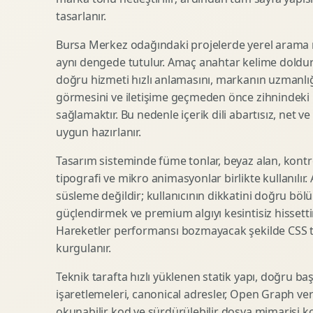
tasarlanır.
SEO Icerik Stratejisi
3D Sosyal Medya Gorseli
Schema Markup Optimizasyonu
3D Lansman Filmi
Bursa Merkez odağındaki projelerde yerel arama n
aynı dengede tutulur. Amaç anahtar kelime doldur
doğru hizmeti hızlı anlamasını, markanın uzmanlığ
görmesini ve iletişime geçmeden önce zihnindeki r
Premium Ambalaj Tasarimi
Afis Tasarimi
sağlamaktır. Bu nedenle içerik dili abartısız, net ve
Etiket Tasarimi
Brosur Tasarimi
uygun hazırlanır.
Kutu Tasarimi
Sosyal Medya Gorsel Tasarimi
Raf Gorunurlugu
Sunum Tasarimi
Tasarım sisteminde füme tonlar, beyaz alan, kontr
tipografi ve mikro animasyonlar birlikte kullanılır
Gida Ambalaj Tasarimi
Katalog Tasarimi
süsleme değildir; kullanıcının dikkatini doğru böl
Kozmetik Ambalaj Tasarimi
Infografik Tasarimi
güçlendirmek ve premium algıyı kesintisiz hissettir
E Ticaret Kutu Tasarimi
Fuaye Gorsel Tasarimi
Hareketler performansı bozmayacak şekilde CSS taba
Ambalaj Mockup Tasarimi
Kurumsal Ilan Tasarimi
kurgulanır.
Teknik tarafta hızlı yüklenen statik yapı, doğru ba
işaretlemeleri, canonical adresler, Open Graph veri
Shopify Tasarim
Lead Generation Landing Page
okunabilir kod ve sürdürülebilir dosya mimarisi k