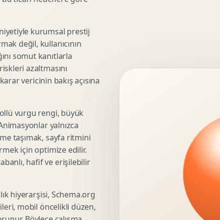
3D Render Alma
Teknik Modelleme
iyetiyle kurumsal prestij
mak değil, kullanıcının
ını somut kanıtlarla
iskleri azaltmasını
Marka Stratejisi
 karar vericinin bakış açısına
Marka Konumlandirma
Isimlendirme
Rekabet Analizi
ollü vurgu rengi, büyük
. Animasyonlar yalnızca
Hedef Kitle Analizi
üme taşımak, sayfa ritmini
Marka Mimarisi
mek için optimize edilir.
Deger Onerisi Tasarimi
nlı, hafif ve erişilebilir
Pazara Giris Stratejisi
şlık hiyerarşisi, Schema.org
leri, mobil öncelikli düzen,
Display Banner Tasarimi
orunur. Böylece çalışma