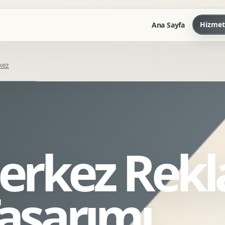
Hizmet
Ana Sayfa
kez
Marka Kilavuzu
Kartvizit Antetli Tasarimi
Kurumsal Sunum Tasarimi
Brand Guidelines
erkez Rek
Gorsel Dil Tasarimi
Kurumsal Dokuman Tasarimi
Ofis Ici Gorsel Kimlik
Tasarımı
Kurumsal Katalog Tasarimi