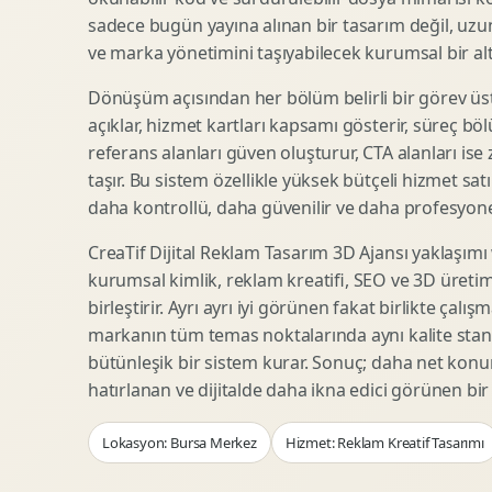
Woocommerce Tasarim
Reklam Landing Page
sadece bugün yayına alınan bir tasarım değil, uzu
Eticaret UX Optimizasyonu
Urun Lansman Sayfasi
ve marka yönetimini taşıyabilecek kurumsal bir alty
Urun Sayfasi Tasarimi
Ab Test Arayuzu
Dönüşüm açısından her bölüm belirli bir görev üst
Kategori Sayfasi Tasarimi
Webinar Landing Page
açıklar, hizmet kartları kapsamı gösterir, süreç bölü
Sepet Odeme UX
App Landing Page
referans alanları güven oluşturur, CTA alanları ise
Pazaryeri Marka Magazasi
Form Optimizasyonu
taşır. Bu sistem özellikle yüksek bütçeli hizmet sat
Eticaret SEO Altyapisi
Sales Page Tasarimi
daha kontrollü, daha güvenilir ve daha profesyonel
CreaTif Dijital Reklam Tasarım 3D Ajansı yaklaşımı
kurumsal kimlik, reklam kreatifi, SEO ve 3D üretimi
Logo Animasyonu
Webgl Deneyim Tasarimi
birleştirir. Ayrı ayrı iyi görünen fakat birlikte çalı
Mikro Animasyon Tasarimi
Interaktif Kampanya
markanın tüm temas noktalarında aynı kalite stand
Reklam Motion Video
AI Gorsel Konsept
bütünleşik bir sistem kurar. Sonuç; daha net kon
Arayuz Animasyonu
No Code Prototip
hatırlanan ve dijitalde daha ikna edici görünen bi
Lottie Animasyon
3D Web Deneyimi
Lokasyon: Bursa Merkez
Hizmet: Reklam Kreatif Tasarımı
Sosyal Medya Motion
Veri Gorsellestirme
Urun Tanitim Animasyonu
Dinamik Landing Page