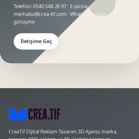
Telefon:
0540 548 26 97
· E-posta:
merhaba@crea-tif.com
· WhatsApp:
Hızlı
görüşme
İletişime Geç
CreaTif Dijital Reklam Tasarım 3D Ajansı; marka,