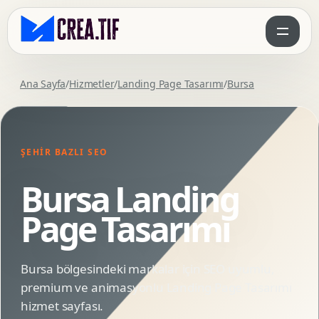
Ana Sayfa
/
Hizmetler
/
Landing Page Tasarımı
/
Bursa
ŞEHIR BAZLI SEO
Bursa Landing
Page Tasarımı
Bursa bölgesindeki markalar için SEO uyumlu,
premium ve animasyonlu Landing Page Tasarımı
hizmet sayfası.