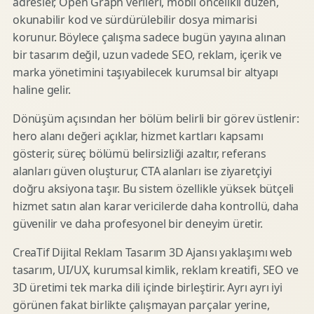
adresler, Open Graph verileri, mobil öncelikli düzen,
okunabilir kod ve sürdürülebilir dosya mimarisi
korunur. Böylece çalışma sadece bugün yayına alınan
bir tasarım değil, uzun vadede SEO, reklam, içerik ve
marka yönetimini taşıyabilecek kurumsal bir altyapı
haline gelir.
Dönüşüm açısından her bölüm belirli bir görev üstlenir:
hero alanı değeri açıklar, hizmet kartları kapsamı
gösterir, süreç bölümü belirsizliği azaltır, referans
alanları güven oluşturur, CTA alanları ise ziyaretçiyi
doğru aksiyona taşır. Bu sistem özellikle yüksek bütçeli
hizmet satın alan karar vericilerde daha kontrollü, daha
güvenilir ve daha profesyonel bir deneyim üretir.
CreaTif Dijital Reklam Tasarım 3D Ajansı yaklaşımı web
tasarım, UI/UX, kurumsal kimlik, reklam kreatifi, SEO ve
3D üretimi tek marka dili içinde birleştirir. Ayrı ayrı iyi
görünen fakat birlikte çalışmayan parçalar yerine,