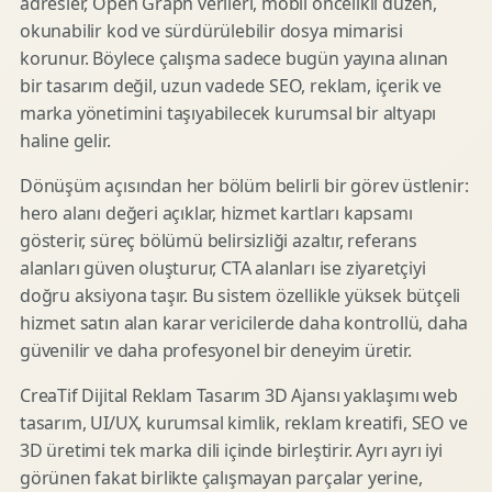
adresler, Open Graph verileri, mobil öncelikli düzen,
okunabilir kod ve sürdürülebilir dosya mimarisi
korunur. Böylece çalışma sadece bugün yayına alınan
bir tasarım değil, uzun vadede SEO, reklam, içerik ve
marka yönetimini taşıyabilecek kurumsal bir altyapı
haline gelir.
Dönüşüm açısından her bölüm belirli bir görev üstlenir:
hero alanı değeri açıklar, hizmet kartları kapsamı
gösterir, süreç bölümü belirsizliği azaltır, referans
alanları güven oluşturur, CTA alanları ise ziyaretçiyi
doğru aksiyona taşır. Bu sistem özellikle yüksek bütçeli
hizmet satın alan karar vericilerde daha kontrollü, daha
güvenilir ve daha profesyonel bir deneyim üretir.
CreaTif Dijital Reklam Tasarım 3D Ajansı yaklaşımı web
tasarım, UI/UX, kurumsal kimlik, reklam kreatifi, SEO ve
3D üretimi tek marka dili içinde birleştirir. Ayrı ayrı iyi
görünen fakat birlikte çalışmayan parçalar yerine,