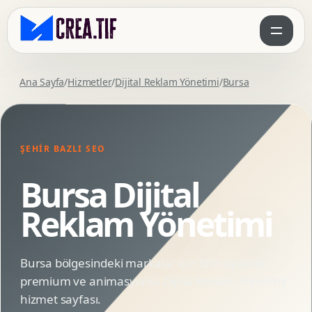
Ana Sayfa
/
Hizmetler
/
Dijital Reklam Yönetimi
/
Bursa
ŞEHIR BAZLI SEO
Bursa Dijital
Reklam Yönetimi
Bursa bölgesindeki markalar için SEO uyumlu,
premium ve animasyonlu Dijital Reklam Yönetimi
hizmet sayfası.