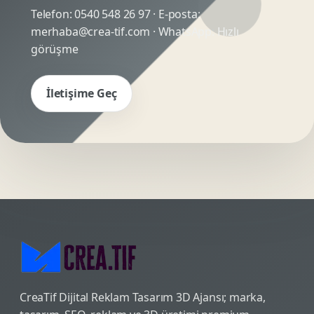
Telefon:
0540 548 26 97
· E-posta:
merhaba@crea-tif.com
· WhatsApp:
Hızlı
görüşme
İletişime Geç
CreaTif Dijital Reklam Tasarım 3D Ajansı; marka,