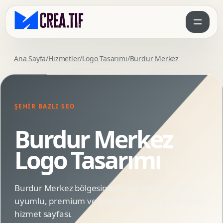
Ana Sayfa
/
Hizmetler
/
Logo Tasarımı
/
Burdur Merkez
ŞEHIR BAZLI SEO
Burdur Merkez
Logo Tasarımı
Burdur Merkez bölgesindeki markalar için SEO
uyumlu, premium ve animasyonlu Logo Tasarımı
hizmet sayfası.