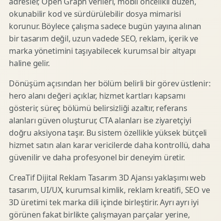
adresler, Open Graph verileri, mobil öncelikli düzen,
okunabilir kod ve sürdürülebilir dosya mimarisi
korunur. Böylece çalışma sadece bugün yayına alınan
bir tasarım değil, uzun vadede SEO, reklam, içerik ve
marka yönetimini taşıyabilecek kurumsal bir altyapı
haline gelir.
Dönüşüm açısından her bölüm belirli bir görev üstlenir:
hero alanı değeri açıklar, hizmet kartları kapsamı
gösterir, süreç bölümü belirsizliği azaltır, referans
alanları güven oluşturur, CTA alanları ise ziyaretçiyi
doğru aksiyona taşır. Bu sistem özellikle yüksek bütçeli
hizmet satın alan karar vericilerde daha kontrollü, daha
güvenilir ve daha profesyonel bir deneyim üretir.
CreaTif Dijital Reklam Tasarım 3D Ajansı yaklaşımı web
tasarım, UI/UX, kurumsal kimlik, reklam kreatifi, SEO ve
3D üretimi tek marka dili içinde birleştirir. Ayrı ayrı iyi
görünen fakat birlikte çalışmayan parçalar yerine,