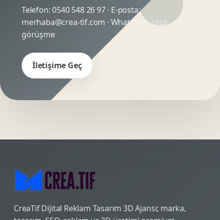
Telefon:
0540 548 26 97
· E-posta:
merhaba@crea-tif.com
· WhatsApp:
Hızlı
görüşme
İletişime Geç
CreaTif Dijital Reklam Tasarım 3D Ajansı; marka,