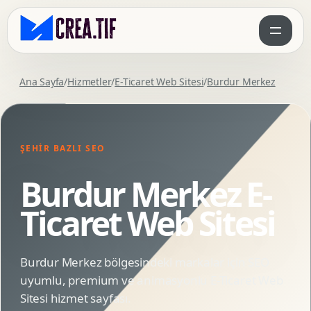
Ana Sayfa
/
Hizmetler
/
E-Ticaret Web Sitesi
/
Burdur Merkez
ŞEHIR BAZLI SEO
Burdur Merkez E-
Ticaret Web Sitesi
Burdur Merkez bölgesindeki markalar için SEO
uyumlu, premium ve animasyonlu E-Ticaret Web
Sitesi hizmet sayfası.