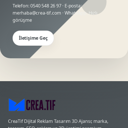
Telefon:
0540 548 26 97
· E-posta:
merhaba@crea-tif.com
· WhatsApp:
Hızlı
görüşme
İletişime Geç
CreaTif Dijital Reklam Tasarım 3D Ajansı; marka,