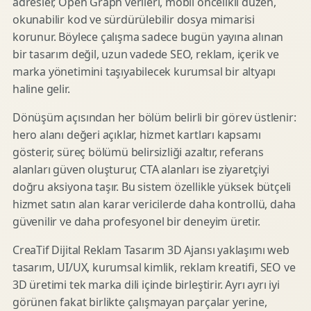
adresler, Open Graph verileri, mobil öncelikli düzen,
okunabilir kod ve sürdürülebilir dosya mimarisi
korunur. Böylece çalışma sadece bugün yayına alınan
bir tasarım değil, uzun vadede SEO, reklam, içerik ve
marka yönetimini taşıyabilecek kurumsal bir altyapı
haline gelir.
Dönüşüm açısından her bölüm belirli bir görev üstlenir:
hero alanı değeri açıklar, hizmet kartları kapsamı
gösterir, süreç bölümü belirsizliği azaltır, referans
alanları güven oluşturur, CTA alanları ise ziyaretçiyi
doğru aksiyona taşır. Bu sistem özellikle yüksek bütçeli
hizmet satın alan karar vericilerde daha kontrollü, daha
güvenilir ve daha profesyonel bir deneyim üretir.
CreaTif Dijital Reklam Tasarım 3D Ajansı yaklaşımı web
tasarım, UI/UX, kurumsal kimlik, reklam kreatifi, SEO ve
3D üretimi tek marka dili içinde birleştirir. Ayrı ayrı iyi
görünen fakat birlikte çalışmayan parçalar yerine,