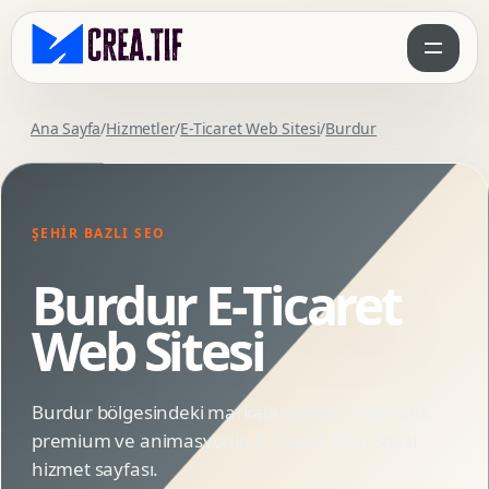
Ana Sayfa
/
Hizmetler
/
E-Ticaret Web Sitesi
/
Burdur
ŞEHIR BAZLI SEO
Burdur E-Ticaret
Web Sitesi
Burdur bölgesindeki markalar için SEO uyumlu,
premium ve animasyonlu E-Ticaret Web Sitesi
hizmet sayfası.