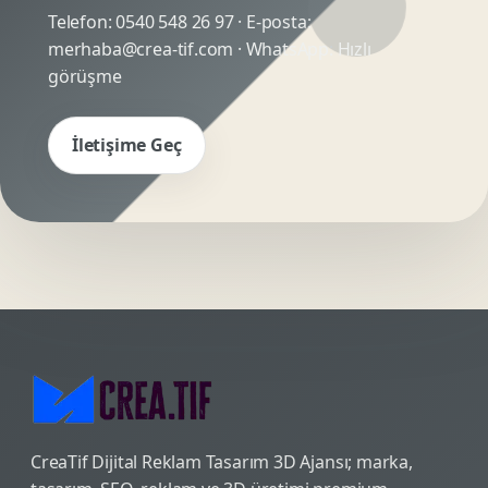
Telefon:
0540 548 26 97
· E-posta:
merhaba@crea-tif.com
· WhatsApp:
Hızlı
görüşme
İletişime Geç
CreaTif Dijital Reklam Tasarım 3D Ajansı; marka,