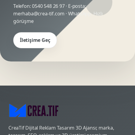
Telefon:
0540 548 26 97
· E-posta:
merhaba@crea-tif.com
· WhatsApp:
Hızlı
görüşme
İletişime Geç
CreaTif Dijital Reklam Tasarım 3D Ajansı; marka,