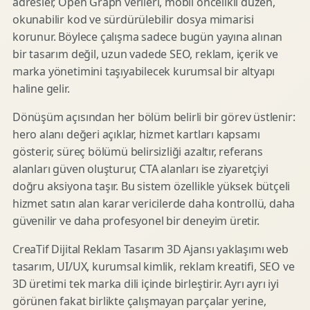
adresler, Open Graph verileri, mobil öncelikli düzen,
okunabilir kod ve sürdürülebilir dosya mimarisi
korunur. Böylece çalışma sadece bugün yayına alınan
bir tasarım değil, uzun vadede SEO, reklam, içerik ve
marka yönetimini taşıyabilecek kurumsal bir altyapı
haline gelir.
Dönüşüm açısından her bölüm belirli bir görev üstlenir:
hero alanı değeri açıklar, hizmet kartları kapsamı
gösterir, süreç bölümü belirsizliği azaltır, referans
alanları güven oluşturur, CTA alanları ise ziyaretçiyi
doğru aksiyona taşır. Bu sistem özellikle yüksek bütçeli
hizmet satın alan karar vericilerde daha kontrollü, daha
güvenilir ve daha profesyonel bir deneyim üretir.
CreaTif Dijital Reklam Tasarım 3D Ajansı yaklaşımı web
tasarım, UI/UX, kurumsal kimlik, reklam kreatifi, SEO ve
3D üretimi tek marka dili içinde birleştirir. Ayrı ayrı iyi
görünen fakat birlikte çalışmayan parçalar yerine,