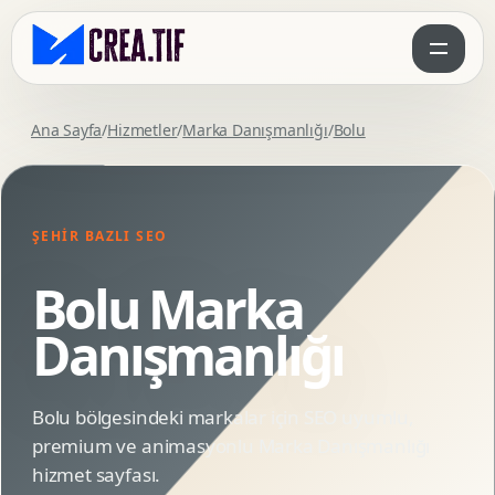
Ana Sayfa
/
Hizmetler
/
Marka Danışmanlığı
/
Bolu
ŞEHIR BAZLI SEO
Bolu Marka
Danışmanlığı
Bolu bölgesindeki markalar için SEO uyumlu,
premium ve animasyonlu Marka Danışmanlığı
hizmet sayfası.