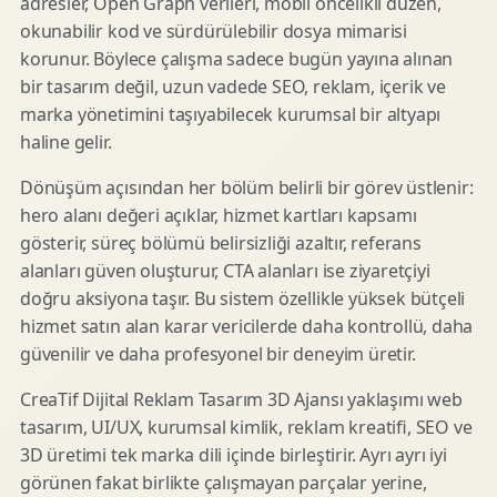
adresler, Open Graph verileri, mobil öncelikli düzen,
okunabilir kod ve sürdürülebilir dosya mimarisi
korunur. Böylece çalışma sadece bugün yayına alınan
bir tasarım değil, uzun vadede SEO, reklam, içerik ve
marka yönetimini taşıyabilecek kurumsal bir altyapı
haline gelir.
Dönüşüm açısından her bölüm belirli bir görev üstlenir:
hero alanı değeri açıklar, hizmet kartları kapsamı
gösterir, süreç bölümü belirsizliği azaltır, referans
alanları güven oluşturur, CTA alanları ise ziyaretçiyi
doğru aksiyona taşır. Bu sistem özellikle yüksek bütçeli
hizmet satın alan karar vericilerde daha kontrollü, daha
güvenilir ve daha profesyonel bir deneyim üretir.
CreaTif Dijital Reklam Tasarım 3D Ajansı yaklaşımı web
tasarım, UI/UX, kurumsal kimlik, reklam kreatifi, SEO ve
3D üretimi tek marka dili içinde birleştirir. Ayrı ayrı iyi
görünen fakat birlikte çalışmayan parçalar yerine,