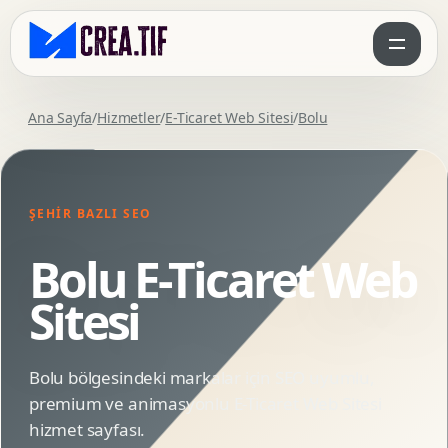
Ana Sayfa
/
Hizmetler
/
E-Ticaret Web Sitesi
/
Bolu
ŞEHIR BAZLI SEO
Bolu E-Ticaret Web
Sitesi
Bolu bölgesindeki markalar için SEO uyumlu,
premium ve animasyonlu E-Ticaret Web Sitesi
hizmet sayfası.