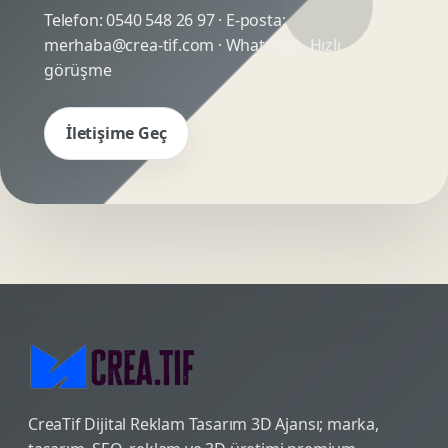
Telefon:
0540 548 26 97
· E-posta:
merhaba@crea-tif.com
· WhatsApp:
Hızlı
görüşme
İletişime Geç
CreaTif Dijital Reklam Tasarım 3D Ajansı; marka,