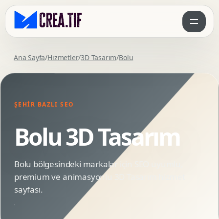
Ana Sayfa
/
Hizmetler
/
3D Tasarım
/
Bolu
ŞEHIR BAZLI SEO
Bolu 3D Tasarım
Bolu bölgesindeki markalar için SEO uyumlu,
premium ve animasyonlu 3D Tasarım hizmet
sayfası.