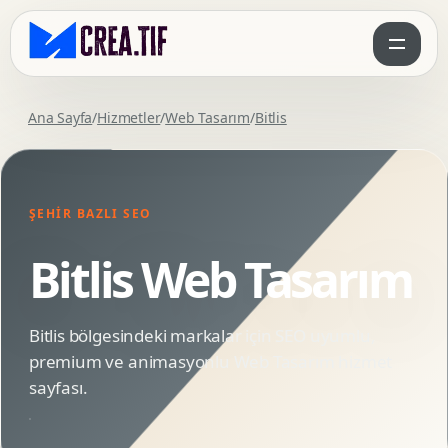
Ana Sayfa
/
Hizmetler
/
Web Tasarım
/
Bitlis
ŞEHIR BAZLI SEO
Bitlis Web Tasarım
Bitlis bölgesindeki markalar için SEO uyumlu,
premium ve animasyonlu Web Tasarım hizmet
sayfası.