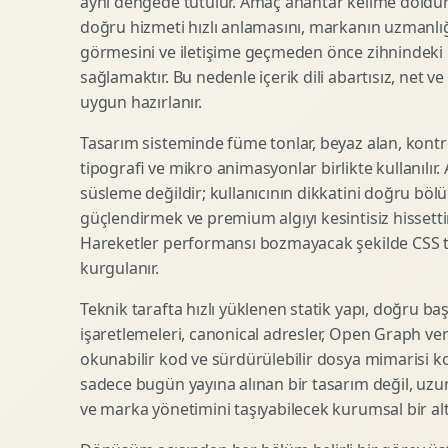
aynı dengede tutulur. Amaç anahtar kelime doldur
doğru hizmeti hızlı anlamasını, markanın uzmanlığ
SEO Icerik Stratejisi
3D Sosyal Medya Gorseli
görmesini ve iletişime geçmeden önce zihnindeki r
Schema Markup Optimizasyonu
3D Lansman Filmi
sağlamaktır. Bu nedenle içerik dili abartısız, net ve
uygun hazırlanır.
Tasarım sisteminde füme tonlar, beyaz alan, kontr
Premium Ambalaj Tasarimi
Afis Tasarimi
tipografi ve mikro animasyonlar birlikte kullanılır
Etiket Tasarimi
Brosur Tasarimi
süsleme değildir; kullanıcının dikkatini doğru böl
Kutu Tasarimi
Sosyal Medya Gorsel Tasarimi
güçlendirmek ve premium algıyı kesintisiz hissettir
Raf Gorunurlugu
Sunum Tasarimi
Hareketler performansı bozmayacak şekilde CSS taba
Gida Ambalaj Tasarimi
Katalog Tasarimi
kurgulanır.
Kozmetik Ambalaj Tasarimi
Infografik Tasarimi
Teknik tarafta hızlı yüklenen statik yapı, doğru ba
E Ticaret Kutu Tasarimi
Fuaye Gorsel Tasarimi
işaretlemeleri, canonical adresler, Open Graph veri
Ambalaj Mockup Tasarimi
Kurumsal Ilan Tasarimi
okunabilir kod ve sürdürülebilir dosya mimarisi k
sadece bugün yayına alınan bir tasarım değil, uzu
ve marka yönetimini taşıyabilecek kurumsal bir alty
Shopify Tasarim
Lead Generation Landing Page