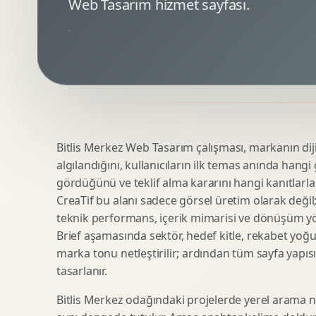
Web Tasarım hizmet sayfası.
Minimal Logo Tasarimi
Google Ads Reklam Tasarimi
Premium Logo Tasarimi
Meta Ads Reklam Tasarimi
Amblem Tasarimi
Kampanya Stratejisi
Logo Revizyonu
Performans Reklam Kreatifleri
Tipografik Logo Tasarimi
Youtube Reklam Kreatifi
Maskot Logo Tasarimi
Linkedin Reklam Kreatifi
Startup Logo Tasarimi
Display Banner Tasarimi
Bitlis Merkez Web Tasarım çalışması, markanın dijit
Kurumsal Logo Yenileme
Remarketing Kreatifleri
algılandığını, kullanıcıların ilk temas anında hangi
gördüğünü ve teklif alma kararını hangi kanıtlarla
CreaTif bu alanı sadece görsel üretim olarak değil; st
Teknik SEO
Urun Gorsellestirme
teknik performans, içerik mimarisi ve dönüşüm yönet
Yerel SEO
3D Reklam Gorseli
Brief aşamasında sektör, hedef kitle, rekabet yoğu
marka tonu netleştirilir; ardından tüm sayfa yapısı
Icerik SEO
Cgi Kampanya Gorseli
tasarlanır.
SEO Denetimi
Motion 3D
E Ticaret SEO
3D Karakter Tasarimi
Bitlis Merkez odağındaki projelerde yerel arama ni
Uluslararasi SEO
3D Stand Tasarimi