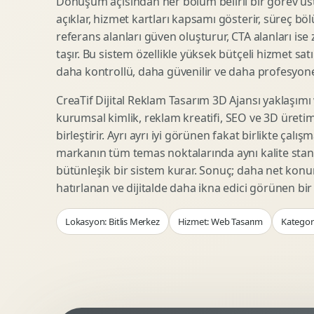
Dönüşüm açısından her bölüm belirli bir görev üst
Woocommerce Tasarim
Reklam Landing Page
açıklar, hizmet kartları kapsamı gösterir, süreç bölü
Eticaret UX Optimizasyonu
Urun Lansman Sayfasi
referans alanları güven oluşturur, CTA alanları ise
Urun Sayfasi Tasarimi
Ab Test Arayuzu
taşır. Bu sistem özellikle yüksek bütçeli hizmet sat
Kategori Sayfasi Tasarimi
Webinar Landing Page
daha kontrollü, daha güvenilir ve daha profesyonel
Sepet Odeme UX
App Landing Page
CreaTif Dijital Reklam Tasarım 3D Ajansı yaklaşımı
Pazaryeri Marka Magazasi
Form Optimizasyonu
kurumsal kimlik, reklam kreatifi, SEO ve 3D üretimi
Eticaret SEO Altyapisi
Sales Page Tasarimi
birleştirir. Ayrı ayrı iyi görünen fakat birlikte çalı
markanın tüm temas noktalarında aynı kalite stand
bütünleşik bir sistem kurar. Sonuç; daha net kon
Logo Animasyonu
Webgl Deneyim Tasarimi
hatırlanan ve dijitalde daha ikna edici görünen bi
Mikro Animasyon Tasarimi
Interaktif Kampanya
Lokasyon: Bitlis Merkez
Hizmet: Web Tasarım
Kategori
Reklam Motion Video
AI Gorsel Konsept
Arayuz Animasyonu
No Code Prototip
Lottie Animasyon
3D Web Deneyimi
Sosyal Medya Motion
Veri Gorsellestirme
Urun Tanitim Animasyonu
Dinamik Landing Page