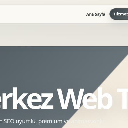
Hizmet
Ana Sayfa
Marka Kilavuzu
Kartvizit Antetli Tasarimi
Kurumsal Sunum Tasarimi
Brand Guidelines
erkez Web 
Gorsel Dil Tasarimi
Kurumsal Dokuman Tasarimi
Ofis Ici Gorsel Kimlik
Kurumsal Katalog Tasarimi
için SEO uyumlu, premium ve animasyonlu