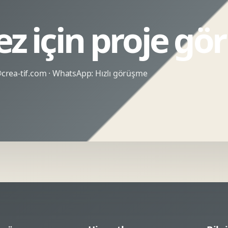
ez için proje g
rea-tif.com
· WhatsApp:
Hızlı görüşme