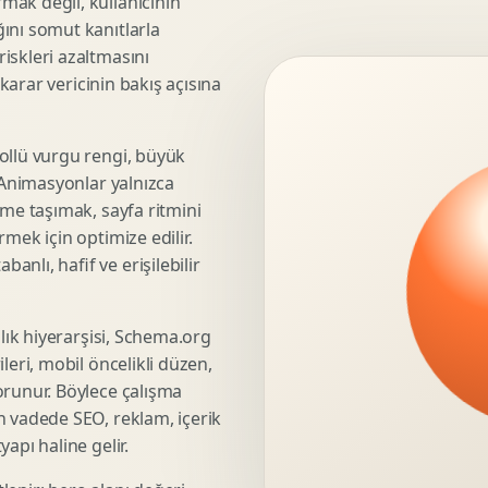
mak değil, kullanıcının
ını somut kanıtlarla
3D Render Alma
iskleri azaltmasını
Teknik Modelleme
 karar vericinin bakış açısına
ollü vurgu rengi, büyük
Marka Stratejisi
. Animasyonlar yalnızca
Marka Konumlandirma
üme taşımak, sayfa ritmini
Isimlendirme
mek için optimize edilir.
Rekabet Analizi
nlı, hafif ve erişilebilir
Hedef Kitle Analizi
Marka Mimarisi
şlık hiyerarşisi, Schema.org
Deger Onerisi Tasarimi
leri, mobil öncelikli düzen,
Pazara Giris Stratejisi
orunur. Böylece çalışma
n vadede SEO, reklam, içerik
apı haline gelir.
Display Banner Tasarimi