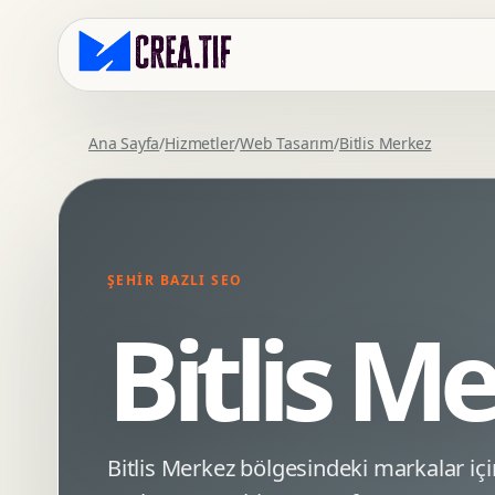
Ana Sayfa
/
Hizmetler
/
Web Tasarım
/
Bitlis Merkez
Kurumsal Web Tasarim
Eticaret Arayuz Tasarimi
Premium Web Tasarim
Saas UI Tasarimi
Mobil Uyumlu Web Tasarim
Mobil Uygulama Arayuz Tasarimi
ŞEHIR BAZLI SEO
SEO Uyumlu Web Tasarim
UX Arastirma
Bitlis M
Wordpress Web Tasarim
Tasarim Sistemi
Webflow Web Tasarim
Prototip Tasarimi
Framer Web Tasarim
Dashboard UI Tasarimi
Kurumsal Site Yenileme
Conversion UX Optimizasyonu
Bitlis Merkez bölgesindeki markalar 