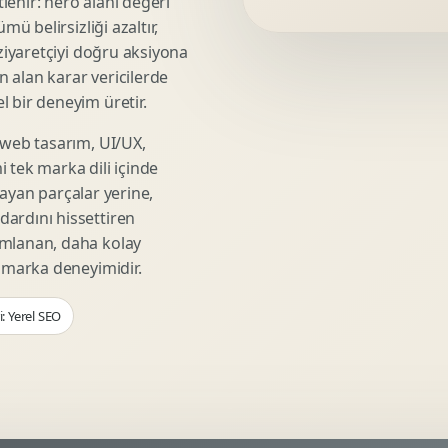
lenir: hero alanı değeri
Video Reklam Kreatifi
mü belirsizliği azaltır,
Outdoor Reklam Tasarimi
 ziyaretçiyi doğru aksiyona
Kampanya Kimligi
ın alan karar vericilerde
Performans Kreatif Seti
 bir deneyim üretir.
Story Reklam Tasarimi
 web tasarım, UI/UX,
Statik Reklam Gorseli
 tek marka dili içinde
Motion Banner Tasarimi
şmayan parçalar yerine,
ardını hissettiren
umlanan, daha kolay
r marka deneyimidir.
: Yerel SEO