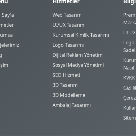
nü
Hizmetler
Bilgi
 Sayfa
Web Tasarım
Prem
Marka
metler
UI/UX Tasarım
UI UX
rumsal
Kurumsal Kimlik Tasarımı
Logo 
jelerimiz
Logo Tasarımı
Sadel
g
Dijital Reklam Yönetimi
Kurum
tişim
Sosyal Medya Yönetimi
Nasıl
SEO Hizmeti
KVKK
3D Tasarım
Gizlil
3D Modelleme
Çerez 
Ambalaj Tasarımı
Kulla
Site