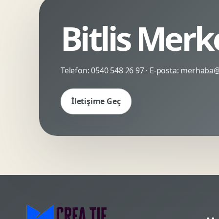
Kinetik Tipografi
Deneyimsel Mikrosite
Bitlis Merk
Telefon:
0540 548 26 97
· E-posta:
merhaba@c
İletişime Geç