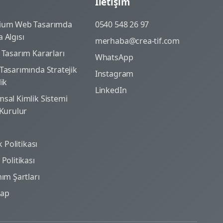
İletişim
ium Web Tasarımda
0540 548 26 97
 Algısı
merhaba@crea-tif.com
 Tasarım Kararları
WhatsApp
Tasarımında Stratejik
Instagram
lik
LinkedIn
sal Kimlik Sistemi
 Kurulur
ik Politikası
Politikası
nım Şartları
map