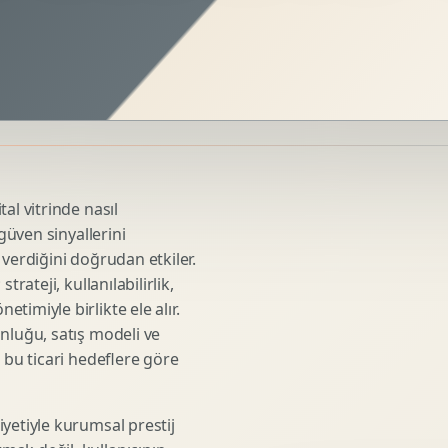
Sosyal Medya Kreatif Tasarimi
Icerik Takvimi
Reels Kapak Tasarimi
Topluluk Yonetimi
Instagram Grid Tasarimi
Linkedin Icerik Tasarimi
Sosyal Medya Stratejisi
al vitrinde nasıl
Influencer Kampanya Tasarimi
 güven sinyallerini
 verdiğini doğrudan etkiler.
rateji, kullanılabilirlik,
3D Urun Modelleme
imiyle birlikte ele alır.
Mimari 3D Gorsellestirme
nluğu, satış modeli ve
 bu ticari hedeflere göre
Endustriyel Modelleme
Oyun Asset Modelleme
Low Poly Modelleme
yetiyle kurumsal prestij
High Poly Modelleme