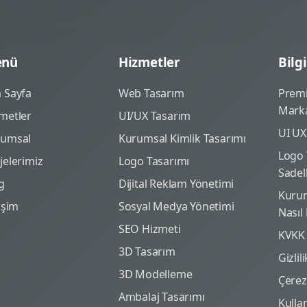
nü
Hizmetler
Bilgi
 Sayfa
Web Tasarım
Prem
Marka
metler
UI/UX Tasarım
UI UX
rumsal
Kurumsal Kimlik Tasarımı
Logo 
jelerimiz
Logo Tasarımı
Sadel
g
Dijital Reklam Yönetimi
Kurum
tişim
Sosyal Medya Yönetimi
Nasıl
SEO Hizmeti
KVKK
3D Tasarım
Gizlil
3D Modelleme
Çerez 
Ambalaj Tasarımı
Kulla