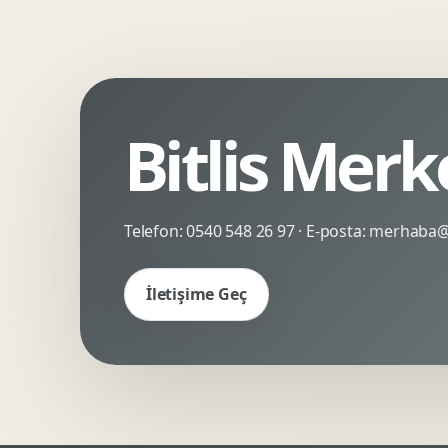
Kinetik Tipografi
Deneyimsel Mikrosite
Bitlis Merk
Telefon:
0540 548 26 97
· E-posta:
merhaba@c
İletişime Geç