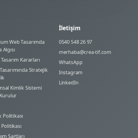
İletişim
ium Web Tasarımda
0540 548 26 97
 Algısı
merhaba@crea-tif.com
 Tasarım Kararları
WhatsApp
Tasarımında Stratejik
Instagram
lik
LinkedIn
sal Kimlik Sistemi
 Kurulur
ik Politikası
Politikası
nım Şartları