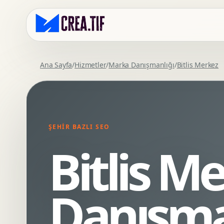
Ana Sayfa
/
Hizmetler
/
Marka Danışmanlığı
/
Bitlis Merkez
Kurumsal Web Tasarim
Eticaret Arayuz Tasarimi
Premium Web Tasarim
Saas UI Tasarimi
Mobil Uyumlu Web Tasarim
Mobil Uygulama Arayuz Tasarimi
ŞEHIR BAZLI SEO
SEO Uyumlu Web Tasarim
UX Arastirma
Bitlis M
Wordpress Web Tasarim
Tasarim Sistemi
Webflow Web Tasarim
Prototip Tasarimi
Framer Web Tasarim
Dashboard UI Tasarimi
Danışma
Kurumsal Site Yenileme
Conversion UX Optimizasyonu