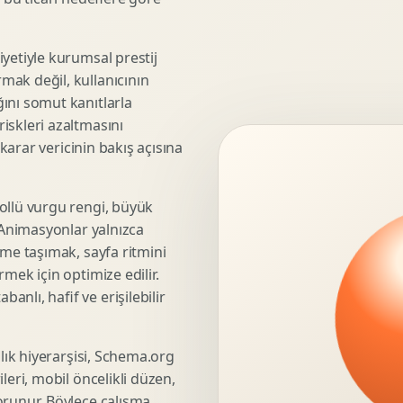
3D Render Alma
Teknik Modelleme
yetiyle kurumsal prestij
mak değil, kullanıcının
ını somut kanıtlarla
iskleri azaltmasını
Marka Stratejisi
 karar vericinin bakış açısına
Marka Konumlandirma
Isimlendirme
Rekabet Analizi
ollü vurgu rengi, büyük
. Animasyonlar yalnızca
Hedef Kitle Analizi
üme taşımak, sayfa ritmini
Marka Mimarisi
mek için optimize edilir.
Deger Onerisi Tasarimi
nlı, hafif ve erişilebilir
Pazara Giris Stratejisi
şlık hiyerarşisi, Schema.org
leri, mobil öncelikli düzen,
Display Banner Tasarimi
orunur. Böylece çalışma