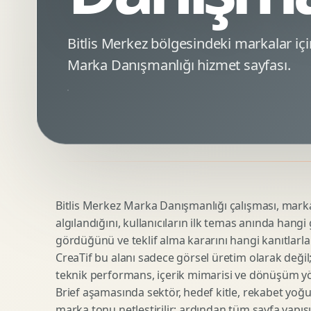
Minimal Logo Tasarimi
Google Ads Reklam Tasarimi
Premium Logo Tasarimi
Meta Ads Reklam Tasarimi
Bitlis Merkez bölgesindeki markalar 
Amblem Tasarimi
Kampanya Stratejisi
Marka Danışmanlığı hizmet sayfası.
Logo Revizyonu
Performans Reklam Kreatifleri
Tipografik Logo Tasarimi
Youtube Reklam Kreatifi
Maskot Logo Tasarimi
Linkedin Reklam Kreatifi
Startup Logo Tasarimi
Display Banner Tasarimi
Kurumsal Logo Yenileme
Remarketing Kreatifleri
Bitlis Merkez Marka Danışmanlığı çalışması, markanı
Teknik SEO
Urun Gorsellestirme
algılandığını, kullanıcıların ilk temas anında hangi
Yerel SEO
3D Reklam Gorseli
gördüğünü ve teklif alma kararını hangi kanıtlarla
Icerik SEO
Cgi Kampanya Gorseli
CreaTif bu alanı sadece görsel üretim olarak değil; st
SEO Denetimi
Motion 3D
teknik performans, içerik mimarisi ve dönüşüm yönet
E Ticaret SEO
3D Karakter Tasarimi
Brief aşamasında sektör, hedef kitle, rekabet yoğu
marka tonu netleştirilir; ardından tüm sayfa yapısı
Uluslararasi SEO
3D Stand Tasarimi