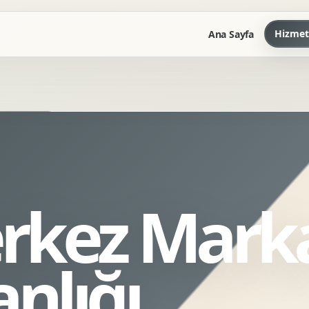
Hizmet
Ana Sayfa
Marka Kilavuzu
Kartvizit Antetli Tasarimi
Kurumsal Sunum Tasarimi
Brand Guidelines
erkez Mark
Gorsel Dil Tasarimi
Kurumsal Dokuman Tasarimi
Ofis Ici Gorsel Kimlik
nlığı
Kurumsal Katalog Tasarimi