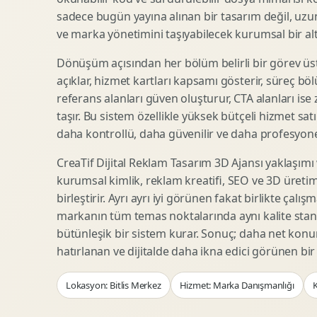
Woocommerce Tasarim
Reklam Landing Page
sadece bugün yayına alınan bir tasarım değil, uzu
Eticaret UX Optimizasyonu
Urun Lansman Sayfasi
ve marka yönetimini taşıyabilecek kurumsal bir alty
Urun Sayfasi Tasarimi
Ab Test Arayuzu
Dönüşüm açısından her bölüm belirli bir görev üst
Kategori Sayfasi Tasarimi
Webinar Landing Page
açıklar, hizmet kartları kapsamı gösterir, süreç bölü
Sepet Odeme UX
App Landing Page
referans alanları güven oluşturur, CTA alanları ise
Pazaryeri Marka Magazasi
Form Optimizasyonu
taşır. Bu sistem özellikle yüksek bütçeli hizmet sat
Eticaret SEO Altyapisi
Sales Page Tasarimi
daha kontrollü, daha güvenilir ve daha profesyonel
CreaTif Dijital Reklam Tasarım 3D Ajansı yaklaşımı
kurumsal kimlik, reklam kreatifi, SEO ve 3D üretimi
Logo Animasyonu
Webgl Deneyim Tasarimi
birleştirir. Ayrı ayrı iyi görünen fakat birlikte çalı
Mikro Animasyon Tasarimi
Interaktif Kampanya
markanın tüm temas noktalarında aynı kalite stand
Reklam Motion Video
AI Gorsel Konsept
bütünleşik bir sistem kurar. Sonuç; daha net kon
Arayuz Animasyonu
No Code Prototip
hatırlanan ve dijitalde daha ikna edici görünen bi
Lottie Animasyon
3D Web Deneyimi
Lokasyon: Bitlis Merkez
Hizmet: Marka Danışmanlığı
K
Sosyal Medya Motion
Veri Gorsellestirme
Urun Tanitim Animasyonu
Dinamik Landing Page