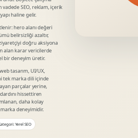
Video Reklam Kreatifi
n vadede SEO, reklam, içerik
Outdoor Reklam Tasarimi
apı haline gelir.
Kampanya Kimligi
lenir: hero alanı değeri
Performans Kreatif Seti
mü belirsizliği azaltır,
Story Reklam Tasarimi
 ziyaretçiyi doğru aksiyona
Statik Reklam Gorseli
ın alan karar vericilerde
Motion Banner Tasarimi
 bir deneyim üretir.
 web tasarım, UI/UX,
 tek marka dili içinde
şmayan parçalar yerine,
ardını hissettiren
umlanan, daha kolay
r marka deneyimidir.
ategori: Yerel SEO