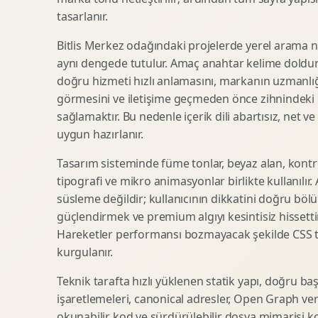
tasarlanır.
SEO Icerik Stratejisi
3D Sosyal Medya Gorseli
Schema Markup Optimizasyonu
3D Lansman Filmi
Bitlis Merkez odağındaki projelerde yerel arama ni
aynı dengede tutulur. Amaç anahtar kelime doldur
doğru hizmeti hızlı anlamasını, markanın uzmanlığ
görmesini ve iletişime geçmeden önce zihnindeki r
Premium Ambalaj Tasarimi
Afis Tasarimi
sağlamaktır. Bu nedenle içerik dili abartısız, net ve
Etiket Tasarimi
Brosur Tasarimi
uygun hazırlanır.
Kutu Tasarimi
Sosyal Medya Gorsel Tasarimi
Raf Gorunurlugu
Sunum Tasarimi
Tasarım sisteminde füme tonlar, beyaz alan, kontr
tipografi ve mikro animasyonlar birlikte kullanılır
Gida Ambalaj Tasarimi
Katalog Tasarimi
süsleme değildir; kullanıcının dikkatini doğru böl
Kozmetik Ambalaj Tasarimi
Infografik Tasarimi
güçlendirmek ve premium algıyı kesintisiz hissettir
E Ticaret Kutu Tasarimi
Fuaye Gorsel Tasarimi
Hareketler performansı bozmayacak şekilde CSS taba
Ambalaj Mockup Tasarimi
Kurumsal Ilan Tasarimi
kurgulanır.
Teknik tarafta hızlı yüklenen statik yapı, doğru ba
işaretlemeleri, canonical adresler, Open Graph veri
Shopify Tasarim
Lead Generation Landing Page
okunabilir kod ve sürdürülebilir dosya mimarisi k