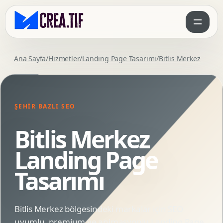
Ana Sayfa
/
Hizmetler
/
Landing Page Tasarımı
/
Bitlis Merkez
ŞEHIR BAZLI SEO
Bitlis Merkez
Landing Page
Tasarımı
Bitlis Merkez bölgesindeki markalar için SEO
uyumlu, premium ve animasyonlu Landing Page