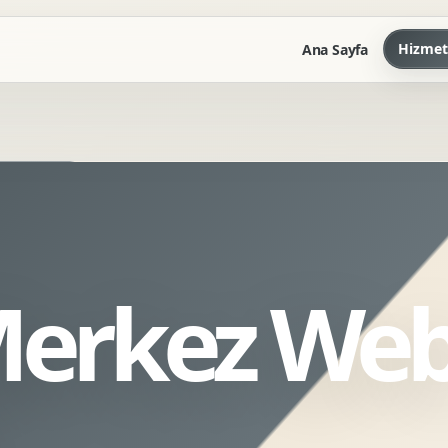
Hizmet
Ana Sayfa
Marka Kilavuzu
Kartvizit Antetli Tasarimi
Kurumsal Sunum Tasarimi
Brand Guidelines
 Merkez We
Gorsel Dil Tasarimi
Kurumsal Dokuman Tasarimi
Ofis Ici Gorsel Kimlik
Kurumsal Katalog Tasarimi