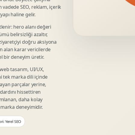
Video Reklam Kreatifi
n vadede SEO, reklam, içerik
Outdoor Reklam Tasarimi
apı haline gelir.
Kampanya Kimligi
lenir: hero alanı değeri
Performans Kreatif Seti
mü belirsizliği azaltır,
Story Reklam Tasarimi
 ziyaretçiyi doğru aksiyona
Statik Reklam Gorseli
ın alan karar vericilerde
Motion Banner Tasarimi
 bir deneyim üretir.
 web tasarım, UI/UX,
 tek marka dili içinde
şmayan parçalar yerine,
ardını hissettiren
umlanan, daha kolay
r marka deneyimidir.
ri: Yerel SEO