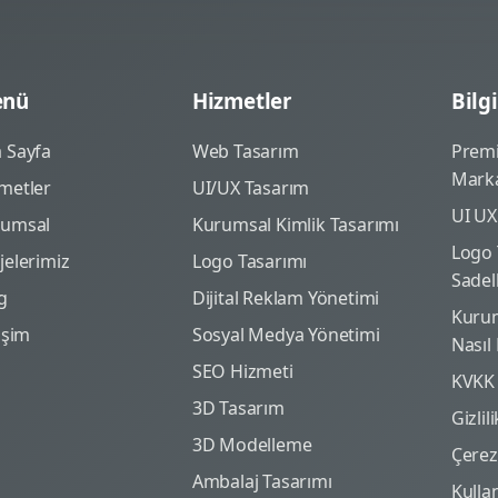
nü
Hizmetler
Bilgi
 Sayfa
Web Tasarım
Prem
Marka
metler
UI/UX Tasarım
UI UX
rumsal
Kurumsal Kimlik Tasarımı
Logo 
jelerimiz
Logo Tasarımı
Sadel
g
Dijital Reklam Yönetimi
Kurum
tişim
Sosyal Medya Yönetimi
Nasıl
SEO Hizmeti
KVKK
3D Tasarım
Gizlil
3D Modelleme
Çerez 
Ambalaj Tasarımı
Kulla