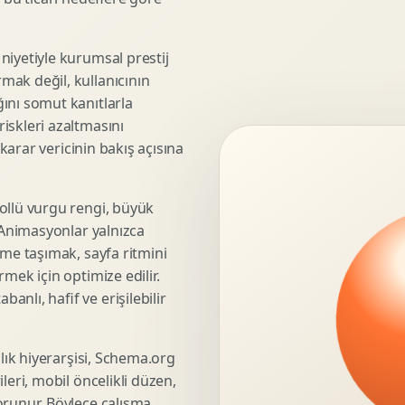
3D Render Alma
Teknik Modelleme
niyetiyle kurumsal prestij
mak değil, kullanıcının
ını somut kanıtlarla
iskleri azaltmasını
Marka Stratejisi
 karar vericinin bakış açısına
Marka Konumlandirma
Isimlendirme
Rekabet Analizi
ollü vurgu rengi, büyük
. Animasyonlar yalnızca
Hedef Kitle Analizi
üme taşımak, sayfa ritmini
Marka Mimarisi
mek için optimize edilir.
Deger Onerisi Tasarimi
nlı, hafif ve erişilebilir
Pazara Giris Stratejisi
şlık hiyerarşisi, Schema.org
leri, mobil öncelikli düzen,
Display Banner Tasarimi
orunur. Böylece çalışma