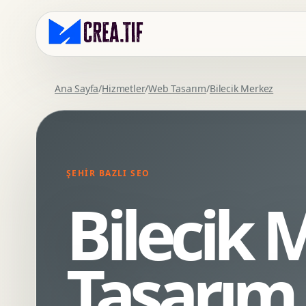
Ana Sayfa
/
Hizmetler
/
Web Tasarım
/
Bilecik Merkez
Kurumsal Web Tasarim
Eticaret Arayuz Tasarimi
Premium Web Tasarim
Saas UI Tasarimi
Mobil Uyumlu Web Tasarim
Mobil Uygulama Arayuz Tasarimi
ŞEHIR BAZLI SEO
SEO Uyumlu Web Tasarim
UX Arastirma
Bilecik
Wordpress Web Tasarim
Tasarim Sistemi
Webflow Web Tasarim
Prototip Tasarimi
Framer Web Tasarim
Dashboard UI Tasarimi
Tasarım
Kurumsal Site Yenileme
Conversion UX Optimizasyonu