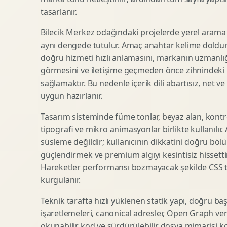
tasarlanır.
SEO Icerik Stratejisi
3D Sosyal Medya Gorseli
Schema Markup Optimizasyonu
3D Lansman Filmi
Bilecik Merkez odağındaki projelerde yerel arama 
aynı dengede tutulur. Amaç anahtar kelime doldur
doğru hizmeti hızlı anlamasını, markanın uzmanlığ
görmesini ve iletişime geçmeden önce zihnindeki r
Premium Ambalaj Tasarimi
Afis Tasarimi
sağlamaktır. Bu nedenle içerik dili abartısız, net ve
Etiket Tasarimi
Brosur Tasarimi
uygun hazırlanır.
Kutu Tasarimi
Sosyal Medya Gorsel Tasarimi
Raf Gorunurlugu
Sunum Tasarimi
Tasarım sisteminde füme tonlar, beyaz alan, kontr
tipografi ve mikro animasyonlar birlikte kullanılır
Gida Ambalaj Tasarimi
Katalog Tasarimi
süsleme değildir; kullanıcının dikkatini doğru böl
Kozmetik Ambalaj Tasarimi
Infografik Tasarimi
güçlendirmek ve premium algıyı kesintisiz hissettir
E Ticaret Kutu Tasarimi
Fuaye Gorsel Tasarimi
Hareketler performansı bozmayacak şekilde CSS taba
Ambalaj Mockup Tasarimi
Kurumsal Ilan Tasarimi
kurgulanır.
Teknik tarafta hızlı yüklenen statik yapı, doğru ba
işaretlemeleri, canonical adresler, Open Graph veri
Shopify Tasarim
Lead Generation Landing Page
okunabilir kod ve sürdürülebilir dosya mimarisi k