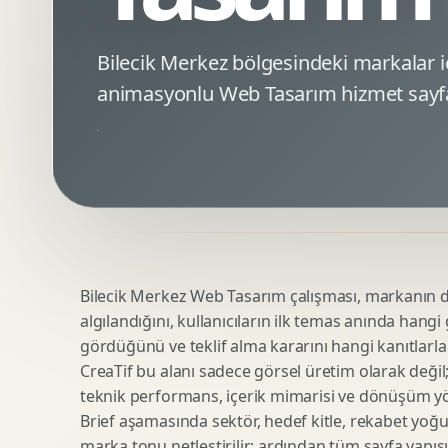
Minimal Logo Tasarimi
Google Ads Reklam Tasarimi
Premium Logo Tasarimi
Meta Ads Reklam Tasarimi
Bilecik Merkez bölgesindeki markalar
Amblem Tasarimi
Kampanya Stratejisi
animasyonlu Web Tasarım hizmet sayfa
Logo Revizyonu
Performans Reklam Kreatifleri
Tipografik Logo Tasarimi
Youtube Reklam Kreatifi
Maskot Logo Tasarimi
Linkedin Reklam Kreatifi
Startup Logo Tasarimi
Display Banner Tasarimi
Kurumsal Logo Yenileme
Remarketing Kreatifleri
Bilecik Merkez Web Tasarım çalışması, markanın diji
Teknik SEO
Urun Gorsellestirme
algılandığını, kullanıcıların ilk temas anında hangi
Yerel SEO
3D Reklam Gorseli
gördüğünü ve teklif alma kararını hangi kanıtlarla
Icerik SEO
Cgi Kampanya Gorseli
CreaTif bu alanı sadece görsel üretim olarak değil; st
SEO Denetimi
Motion 3D
teknik performans, içerik mimarisi ve dönüşüm yönet
E Ticaret SEO
3D Karakter Tasarimi
Brief aşamasında sektör, hedef kitle, rekabet yoğu
marka tonu netleştirilir; ardından tüm sayfa yapısı
Uluslararasi SEO
3D Stand Tasarimi