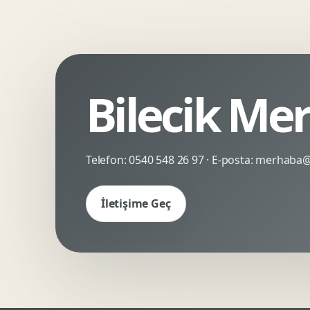
Kinetik Tipografi
Deneyimsel Mikrosite
Bilecik Mer
Telefon:
0540 548 26 97
· E-posta:
merhaba@c
İletişime Geç