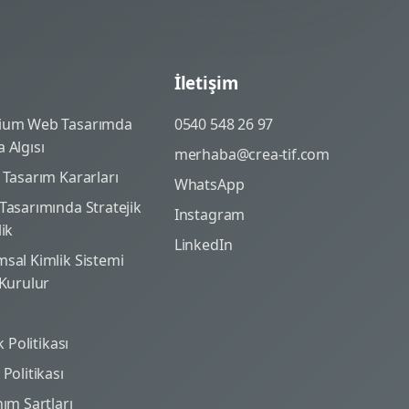
İletişim
ium Web Tasarımda
0540 548 26 97
 Algısı
merhaba@crea-tif.com
 Tasarım Kararları
WhatsApp
Tasarımında Stratejik
Instagram
lik
LinkedIn
sal Kimlik Sistemi
 Kurulur
ik Politikası
Politikası
nım Şartları