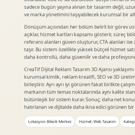
Woocommerce Tasarim
Reklam Landing Page
sadece bugün yayına alınan bir tasarım değil, uzu
Eticaret UX Optimizasyonu
Urun Lansman Sayfasi
ve marka yönetimini taşıyabilecek kurumsal bir alty
Urun Sayfasi Tasarimi
Ab Test Arayuzu
Dönüşüm açısından her bölüm belirli bir görev üst
Kategori Sayfasi Tasarimi
Webinar Landing Page
açıklar, hizmet kartları kapsamı gösterir, süreç bölü
Sepet Odeme UX
App Landing Page
referans alanları güven oluşturur, CTA alanları ise
Pazaryeri Marka Magazasi
Form Optimizasyonu
taşır. Bu sistem özellikle yüksek bütçeli hizmet sat
Eticaret SEO Altyapisi
Sales Page Tasarimi
daha kontrollü, daha güvenilir ve daha profesyonel
CreaTif Dijital Reklam Tasarım 3D Ajansı yaklaşımı
kurumsal kimlik, reklam kreatifi, SEO ve 3D üretimi
Logo Animasyonu
Webgl Deneyim Tasarimi
birleştirir. Ayrı ayrı iyi görünen fakat birlikte çalı
Mikro Animasyon Tasarimi
Interaktif Kampanya
markanın tüm temas noktalarında aynı kalite stand
Reklam Motion Video
AI Gorsel Konsept
bütünleşik bir sistem kurar. Sonuç; daha net kon
Arayuz Animasyonu
No Code Prototip
hatırlanan ve dijitalde daha ikna edici görünen bi
Lottie Animasyon
3D Web Deneyimi
Lokasyon: Bilecik Merkez
Hizmet: Web Tasarım
Katego
Sosyal Medya Motion
Veri Gorsellestirme
Urun Tanitim Animasyonu
Dinamik Landing Page