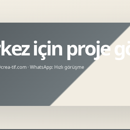
kez için proje 
rea-tif.com
· WhatsApp:
Hızlı görüşme